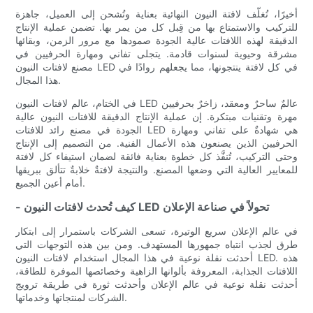
أخيرًا، تُغلّف لافتة النيون النهائية بعناية وتُشحن إلى العميل، جاهزة
للتركيب والاستمتاع بها من قِبل كل من يمر بها. تضمن عملية الإنتاج
الدقيقة لهذه اللافتات عالية الجودة صمودها مع مرور الزمن، وبقائها
مشرقة وحيوية لسنوات قادمة. يتجلى تفاني ومهارة الحرفيين في
مصنع لافتات النيون LED في كل لافتة ينتجونها، مما يجعلهم روادًا في
هذا المجال.
في الختام، عالم لافتات النيون LED عالمٌ ساحرٌ ومعقد، زاخرٌ بحرفيين
مهرة وتقنيات مبتكرة. إن عملية الإنتاج الدقيقة للافتات النيون عالية
الجودة في مصنع رائد للافتات LED هي شهادةٌ على تفاني ومهارة
الحرفيين الذين يصنعون هذه الأعمال الفنية. من التصميم إلى الإنتاج
وحتى التركيب، تُنفَّذ كل خطوة بعناية فائقة لضمان استيفاء كل لافتة
للمعايير العالية التي وضعها المصنع. والنتيجة لافتةٌ خلابةٌ تتألق ببريقها
أمام أعين الجميع.
- كيف تُحدث لافتات النيون LED تحولاً في صناعة الإعلان
في عالم الإعلان سريع الوتيرة، تسعى الشركات باستمرار إلى ابتكار
طرق لجذب انتباه جمهورها المستهدف. ومن بين هذه التوجهات التي
أحدثت نقلة نوعية في هذا المجال استخدام لافتات النيون LED. هذه
اللافتات الجذابة، المعروفة بألوانها الزاهية وخصائصها الموفرة للطاقة،
أحدثت نقلة نوعية في عالم الإعلان وأحدثت ثورة في طريقة ترويج
الشركات لمنتجاتها وخدماتها.