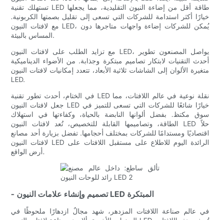
تستهلك تقنية LED طاقة أقل من إضاءة النيون التقليدية، مما يجعلها
خيارًا أكثر استدامة للشركات التي تسعى إلى تقليل بصمتها الكربونية.
مع لافتات النيون LED، يُمكن للشركات إضاءة واجهات متاجرها دون
المساس بالبيئة.
مع تزايد الطلب على لافتات النيون LED، يواصل المصنعون تطوير
أحدث التقنيات لابتكار تصاميم مبتكرة وجذابة. من الأضواء الديناميكية
متغيرة الألوان إلى الشاشات ثلاثية الأبعاد، تتعدد إمكانيات لافتات النيون
LED.
في الختام، أحدث تطور تقنية LED نقلة نوعية في عالم اللافتات، مما
جعل لافتات النيون LED خيارًا شائعًا للشركات التي تسعى للتميز في
سوق مكتظ. بفضل ألوانها النابضة بالحياة، وكفاءتها في استهلاك
الطاقة، وتصاميمها القابلة للتخصيص، تُعد لافتات النيون LED حلاً
اقتصاديًا ومستدامًا للشركات بمختلف أحجامها. تفضل بزيارة أحد مصانع
لافتات النيون LED الرائدة اليوم للاطلاع على مستقبل اللافتات على
أرض الواقع.
- تصميم وإنشاء علامات النيون LED المبتكرة
في عالم صناعة اللافتات المزدهر، شهد مجالٌ ازدهارًا ملحوظًا في