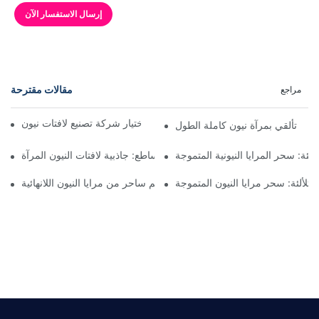
إرسال الاستفسار الآن
مقالات مقترحة
مراجع
عوامل يجب مراعاتها عند اختيار شركة تصنيع لافتات نيون LED
تألقي بمرآة نيون كاملة الطول
لئة: سحر المرايا النيونية المتموجة
تألق ساطع: جاذبية لافتات النيون المرآة
متلألئة: سحر مرايا النيون المتموجة
بريق متوهج: عالم ساحر من مرايا النيون اللانهائية