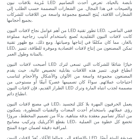
مُزينة بلافتات نيون LED نابضة بالحياة، تعرض أحدث التصاميم
والصيحات في هذا المجال. من الشعارات المصممة حسب الطلب إلى
الشعارات اللافتة، يُنتج المصنع مجموعة واسعة من اللافتات للشركات
بجميع أحجامها.
من أهم عوامل نجاح لافتات النيون LED تطور تقنية LED. ففي الماضي،
كانت لافتات النيون التقليدية تُصنع باستخدام أنابيب زجاجية مملوءة
بالغاز، مما كان مكلفًا في إنتاجها وصيانتها. ومع ذلك، مع ظهور تقنية
LED، تمكن المصنعون من إنتاج لافتات اقتصادية وموفرة للطاقة، تتميز
بالمتانة وطول العمر.
أصبحت لافتات النيون LED خيارًا شائعًا للشركات التي تسعى لترك
انطباع قوي. تتميز هذه اللافتات بقابلية تخصيص عالية، حيث يقدم
المصنعون مجموعة واسعة من الألوان والأشكال والأحجام لتناسب
احتياجات عملائهم. سواءً كان تصميمها عصريًا أنيقًا أو مستوحى من
الطراز القديم، فإن لافتات النيون LED مصممة لجذب انتباه المارة وترك
انطباع دائم.
في مصنع لافتات النيون LED، يعمل الحرفيون المهرة بلا كلل لتجسيد
رؤى عملائهم. باستخدام أحدث المعدات والتقنيات المتطورة، يتمكنون
من ابتكار تصاميم معقدة بدقة متناهية. بدءًا من تصميم المخطط، مرورًا
بقطع الأكريليك وتركيب مصابيح LED، تخضع كل خطوة من العملية
لمراقبة دقيقة لضمان جودة المنتج.
بالإضافة إلى جمالها الأخّاذ، تُعدّ لافتات النيون LED صديقة للبيئة أيضًا.