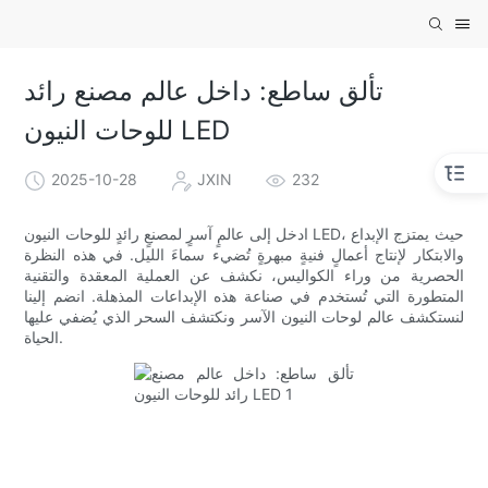
تألق ساطع: داخل عالم مصنع رائد
للوحات النيون LED
2025-10-28
JXIN
232
ادخل إلى عالمٍ آسرٍ لمصنعٍ رائدٍ للوحات النيون LED، حيث يمتزج الإبداع
والابتكار لإنتاج أعمالٍ فنيةٍ مبهرةٍ تُضيء سماءَ الليل. في هذه النظرة
الحصرية من وراء الكواليس، نكشف عن العملية المعقدة والتقنية
المتطورة التي تُستخدم في صناعة هذه الإبداعات المذهلة. انضم إلينا
لنستكشف عالم لوحات النيون الآسر ونكتشف السحر الذي يُضفي عليها
الحياة.