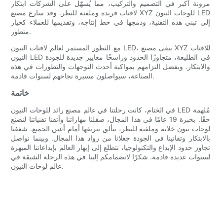
مرونة أكبر في التصميم والتركيب، مما يُسهّل على الشركات ابتكار
لافتات فريدة وملفتة للنظر. وقد سارع مصنع XYZ للوحات النيون LED
إلى تبني هذه التقنية، ودمجها في خط إنتاجه، وتقديمها للعملاء كخيار
متطور.
مع التطور المستمر لعالم لافتات النيون LED، يبقى مصنع XYZ للافتات
النيون LED في الطليعة، متجاوزًا الحدود وراسخًا معايير جديدة للجودة
والابتكار. وبفضل التزامهم بمواكبة أحدث التوجهات والتطورات في هذه
الصناعة، سيواصلون مسيرة نجاحهم لسنوات قادمة.
خاتمة
في الختام، كانت رحلتنا في عالم مصنع رائد للوحات النيون LED مُلهمة
حقًا. بخبرة 19 عامًا في هذا المجال، صقلنا مهاراتنا وأتقنا تقنياتنا لنصنع
لوحات نيون خلابة وملفتة للنظر، تتألق ببريقها أمام أعين الجميع. شغفنا
بالابتكار وتفانينا في الجودة جعلانا من رواد هذا المجال. وبينما نواصل
تجاوز حدود الإبداع والتكنولوجيا، نتطلع إلى إبهار العالم بإبداعاتنا المبهرة
لسنوات عديدة قادمة. شكرًا لانضمامكم إلينا في هذه الرحلة الشيقة في
عالم لوحات النيون.