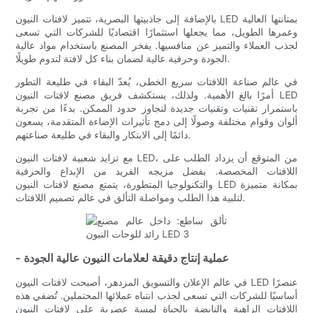
بالإضافة إلى جاذبيتها البصرية، تتميز لافتات النيون LED بمتانتها العالية
وعمرها الطويل، مما يجعلها استثمارًا اقتصاديًا للشركات التي تسعى
لجذب العملاء والتميز عن منافسيها. يفخر المصنع باستخدام مواد عالية
الجودة وحرفية عالية لضمان بناء كل لافتة لتدوم طويلًا.
في عالم صناعة اللافتات سريع الخطى، يُعدّ البقاء في طليعة التطور
أمرًا بالغ الأهمية. ولذلك، يستكشف فريق مصنع لافتات النيون LED
باستمرار تقنيات وتقنيات جديدة لتجاوز حدود الممكن. بدءًا من تجربة
ألوان وقوام مختلفة وصولًا إلى دمج تأثيرات الإضاءة المتقدمة، يسعون
دائمًا إلى الابتكار والبقاء في طليعة صناعتهم.
مع تزايد شعبية لافتات النيون LED، من المتوقع أن يزداد الطلب على
اللافتات المخصصة. بفضل مزيجه الفريد من الإبداع والحرفية
والتكنولوجيا المتطورة، يتمتع مصنع لافتات النيون LED بمكانة متميزة
لتلبية هذا الطلب ومواصلة التألق في عالم تصميم اللافتات.
- عملية إنتاج دقيقة لعلامات النيون عالية الجودة
في عالم الإعلان والتسويق المزدهر، أصبحت لافتات النيون LED عنصرًا
أساسيًا للشركات التي تسعى لجذب انتباه عملائها المحتملين. تُضفي هذه
اللافتات الزاهية والنابضة بالحياة لمسة عصرية على لافتات النيون