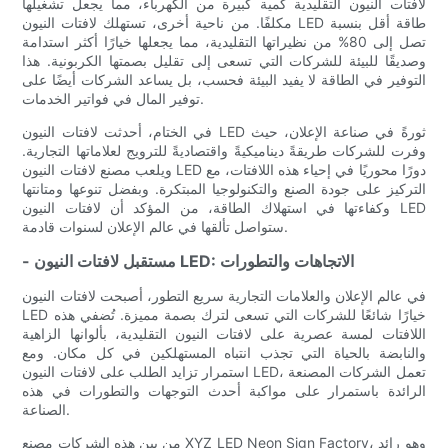
لافتات النيون التقليدية كمية كبيرة من الكهرباء، مما يجعل تشغيلها
مكلفًا. من ناحية أخرى، تستهلك لافتات النيون LED طاقة أقل بنسبة
تصل إلى 80% من نظيراتها التقليدية، مما يجعلها خيارًا أكثر استدامة
وصديقًا للبيئة للشركات التي تسعى إلى تقليل بصمتها الكربونية. هذا
التوفير في الطاقة لا يفيد البيئة فحسب، بل يساعد الشركات أيضًا على
توفير المال في فواتير الخدمات.
في الختام، أحدثت لافتات النيون LED ثورةً في صناعة الإعلان، حيث
وفرت للشركات طريقةً ديناميكيةً واقتصاديةً للترويج لعلاماتها التجارية.
ويلعب مصنع لافتات النيون LED دورًا محوريًا في إحياء هذه اللافتات، مع
التركيز على جودة الصنع والتكنولوجيا المبتكرة. وبفضل تنوعها ومتانتها
وكفاءتها في استهلاك الطاقة، من المؤكد أن لافتات النيون LED
ستواصل تألقها في عالم الإعلان لسنوات قادمة.
- مستقبل لافتات النيون LED: الاتجاهات والتطورات
في عالم الإعلان والعلامات التجارية سريع التطور، أصبحت لافتات النيون
LED خيارًا شائعًا للشركات التي تسعى لترك بصمة مميزة. تُضفي هذه
اللافتات لمسة عصرية على لافتات النيون التقليدية، بألوانها الزاهية
والنابضة بالحياة التي تجذب انتباه المستهلكين في كل مكان. ومع
استمرار تزايد الطلب على لافتات النيون LED، تعمل الشركات المصنعة
الرائدة باستمرار على مواكبة أحدث التوجهات والتطورات في هذه
الصناعة.
من بين هذه الشركات مصنع XYZ LED Neon Sign Factory، وهو رائد