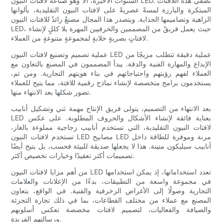
السنوات الأخيرة، ألا وهو صناعة لافتات النيون LED. تُضفي هذه اللافتات
المبتكرة والبارزة لمسةً عصريةً على لافتات النيون التقليدية، بألوانها
الزاهية وتصاميمها الجذابة. ويتصدر هذا المجال مصنعٌ رائدٌ للافتات النيون
LED، حيث يعمل فريقٌ من المصممين والحرفيين المهرة بلا كللٍ لإنشاء
لافتاتٍ بصريةٍ خلابةٍ لمجموعةٍ متنوعةٍ من العملاء.
عملية تصميم وتصنيع لافتات النيون LED عملية دقيقة تتطلب مزيجًا من
الإبداع والمهارة الفنية والدقة. يبدأ المصممون في المصنع بالتعاون مع
العملاء لفهم رؤيتهم واحتياجاتهم في بناء هويتهم التجارية. ومن ثم،
يستخدمون برامج متخصصة لإنشاء نماذج رقمية للافتة، مما يتيح للعملاء
تصور شكلها بعد الانتهاء منها.
بعد الانتهاء من التصميم، يتولى فريق الإنتاج مهمة ثني وتشكيل أنابيب
LED بعناية فائقة لإنشاء الأشكال والحروف المطلوبة. على عكس
لافتات النيون التقليدية، التي تستخدم أنابيب زجاجية مملوءة بالغاز،
تستخدم لافتات النيون LED مصابيح LED مرنة وموفرة للطاقة داخل
أنابيب سيليكون متينة. هذا لا يجعلها صديقة للبيئة فحسب، بل يتيح أيضًا
تصميمات أكثر تعقيدًا وخيارات تخصيص أكثر.
من أهم مزايا لافتات النيون LED تعدد استخداماتها، إذ يمكن استخدامها
في مجموعة واسعة من التطبيقات، بدءًا من الإعلانات والعلامات
التجارية وصولًا إلى الأغراض الزخرفية والفنية. في الواقع، يتعاون
المصنع مع عملاء من مختلف القطاعات، بما في ذلك تجارة التجزئة
والضيافة والفعاليات، لتصميم لافتات مخصصة تعكس أسلوبهم
ورسالتهم الفريدة.