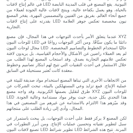
في عالم إنتاج لافتات LED النيونية. يقع المصنع في قلب المدينة النابضة
بالحياة، وهو يعمل بكفاءة عالية، وينتج لافتات عالية الجودة لعملاء من
جميع أنحاء العالم. بفريق من الفنيين والمصممين المهرة، يفخر المصنع
بقدرته على إنتاج لافتات LED نيون مخصصة تعكس جوهر العلامة
التجارية.
عندما يتعلق الأمر بأحدث التوجهات في هذا المجال، فإن مصنع XYZ
للوحات النيون LED دائمًا ما يكون سبّاقًا. ومن أكثر التوجهات رواجًا في
مجال لوحات النيون LED حاليًا استخدام الخطوط والتصاميم المخصصة.
لم يعد العملاء راضين عن الأشكال والأحجام القياسية، بل يريدون لافتة
تعكس علامتهم التجارية بصدق. وقد استجاب المصنع لهذا الطلب من
خلال الاستثمار في أحدث التقنيات التي تتيح لهم ابتكار تصاميم وخطوط
معقدة كانت تُعتبر مستحيلة في السابق.
من الاتجاهات الأخرى التي تبناها المصنع استخدام مواد صديقة للبيئة في
عملية الإنتاج. فمع تزايد وعي المستهلكين بالبيئة، تبحث الشركات عن
طرق لتقليل بصمتها الكربونية. وقد واجه مصنع XYZ للوحات النيون
LED هذا التحدي بكل جدية، حيث يوفر مواد مستدامة وعالية الجودة.
وقد ميّزهم هذا الالتزام بالاستدامة عن غيرهم من المصنعين في هذا
المجال، وأدى إلى زيادة الطلب على منتجاتهم.
لكن المصنع لا يركز فقط على أحدث التوجهات، بل يبحث باستمرار عن
سبل لتطوير تقنياته وتحسين عمليات الإنتاج. ومن أبرز التطورات في
تصنيع لافتات النيون LED تطوير شرائط LED المرنة. تتيح هذه الشرائط