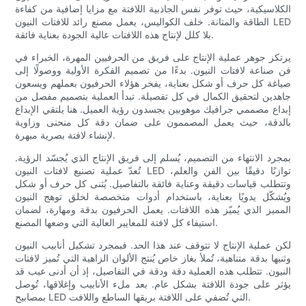
الكلاسيكية، حيث توفر نفس الجاذبية اللافتة مع مزايا إضافية من كفاءة
الطاقة والمتانة. خلف الكواليس، يعمل مصنع رائد للافتات النيون LED
بلا كلل لإنتاج هذه اللافتات عالية الجودة بعناية فائقة.
يرتكز جوهر عملية الإنتاج على فريق من الحرفيين المهرة، الخبراء في
فن صناعة لافتات النيون. بدءًا من تصميم الفكرة الأولية ووصولًا إلى
صياغة كل حرف أو شكل بعناية، يفخر هؤلاء الحرفيون بعملهم ويسعون
جاهدين لتحقيق الكمال في كل تفصيلة. تبدأ العملية بتصميم مفصل من
إبداع مصممي جرافيك موهوبين يجسدون رؤية العميل. هنا يلتقي الإبداع
بالدقة، حيث يعمل المصممون على ضمان دقة كل منحنى وزاوية
لإنشاء لافتة بصرية مبهرة.
بمجرد الانتهاء من التصميم، يُسلم إلى فريق الإنتاج الذي يُجسّد الرؤية.
تُعدّ عملية تصنيع لافتات النيون LED توازنًا دقيقًا بين الفن والعلم،
وتتطلب قياسات دقيقة وعناية فائقة بالتفاصيل. يُثنى كل حرف أو شكل
ويُشكّل يدويًا بعناية، باستخدام أدوات متخصصة لخلق توهج النيون
المميز الذي يُميّز هذه اللافتات. يعمل الحرفيون بدقة ومهارة، لضمان
استيفاء كل لافتة للمعايير العالية التي وضعها المصنع.
لكن عملية الإنتاج لا تتوقف عند هذا الحد. فبمجرد تشكيل أنابيب النيون
وثنيها بدقة متناهية، تُملأ بغاز خاص يُنتج الألوان الزاهية التي تُميز لافتات
النيون. تتطلب هذه العملية دقة ودقة في التفاصيل، إذ أن أدنى عيب قد
يؤثر على جودة اللافتة بشكل عام. بعد ملء الأنابيب وإغلاقها، تُوصل
بمصابيح LED التي تُضفي على اللافتة بريقها الساطع واللافت.