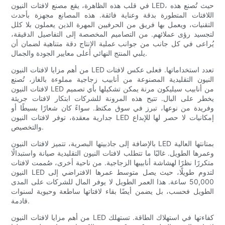
في قلب هذه الظاهرة، يقع مصنع لافتات النيون LED، حيث تُصنع هذه
اللافتات المتطورة بدقة وعناية فائقة. هذه المصانع مجهزة بأحدث
التقنيات، ويعمل بها فريق من الحرفيين المهرة الذين يعملون بلا كلل
لتجسيد رؤى عملائهم. من التصاميم المخصصة إلى التفاصيل الدقيقة،
يُراعى في كل جانب من جوانب عملية الإنتاج دقة متناهية لضمان أن
يلبي المنتج النهائي أعلى معايير الجودة والجمال.
من أهم مزايا لافتات النيون LED تعدد استخداماتها. فعلى عكس لافتات
النيون التقليدية المصنوعة من أنابيب زجاجية مملوءة بالغاز، تُصنع
لافتات النيون LED من أنابيب سيليكون مرنة يمكن تشكيلها بأي تصميم
يخطر على البال. تتيح هذه المرونة للشركات ابتكار لافتات جريئة
وفريدة من نوعها، تبرز في سوق مكتظ. سواءً كان شعارًا بسيطًا أو
جدارية معقدة، توفر لافتات النيون LED إمكانيات لا حصر لها للإبداع
والتخصيص.
بالإضافة إلى جاذبيتها البصرية، تتميز لافتات النيون LED بمتانتها العالية
وعمرها الطويل. غالبًا ما تتطلب لافتات النيون التقليدية صيانة واستبدالًا
متكررًا نظرًا لهشاشة أنابيبها الزجاجية. من ناحية أخرى، صُممت لافتات
النيون LED لتدوم طويلًا، حيث يصل متوسط ​​عمرها الافتراضي إلى
50,000 ساعة. هذا العمر الطويل لا يوفر المال للشركات على المدى
الطويل فحسب، بل يضمن أيضًا بقاء لافتاتها ساطعة وحيوية لسنوات
قادمة.
من أهم مزايا لافتات النيون LED كفاءتها في استهلاك الطاقة. تستهلك