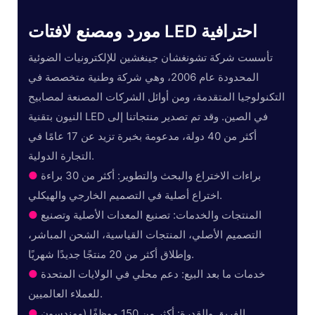
مورد ومصنع لافتات LED احترافية
تأسست شركة تشونغشان جينغشين للإلكترونيات الضوئية
المحدودة عام 2006، وهي شركة وطنية متخصصة في
التكنولوجيا المتقدمة، ومن أوائل الشركات المصنعة لمصابيح
النيون بتقنية LED في الصين. وقد تم تصدير منتجاتنا إلى
أكثر من 40 دولة، مدعومة بخبرة تزيد عن 17 عامًا في
التجارة الدولية.
براءات الاختراع والبحث والتطوير: أكثر من 30 براءة
●
اختراع أصلية في التصميم الخارجي والهيكلي.
المنتجات والخدمات: تصنيع المعدات الأصلية وتصنيع
●
التصميم الأصلي، المنتجات القياسية، الشحن المباشر،
وإطلاق أكثر من 20 منتجًا جديدًا شهريًا.
خدمات ما بعد البيع: دعم محلي في الولايات المتحدة
●
للعملاء العالميين.
الفريق والقدرة: أكثر من 150 موظفًا (مهندسون
●