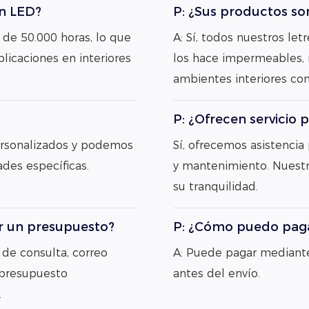
ón LED?
P: ¿Sus productos so
 de 50.000 horas, lo que
A: Sí, todos nuestros let
plicaciones en interiores
los hace impermeables, r
ambientes interiores com
P: ¿Ofrecen servicio 
personalizados y podemos
Sí, ofrecemos asistencia
ades específicas.
y mantenimiento. Nuestr
su tranquilidad.
ar un presupuesto?
P: ¿Cómo puedo paga
 de consulta, correo
A: Puede pagar mediante
 presupuesto
antes del envío.
.