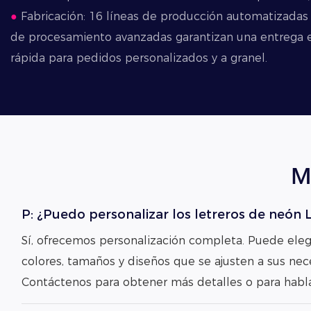
●
Fabricación: 16 líneas de producción automatizada
de procesamiento avanzadas garantizan una entrega ef
rápida para pedidos personalizados y a granel.
M
P: ¿Puedo personalizar los letreros de neón 
Sí, ofrecemos personalización completa. Puede eleg
colores, tamaños y diseños que se ajusten a sus nec
Contáctenos para obtener más detalles o para habla