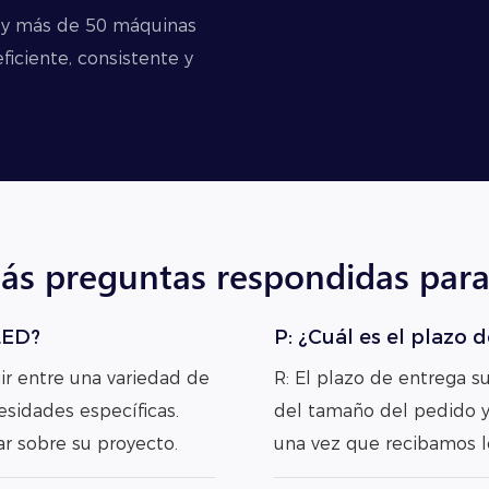
s y más de 50 máquinas
iciente, consistente y
ás preguntas respondidas para 
LED?
P: ¿Cuál es el plazo 
ir entre una variedad de
R: El plazo de entrega s
esidades específicas.
del tamaño del pedido y 
r sobre su proyecto.
una vez que recibamos l