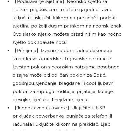
【Podešavanje svjetline】Neonsko svjetlo sa
slatkim prigušivačem, možete ga jednostavno
uključiti ili isključiti klikom na prekidač i podesiti
svjetlinu po želji dugim pritiskom na neonski znak.
Ovo slatko svjetlo možete držati nižim kao noćno
svjetlo dok spavate noću.
【Primjena】Izvrsno za dom, zidne dekoracije
iznad kreveta, uredske i trgovinske dekoracije.
Izvrstan poklon s neonskim natpisima posebnog
dizajna može biti odličan poklon za Božić,
godišnjicu, vjenčanje, blagdane ili cool ljubavni
poklon za suprugu, roditelje, prijatelje, kolege,
djevojke, dječake, tinejdžere, djecu.
【Jednostavno rukovanje】Uključite u USB
priključak powerbanka, punjača za telefon ili
računala i uključite klikom na prekidač. Lijep