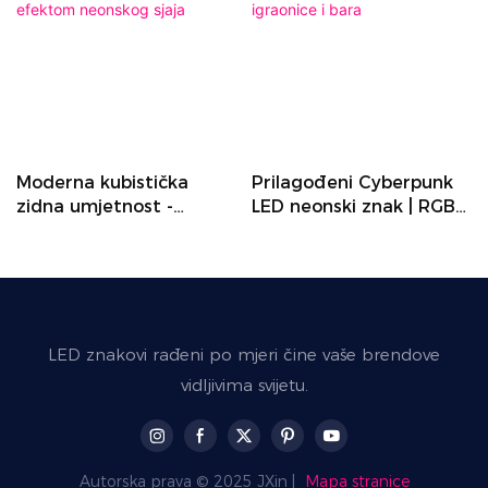
Moderna kubistička
Prilagođeni Cyberpunk
zidna umjetnost -
LED neonski znak | RGB
apstraktna geometrijska
mehanička zidna
slika figura s efektom
umjetnost srca za dekor
neonskog sjaja
igraonice i bara
LED znakovi rađeni po mjeri čine vaše brendove
vidljivima svijetu.
Autorska prava © 2025 JXin |
Mapa stranice