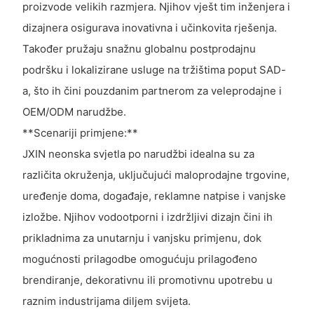
proizvode velikih razmjera. Njihov vješt tim inženjera i
dizajnera osigurava inovativna i učinkovita rješenja.
Također pružaju snažnu globalnu postprodajnu
podršku i lokalizirane usluge na tržištima poput SAD-
a, što ih čini pouzdanim partnerom za veleprodajne i
OEM/ODM narudžbe.
**Scenariji primjene:**
JXIN neonska svjetla po narudžbi idealna su za
različita okruženja, uključujući maloprodajne trgovine,
uređenje doma, događaje, reklamne natpise i vanjske
izložbe. Njihov vodootporni i izdržljivi dizajn čini ih
prikladnima za unutarnju i vanjsku primjenu, dok
mogućnosti prilagodbe omogućuju prilagođeno
brendiranje, dekorativnu ili promotivnu upotrebu u
raznim industrijama diljem svijeta.