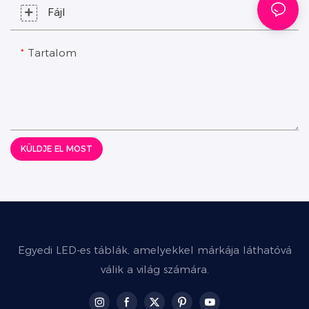
Fájl
Tartalom
KÜLDJE EL MOST
Egyedi LED-es táblák, amelyekkel márkája láthatóvá
válik a világ számára.