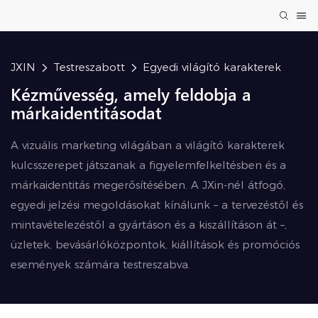
JXIN
Testreszabott
Egyedi világító karakterek
Kézművesség, amely feldobja a
márkaidentitásodat
A vizuális marketing világában a világító karakterek
kulcsszerepet játszanak a figyelemfelkeltésben és a
márkaidentitás megerősítésében. A JXin-nél átfogó,
egyedi jelzési megoldásokat kínálunk – a tervezéstől és
mintavételezéstől a gyártáson és a kiszállításon át –,
üzletek, bevásárlóközpontok, kiállítások és promóciós
események számára testreszabva.