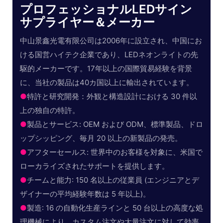
プロフェッショナルLEDサイン
サプライヤー＆メーカー
中山景鑫光電有限公司は2006年に設立され、中国にお
ける国営ハイテク企業であり、LEDネオンライトの先
駆的メーカーです。17年以上の国際貿易経験を背景
に、当社の製品は40カ国以上に輸出されています。
●
特許と研究開発：外観と構造設計における 30 件以
上の独自の特許。
●
製品とサービス: OEM および ODM、標準製品、ドロ
ップシッピング、毎月 20 以上の新製品の発売。
●
アフターセールス: 世界中のお客様を対象に、米国で
ローカライズされたサポートを提供します。
●
チームと能力: 150 名以上の従業員 (エンジニアとデ
ザイナーの平均経験年数は 5 年以上)。
●
製造: 16 の自動化生産ラインと 50 台以上の高度な処
理機械により、カスタム注文や大量注文に対して効率