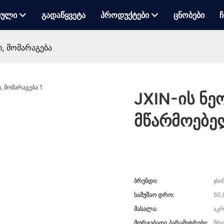
ბული
Გადაწყვეტა
Პროდუქტები
Ცნობები
Ჩ
ი, მომარაგება
JXIN-ის ნე
მწარმოებე
Ბრენდი:
ჯსი
Სამუშაო Დრო:
50,
Მასალა:
აკრ
Მორგებადი Პარამეტრები:
შრი