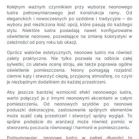
Kolejnym ważnym czynnikiem przy wyborze neonowego
lustra pełnowymiarowego jest konstrukcja ramy. Od
eleganckich i nowoczesnych po ozdobne i tradycyjne – do
wyboru jest niezliczona ilość opcji, które pasują do każdego
stylu. Niektóre lustra posiadają nawet konfigurowalne
oświetlenie neonowe, pozwalające na zmianę kolorystyki w
zależności od pory roku lub okazji.
Oprócz walorów estetycznych, neonowe lustro ma również
zalety praktyczne. Nie tylko pozwala na odbicie całej
sylwetki, co ułatwia ocenę stroju, ale także poprawia ogólne
oświetlenie pomieszczenia. Neony pomagają rozjaśnić
ciemne kąty i stworzyć ciepłą, przyjazną atmosferę, co czyni
je niezbędnym dodatkiem do każdej przestrzeni.
Aby jeszcze bardziej wzmocnić efekt neonowego lustra,
warto połączyć je z innymi neonowymi akcentami w całym
pomieszczeniu. Od neonowych szyldów po neonowe
poduszki dekoracyjne, zastosowanie spójnych elementów
może scalić całą przestrzeń i stworzyć spójny wygląd. To
spójne podejście do aranżacji może również pomóc w
stworzeniu poczucia równowagi i harmonii w pomieszczeniu.
Podsumowując, neonowe lustro w pełnej długości to