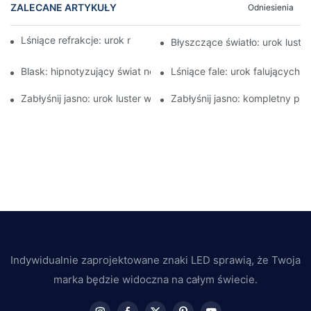
ZALECANE ARTYKUŁY
Odniesienia
Lśniące refrakcje: urok neonowych, falistych luster
Błyszczące światło: urok lust
Blask: hipnotyzujący świat neonowych luster Infinity
Lśniące fale: urok falujących 
Zabłyśnij jasno: urok luster w neonowym świetle
Zabłyśnij jasno: kompletny p
Indywidualnie zaprojektowane znaki LED sprawią, że Twoja
marka będzie widoczna na całym świecie.