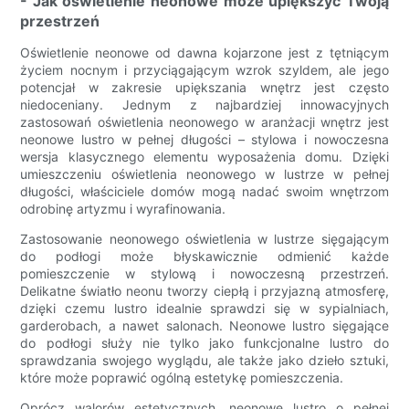
- Jak oświetlenie neonowe może upiększyć Twoją
przestrzeń
Oświetlenie neonowe od dawna kojarzone jest z tętniącym
życiem nocnym i przyciągającym wzrok szyldem, ale jego
potencjał w zakresie upiększania wnętrz jest często
niedoceniany. Jednym z najbardziej innowacyjnych
zastosowań oświetlenia neonowego w aranżacji wnętrz jest
neonowe lustro w pełnej długości – stylowa i nowoczesna
wersja klasycznego elementu wyposażenia domu. Dzięki
umieszczeniu oświetlenia neonowego w lustrze w pełnej
długości, właściciele domów mogą nadać swoim wnętrzom
odrobinę artyzmu i wyrafinowania.
Zastosowanie neonowego oświetlenia w lustrze sięgającym
do podłogi może błyskawicznie odmienić każde
pomieszczenie w stylową i nowoczesną przestrzeń.
Delikatne światło neonu tworzy ciepłą i przyjazną atmosferę,
dzięki czemu lustro idealnie sprawdzi się w sypialniach,
garderobach, a nawet salonach. Neonowe lustro sięgające
do podłogi służy nie tylko jako funkcjonalne lustro do
sprawdzania swojego wyglądu, ale także jako dzieło sztuki,
które może poprawić ogólną estetykę pomieszczenia.
Oprócz walorów estetycznych, neonowe lustro o pełnej