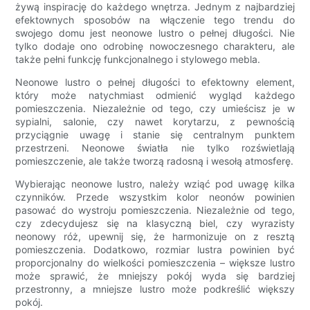
żywą inspirację do każdego wnętrza. Jednym z najbardziej
efektownych sposobów na włączenie tego trendu do
swojego domu jest neonowe lustro o pełnej długości. Nie
tylko dodaje ono odrobinę nowoczesnego charakteru, ale
także pełni funkcję funkcjonalnego i stylowego mebla.
Neonowe lustro o pełnej długości to efektowny element,
który może natychmiast odmienić wygląd każdego
pomieszczenia. Niezależnie od tego, czy umieścisz je w
sypialni, salonie, czy nawet korytarzu, z pewnością
przyciągnie uwagę i stanie się centralnym punktem
przestrzeni. Neonowe światła nie tylko rozświetlają
pomieszczenie, ale także tworzą radosną i wesołą atmosferę.
Wybierając neonowe lustro, należy wziąć pod uwagę kilka
czynników. Przede wszystkim kolor neonów powinien
pasować do wystroju pomieszczenia. Niezależnie od tego,
czy zdecydujesz się na klasyczną biel, czy wyrazisty
neonowy róż, upewnij się, że harmonizuje on z resztą
pomieszczenia. Dodatkowo, rozmiar lustra powinien być
proporcjonalny do wielkości pomieszczenia – większe lustro
może sprawić, że mniejszy pokój wyda się bardziej
przestronny, a mniejsze lustro może podkreślić większy
pokój.