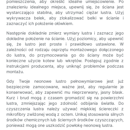
pomieszczenia, aby określić idealne umiejscowienie. Po
znalezieniu idealnego miejsca, upewnij się, że ściana jest
wystarczająco stabilna, aby utrzymać ciężar lustra. Użyj
wykrywacza belek, aby zlokalizować belki w ścianie i
zaznaczyć ich położenie ołówkiem.
Następnie dokładnie zmierz wymiary lustra i zaznacz jego
dokładne położenie na ścianie. Użyj poziomicy, aby upewnić
się, że lustro jest proste i prawidłowo ustawione. W
zależności od rodzaju osprzętu montażowego dołączonego
do lustra, do przymocowania go do ściany może być
konieczne użycie kotew lub wkrętów. Postępuj zgodnie z
instrukcjami producenta, aby uniknąć problemów podczas
montażu.
Gdy Twoje neonowe lustro pełnowymiarowe jest już
bezpiecznie zamocowane, ważne jest, aby regularnie je
konserwować, aby zapewnić mu nieprzerwany, jasny blask.
Kurz i brud mogą z czasem gromadzić się na powierzchni
lustra, zmniejszając jego zdolność odbijania światła. Do
czyszczenia lustra należy używać miękkiej ściereczki z
mikrofibry zwilżonej wodą z octem. Unikaj stosowania silnych
środków chemicznych lub ściernych środków czyszczących,
ponieważ mogą one uszkodzić powłokę neonową lustra.