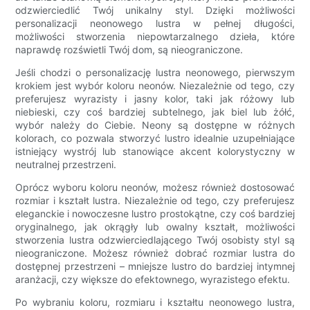
odzwierciedlić Twój unikalny styl. Dzięki możliwości
personalizacji neonowego lustra w pełnej długości,
możliwości stworzenia niepowtarzalnego dzieła, które
naprawdę rozświetli Twój dom, są nieograniczone.
Jeśli chodzi o personalizację lustra neonowego, pierwszym
krokiem jest wybór koloru neonów. Niezależnie od tego, czy
preferujesz wyrazisty i jasny kolor, taki jak różowy lub
niebieski, czy coś bardziej subtelnego, jak biel lub żółć,
wybór należy do Ciebie. Neony są dostępne w różnych
kolorach, co pozwala stworzyć lustro idealnie uzupełniające
istniejący wystrój lub stanowiące akcent kolorystyczny w
neutralnej przestrzeni.
Oprócz wyboru koloru neonów, możesz również dostosować
rozmiar i kształt lustra. Niezależnie od tego, czy preferujesz
eleganckie i nowoczesne lustro prostokątne, czy coś bardziej
oryginalnego, jak okrągły lub owalny kształt, możliwości
stworzenia lustra odzwierciedlającego Twój osobisty styl są
nieograniczone. Możesz również dobrać rozmiar lustra do
dostępnej przestrzeni – mniejsze lustro do bardziej intymnej
aranżacji, czy większe do efektownego, wyrazistego efektu.
Po wybraniu koloru, rozmiaru i kształtu neonowego lustra,