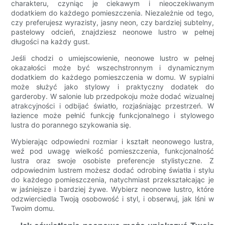
charakteru, czyniąc je ciekawym i nieoczekiwanym
dodatkiem do każdego pomieszczenia. Niezależnie od tego,
czy preferujesz wyrazisty, jasny neon, czy bardziej subtelny,
pastelowy odcień, znajdziesz neonowe lustro w pełnej
długości na każdy gust.
Jeśli chodzi o umiejscowienie, neonowe lustro w pełnej
okazałości może być wszechstronnym i dynamicznym
dodatkiem do każdego pomieszczenia w domu. W sypialni
może służyć jako stylowy i praktyczny dodatek do
garderoby. W salonie lub przedpokoju może dodać wizualnej
atrakcyjności i odbijać światło, rozjaśniając przestrzeń. W
łazience może pełnić funkcję funkcjonalnego i stylowego
lustra do porannego szykowania się.
Wybierając odpowiedni rozmiar i kształt neonowego lustra,
weź pod uwagę wielkość pomieszczenia, funkcjonalność
lustra oraz swoje osobiste preferencje stylistyczne. Z
odpowiednim lustrem możesz dodać odrobinę światła i stylu
do każdego pomieszczenia, natychmiast przekształcając je
w jaśniejsze i bardziej żywe. Wybierz neonowe lustro, które
odzwierciedla Twoją osobowość i styl, i obserwuj, jak lśni w
Twoim domu.