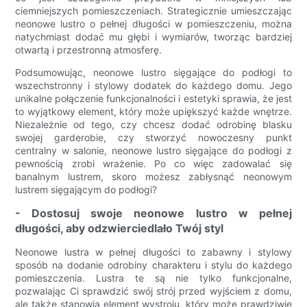
ciemniejszych pomieszczeniach. Strategicznie umieszczając
neonowe lustro o pełnej długości w pomieszczeniu, można
natychmiast dodać mu głębi i wymiarów, tworząc bardziej
otwartą i przestronną atmosferę.
Podsumowując, neonowe lustro sięgające do podłogi to
wszechstronny i stylowy dodatek do każdego domu. Jego
unikalne połączenie funkcjonalności i estetyki sprawia, że ​​jest
to wyjątkowy element, który może upiększyć każde wnętrze.
Niezależnie od tego, czy chcesz dodać odrobinę blasku
swojej garderobie, czy stworzyć nowoczesny punkt
centralny w salonie, neonowe lustro sięgające do podłogi z
pewnością zrobi wrażenie. Po co więc zadowalać się
banalnym lustrem, skoro możesz zabłysnąć neonowym
lustrem sięgającym do podłogi?
- Dostosuj swoje neonowe lustro w pełnej
długości, aby odzwierciedlało Twój styl
Neonowe lustra w pełnej długości to zabawny i stylowy
sposób na dodanie odrobiny charakteru i stylu do każdego
pomieszczenia. Lustra te są nie tylko funkcjonalne,
pozwalając Ci sprawdzić swój strój przed wyjściem z domu,
ale także stanowią element wystroju, który może prawdziwie