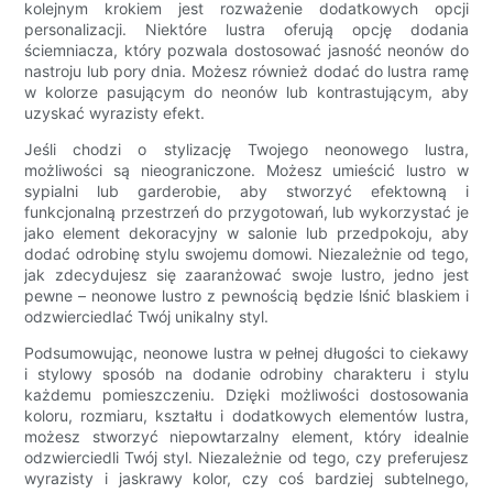
kolejnym krokiem jest rozważenie dodatkowych opcji
personalizacji. Niektóre lustra oferują opcję dodania
ściemniacza, który pozwala dostosować jasność neonów do
nastroju lub pory dnia. Możesz również dodać do lustra ramę
w kolorze pasującym do neonów lub kontrastującym, aby
uzyskać wyrazisty efekt.
Jeśli chodzi o stylizację Twojego neonowego lustra,
możliwości są nieograniczone. Możesz umieścić lustro w
sypialni lub garderobie, aby stworzyć efektowną i
funkcjonalną przestrzeń do przygotowań, lub wykorzystać je
jako element dekoracyjny w salonie lub przedpokoju, aby
dodać odrobinę stylu swojemu domowi. Niezależnie od tego,
jak zdecydujesz się zaaranżować swoje lustro, jedno jest
pewne – neonowe lustro z pewnością będzie lśnić blaskiem i
odzwierciedlać Twój unikalny styl.
Podsumowując, neonowe lustra w pełnej długości to ciekawy
i stylowy sposób na dodanie odrobiny charakteru i stylu
każdemu pomieszczeniu. Dzięki możliwości dostosowania
koloru, rozmiaru, kształtu i dodatkowych elementów lustra,
możesz stworzyć niepowtarzalny element, który idealnie
odzwierciedli Twój styl. Niezależnie od tego, czy preferujesz
wyrazisty i jaskrawy kolor, czy coś bardziej subtelnego,