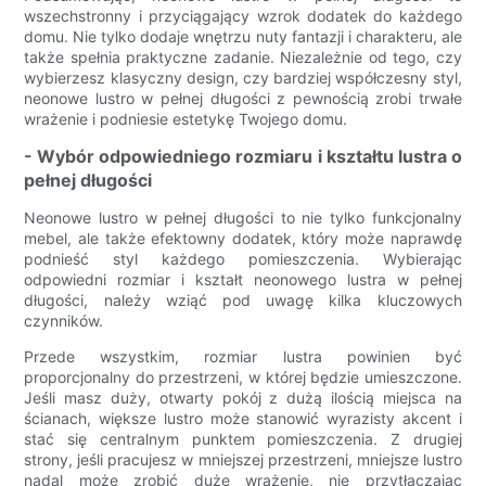
wszechstronny i przyciągający wzrok dodatek do każdego
domu. Nie tylko dodaje wnętrzu nuty fantazji i charakteru, ale
także spełnia praktyczne zadanie. Niezależnie od tego, czy
wybierzesz klasyczny design, czy bardziej współczesny styl,
neonowe lustro w pełnej długości z pewnością zrobi trwałe
wrażenie i podniesie estetykę Twojego domu.
- Wybór odpowiedniego rozmiaru i kształtu lustra o
pełnej długości
Neonowe lustro w pełnej długości to nie tylko funkcjonalny
mebel, ale także efektowny dodatek, który może naprawdę
podnieść styl każdego pomieszczenia. Wybierając
odpowiedni rozmiar i kształt neonowego lustra w pełnej
długości, należy wziąć pod uwagę kilka kluczowych
czynników.
Przede wszystkim, rozmiar lustra powinien być
proporcjonalny do przestrzeni, w której będzie umieszczone.
Jeśli masz duży, otwarty pokój z dużą ilością miejsca na
ścianach, większe lustro może stanowić wyrazisty akcent i
stać się centralnym punktem pomieszczenia. Z drugiej
strony, jeśli pracujesz w mniejszej przestrzeni, mniejsze lustro
nadal może zrobić duże wrażenie, nie przytłaczając