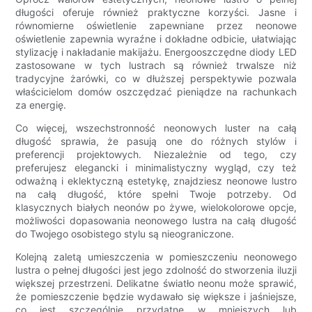
długości oferuje również praktyczne korzyści. Jasne i
równomierne oświetlenie zapewniane przez neonowe
oświetlenie zapewnia wyraźne i dokładne odbicie, ułatwiając
stylizację i nakładanie makijażu. Energooszczędne diody LED
zastosowane w tych lustrach są również trwalsze niż
tradycyjne żarówki, co w dłuższej perspektywie pozwala
właścicielom domów oszczędzać pieniądze na rachunkach
za energię.
Co więcej, wszechstronność neonowych luster na całą
długość sprawia, że ​​pasują one do różnych stylów i
preferencji projektowych. Niezależnie od tego, czy
preferujesz elegancki i minimalistyczny wygląd, czy też
odważną i eklektyczną estetykę, znajdziesz neonowe lustro
na całą długość, które spełni Twoje potrzeby. Od
klasycznych białych neonów po żywe, wielokolorowe opcje,
możliwości dopasowania neonowego lustra na całą długość
do Twojego osobistego stylu są nieograniczone.
Kolejną zaletą umieszczenia w pomieszczeniu neonowego
lustra o pełnej długości jest jego zdolność do stworzenia iluzji
większej przestrzeni. Delikatne światło neonu może sprawić,
że pomieszczenie będzie wydawało się większe i jaśniejsze,
co jest szczególnie przydatne w mniejszych lub