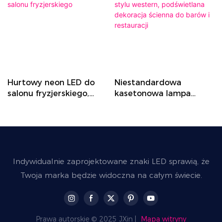
urtowy neon LED do
Niestandardowa
Ow
alonu fryzjerskiego,
kasetonowa lampa
ka
niestandardowy neon
ścienna LED SPURS
sty
ED do salonu
Country Bar w stylu
am
ryzjerskiego
western, podświetlana
drz
dekoracja ścienna do
ka
barów i restauracji
pe
dek
Indywidualnie zaprojektowane znaki LED sprawią, że
Twoja marka będzie widoczna na całym świecie.
Prawa autorskie © 2025 JXin |
Mapa witryny