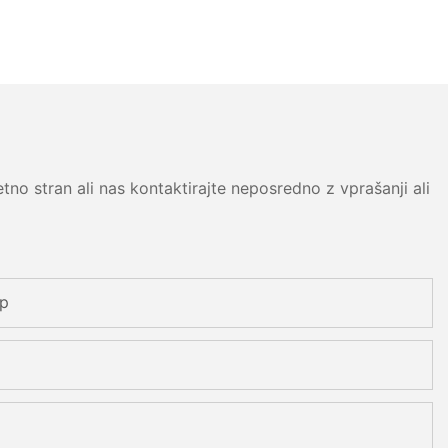
no stran ali nas kontaktirajte neposredno z vprašanji ali
pp