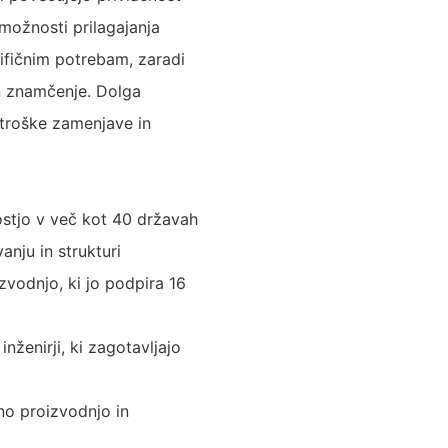
ožnosti prilagajanja
ifičnim potrebam, zaradi
n znamčenje. Dolga
stroške zamenjave in
ostjo v več kot 40 državah
anju in strukturi
zvodnjo, ki jo podpira 16
nženirji, ki zagotavljajo
eno proizvodnjo in