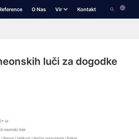
Reference
O Nas
Vir
Kontakt
 neonskih luči za dogodke
0+ ur
 in neonski trak
 / Barve / Velikost / Način upravljanja / Paket