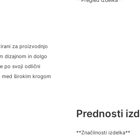
**Pregled izdelka**
zirani za proizvodnjo
im dizajnom in dolgo
 po svoji odlični
ene med širokim krogom
Prednosti iz
**Značilnosti izdelka**