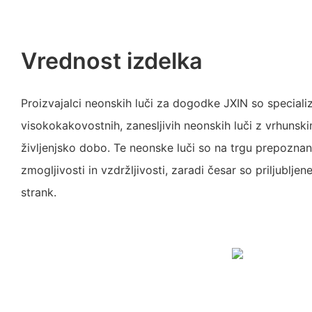
Vrednost izdelka
Proizvajalci neonskih luči za dogodke JXIN so speciali
visokokakovostnih, zanesljivih neonskih luči z vrhunsk
življenjsko dobo. Te neonske luči so na trgu prepoznane
zmogljivosti in vzdržljivosti, zaradi česar so priljublj
strank.