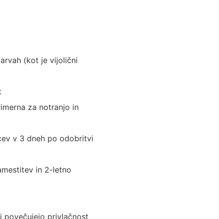
arvah (kot je vijolični
t
imerna za notranjo in
cev v 3 dneh po odobritvi
mestitev in 2-letno
ki povečujejo privlačnost