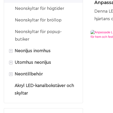
Anpassa
Städare Neonskylt
Neonskyltar för högtider
hjärta 
Denna LED
bröllop
hjärtans 
Fitness neonskylt
Neonskyltar för bröllop
hjärtdesi
Restaurangens neonskyltar
Neonskyltar för popup-
röd, rosa
butiker
varm atmo
Skönhetssalong neonskylt
anpassnin
+
Neonljus inomhus
Hotell neonskylt
frierier, 
+
Utomhus neonljus
Neonspegel
energisn
Neonskylt för underhållning
enkel ins
+
Neontillbehör
Hem Neonljus
Stora neonskyltar
Utbildning neonskylt
butiksfa
Akryl LED-kanalbokstäver och
Neonljus för trädgården
Neondimmer
en attrak
skyltar
Neonskyltar för bakgården
Neonadapter
Neon-kontroller