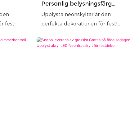
Personlig belysningsfärg
anpassad silikonremsa akryl
 den
Upplysta neonskyltar är den
festfras neonljus för grossist
r fest!
perfekta dekorationen för fest!
d 80-
ativ,
Med utbytbara färgalternativ,
ter,
ljuslägen med flera effekter,
assade
kreativa former och anpassade
a skyltar
bokstäver förvandlar våra skyltar
tillfälliga utrymmen till
r.
oförglömliga upplevelser.