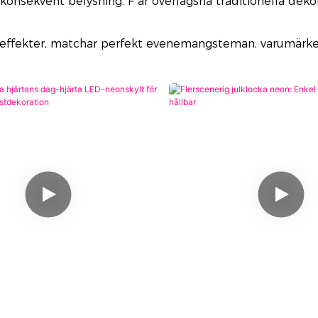
rgkonsekvent belysning
. F
är överlägsna traditionella deko
 ljuseffekter, matchar perfekt evenemangsteman, varumärk