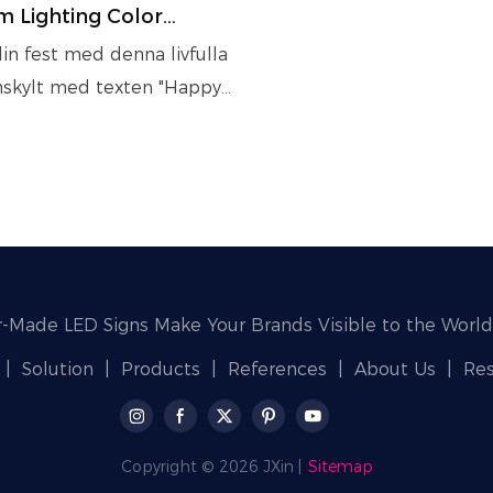
 Lighting Color
 på födelsedagen
in fest med denna livfulla
as Neonväggskylt för
skylt med texten "Happy
or
 – perfekt för
agsdekorationer,
ngsbakgrunder och
passad festskyltning.
energieffektiv och enkel
lera för alla fester!
r-Made LED Signs Make Your Brands Visible to the World
|
Solution
|
Products
|
References
|
About Us
|
Re
Copyright © 2026 JXin |
Sitemap