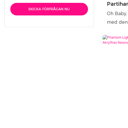
Partiha
SKICKA FÖRFRÅGAN NU
vägghä
Oh Baby, 
skylt för
med denn
ditt lyck
färgaltern
multieff
kreativa 
skyltar ti
oförglöml