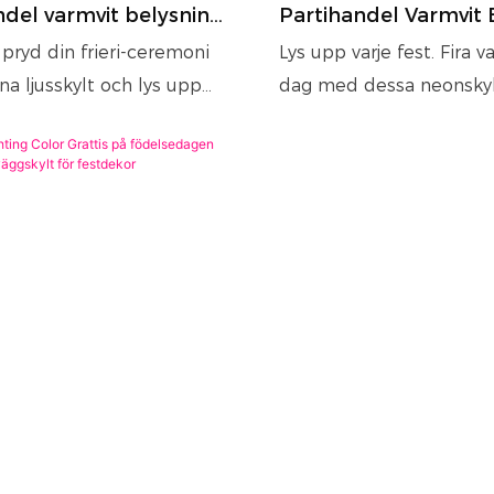
ndel varmvit belysning
Partihandel Varmvit 
ngande Oh Baby LED-
Färgdimmerkontroll 
pryd din frieri-ceremoni
Lys upp varje fest. Fira v
 fria
Festa Fras Neonskylt
a ljusskylt och lys upp
dag med dessa neonskyl
liga äktenskap! Med rika
rika färgalternativ, ljus
ativ,
flera effekter och kreati
ektbelysningslägen och
förvandlar våra skyltar til
former förvandlar våra
utrymmen till oförglöml
llfälliga utrymmen till
upplevelser.
iga upplevelser.