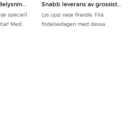
Belysning
Snabb leverans av grossist
Låt oss
Grattis på födelsedagen
arje speciell
Lys upp varje firande. Fira
 Ljus
Upplyst akryl LED
tar! Med
födelsedagen med dessa
Neonfrasskylt för festdekor
lägen med
neonskyltar och gör din dag! Med
va former
rika färgalternativ,
lfälliga
multieffektbelysningslägen och
iga
kreativa former förvandlar våra
skyltar tillfälliga utrymmen till
oförglömliga upplevelser.