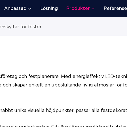
Anpassad
Lösning
Produkter
Referense
nskyltar för fester
sföretag och festplanerare. Med energieffektiv LED-teknik
ng och skapar enkelt en uppslukande livlig atmosfär för 
bbt unika visuella höjdpunkter, passar alla festdekoratio