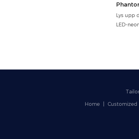
Phantom
Grattis
Lys upp d
Akrylfr
LED-neon
festdek
Birthday"
födelsed
evenema
specialan
Hållbar, 
att instal
Tailo
Home
|
Customized