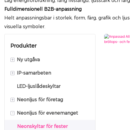
Låg energiförbrukning, lång livslängd, ljusstark och fä
Fulldimensionell B2B-anpassning
Helt anpassningsbar i storlek, form, färg, grafik och
visuella symboler.
Produkter
+
Ny utgåva
+
IP-samarbeten
Neonljus för företag
LED-ljuslådeskyltar
Sanrio
+
Neonljus för företag
Disney
-
Neonljus för evenemanget
Neonskylt för detaljhandel
Medicinsk neonskylt
Neonskyltar för fester