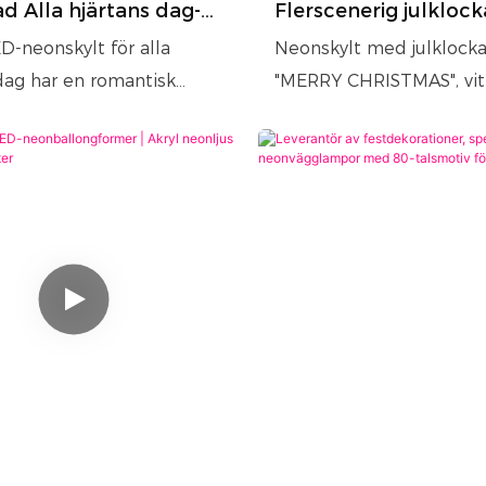
d Alla hjärtans dag-
Flerscenerig julklock
LED-neonskylt för
Enkel montering och
-neonskylt för alla
Neonskylt med julklocka
s- och festdekoration
dag har en romantisk
"MERRY CHRISTMAS", vit
gn med festlig text och
neonljus. Förborrad, enke
 och vit belysning för en
montera, hållbar och
sfär. Helt
återanvändbar. Perfekt f
gsbar och passar för
hem, fester, kaféer.
årsdagar och mer. Flexibel,
ål och väggmonterad för
tallation, perfekt för
sader, fester och hem som
tiv festlig dekoration.