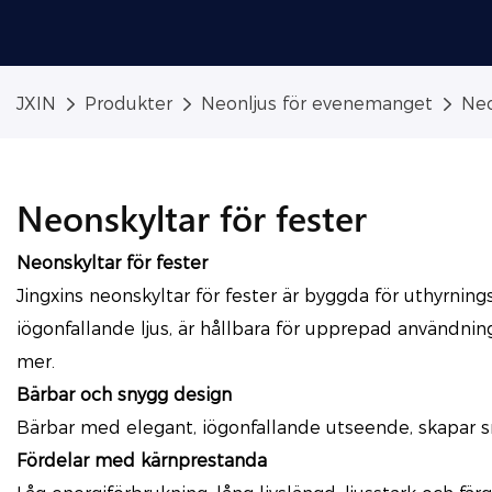
JXIN
Produkter
Neonljus för evenemanget
Neo
Neonskyltar för fester
Neonskyltar för fester
Jingxins neonskyltar för fester är byggda för uthyrning
iögonfallande ljus, är hållbara för upprepad användni
mer.
Bärbar och snygg design
Bärbar med elegant, iögonfallande utseende, skapar sna
Fördelar med kärnprestanda