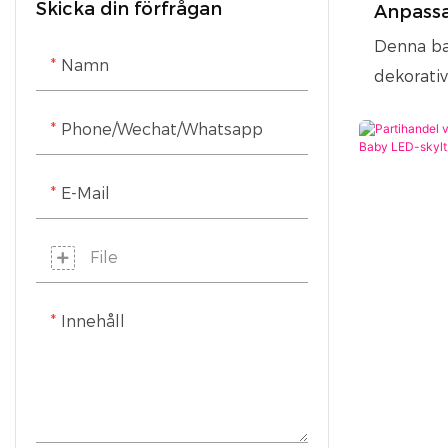
Skicka din förfrågan
Anpass
LED-neonremsor
neonbal
Denna ba
neonlju
Namn
dekorati
praktisk,
Phone/Wechat/Whatsapp
atmosfär 
passar fö
E-Mail
hemmet/
Med lätt
anpassnin
File
Innehåll