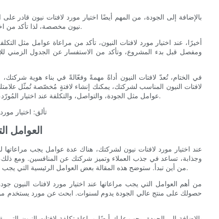
بالإضافة إلى الجودة، من المهم أيضًا اختيار مورد لافتات نيون قادر ع
نيون مخصصة، لذا تأكد من اختيار مورد متجاوب ومبدع ومستعد للتعاون معك لتحقيق النتيجة المرجوة.
أخيرًا، عند اختيار مورد لافتات النيون، تأكد من مراعاة عوامل مثل ا
ومفصل قبل بدء المشروع، وتأكد من الاستفسار عن الجدول الزمني لل
في الختام، تُعدّ لافتات النيون أداةً مهمةً وفعّالةً في بناء هوية شركتك، إ
لافتات النيون المناسب لشركتك، يمكنك إنشاء لافتةٍ مُخصّصة تُمثّل علامت
عوامل مثل الجودة، والتواصل، والتكلفة عند اختيار المُورّد، وستكون على الطريق الصحيح لإنشاء لافتة نيونٍ لافتةٍ ومؤثرةٍ لشركتك.
- العوامل ا
عند اختيار مورد لافتات نيون لشركتك، هناك عدة عوامل يجب مراعاتها لضم
وجذابة، تساعد في جذب العملاء وتميز شركتك عن المنافسين. ومع ذلك، م
من أين تبدأ. ستوضح هذه المقالة بعض العوامل الرئيسية التي يجب مراعاتها عند اختيار مورد لافتات نيون لمساعدتك في اتخاذ قرار مدروس.
من أهم العوامل التي يجب مراعاتها عند اختيار مورد لافتات النيون جود
حصولك على منتج عالي الجودة يدوم لسنوات. ابحث عن مورد يستخدم مواد م
بالإضافة إلى الجودة، يجب عليك أيضًا مراعاة تكلفة لافتات النيون ال