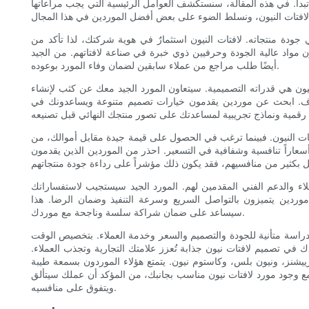
بدأ. في هذه المقالة، سنستكشف العوامل الرئيسية التي يجب مراعاتها
جودة منتجاته. لافتات النيون استثمارٌ في هوية شركتك، لذا تأكد من
مواد عالية الجودة وحرفيين ذوي خبرة في صناعة لافتاتهم. من الجيد
أيضًا طلب مراجع من عملاء سابقين لضمان وفاء المورد بوعوده.
نيون هي قدراته التصميمية. سيتعاون المورد الجيد معك عن كثب لإنشاء
ف. ابحث عن موردين يقدمون خيارات تصميم متنوعة ويساعدونك في
لافتات النيون. فبينما ترغب في الحصول على قيمة جيدة مقابل أموالك، من
عاراً تنافسية وشفافية في التسعير. احذر من الموردين الذين يقدمون
لاء والدعم الفني المقدمين لهم. المورد الجيد سيستجيب لاستفساراتك
ردين يتميزون بالتواصل السريع وسرعة التنفيذ وضمان الرضا. هذا
سيساعد على ضمان شراكة سلسة وناجحة مع موردك.
دراسة متأنية للجودة والتصميم والسعر وخدمة العملاء. بتخصيص الوقت
في تصميم لافتات نيون جذابة تُعزز علامتك التجارية وتجذب العملاء.
رييشنز، ونيون بلس، وكاستوم نيون. يتمتع هؤلاء الموردون بسمعة طيبة
مع وجود مورد لافتات نيون مناسب بجانبك، من المؤكد أن عملك سيتألق
ويتفوق على منافسيه.