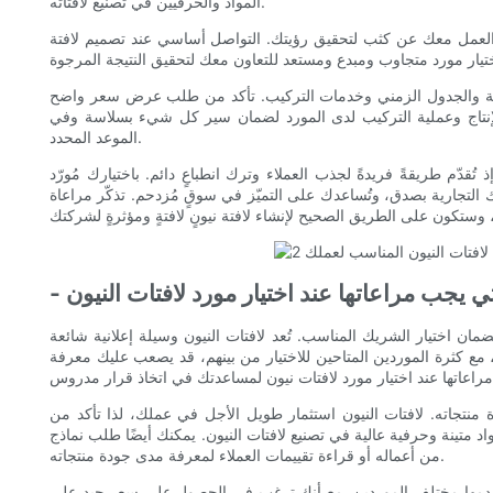
المواد والحرفيين في تصنيع لافتاته.
لى العمل معك عن كثب لتحقيق رؤيتك. التواصل أساسي عند تصميم لافتة
لتكلفة والجدول الزمني وخدمات التركيب. تأكد من طلب عرض سعر واضح
إنتاج وعملية التركيب لدى المورد لضمان سير كل شيء بسلاسة وفي
الموعد المحدد.
ذ تُقدّم طريقةً فريدةً لجذب العملاء وترك انطباعٍ دائم. باختيارك مُورّد
ك التجارية بصدق، وتُساعدك على التميّز في سوقٍ مُزدحم. تذكّر مراعاة
لتي يجب مراعاتها عند اختيار مورد لافتات النيون
ان اختيار الشريك المناسب. تُعد لافتات النيون وسيلة إعلانية شائعة
ع كثرة الموردين المتاحين للاختيار من بينهم، قد يصعب عليك معرفة
ة منتجاته. لافتات النيون استثمار طويل الأجل في عملك، لذا تأكد من
تينة وحرفية عالية في تصنيع لافتات النيون. يمكنك أيضًا طلب نماذج
من أعماله أو قراءة تقييمات العملاء لمعرفة مدى جودة منتجاته.
تي يقدمها مختلف الموردين. مع أنك ترغب في الحصول على سعر جيد على