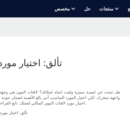
ع
منتجات
حل
مخصص
تألق: اختيار مور
هل تبحث عن لمسة مميزة ولفت انتباه عملائك؟ لافتات النيون هي وجهتك
واجهة متجرك. لكن اختيار المورد المناسب أمر بالغ الأهمية لضمان جودة 
اختيار مورد لافتات النيون المثالي لعملك. تابع القراءة لمعرفة كيفية التألق وترك انطباع دائم مع مورد لافتات النيون المناسب.