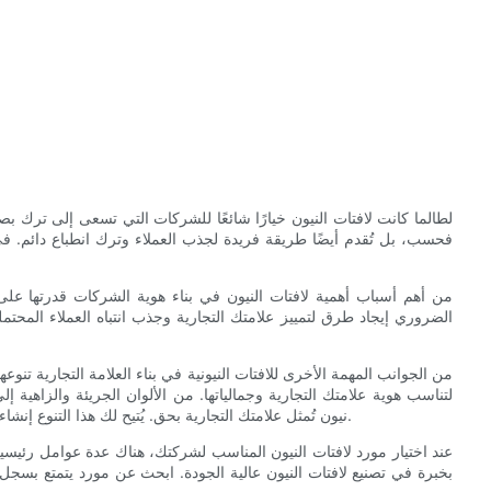
لطالما كانت لافتات النيون خيارًا شائعًا للشركات التي تسعى إلى ترك بصم
فحسب، بل تُقدم أيضًا طريقة فريدة لجذب العملاء وترك انطباع دائم. ف
من أهم أسباب أهمية لافتات النيون في بناء هوية الشركات قدرتها على
الضروري إيجاد طرق لتمييز علامتك التجارية وجذب انتباه العملاء المحتم
من الجوانب المهمة الأخرى للافتات النيونية في بناء العلامة التجارية تنوع
لتناسب هوية علامتك التجارية وجمالياتها. من الألوان الجريئة والزاهية إ
نيون تُمثل علامتك التجارية بحق. يُتيح لك هذا التنوع إنشاء هوية بصرية متماسكة ومؤثرة لشركتك، تترك انطباعًا دائمًا لدى عملائك.
عند اختيار مورد لافتات النيون المناسب لشركتك، هناك عدة عوامل رئيسية
بخبرة في تصنيع لافتات النيون عالية الجودة. ابحث عن مورد يتمتع بسجل