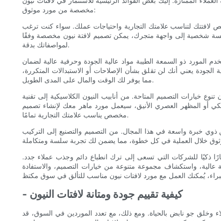
العملاء الممتازة. إليك بعض الفوائد الرئيسية للاستثمار في لافتات نيون
مخصصة من مورد موثوق:
صيص لافتتك لتناسب علامتك التجارية واحتياجات عملك. سواء كنت ترغب
مسة شخصية إلى واجهة متجرك، يمكن تصميم لافتة نيون مخصصة وفقًا
لمواصفاتك بدقة.
تخدم المورد ذو السمعة الطيبة مواد عالية الجودة وحرفية عالية لضمان
لية الجودة يعني أنك لن تقلق بشأن الإصلاحات أو الاستبدالات المتكررة،
مما يوفر لك الوقت والمال على المدى الطويل.
خيارات التصميم المتاحة. من أنابيب النيون الكلاسيكية إلى تقنية LED الحديثة،
كي أو المظهر العصري الأنيق، سيعمل مورد ماهر معك لإنشاء تصميم
مخصص يناسب علامتك التجارية تمامًا.
ن ذوي خبرة واسعة في هذا المجال. من التصميم والتصنيع إلى التركيب
ارًا ذكيًا للشركات التي تسعى إلى ترك انطباع دائم وجذب عملاء جدد.
 عالية، واستكشاف مجموعة متنوعة من خيارات التصميم، والاستفادة
- كيفية تقييم جودة ومتانة لافتات النيون
لاء وخلق جو نابض بالحياة. ومع ذلك، مع تعدد الموردين في السوق، قد