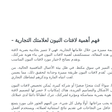
- فهم أهمية لافتات النيون لعلامتك التجارية
ة مميزة من خلال علاماتها التجارية. فهي لا تتميز بجاذبية بصرية لافتة
ي هذه المقالة، سنستكشف أهمية لافتات النيون في بناء هوية شركتك،
ونقدم نصائح لاختيار مورد لافتات النيون المناسب.
 التميز في سوق مكتظ. في ظل بيئة الأعمال التنافسية الحالية، من
لين. تُقدم لافتات النيون طريقة مميزة وجذابة لتحقيق ذلك، مما يضمن
لفت انتباه المارة وتذكرهم لنشاطك التجاري.
ها. سواءً كنتَ متجرًا صغيرًا أو شركة كبيرة، يُمكن تخصيص لافتات النيون
لى الأشكال والتصاميم الفريدة، هناك إمكانيات لا حصر لها لتصميم لافتة
 يجب مراعاتها. أولًا وقبل كل شيء، من المهم العثور على مورد يتمتع
 حافل من النجاحات في تقديم نتائج استثنائية لعملائه، ويستخدم أفضل