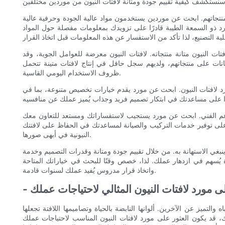
منتجاتهم. ابحث عن موردين يستخدمون مواد عالية الجودة وحرفية عالية
رد ذو السمعة الطيبة قادرًا على تزويدك بمعلومات مفصلة حول المواد
ات النيون متانة منتجاته. لافتات النيون معرضة للعوامل الجوية، وقد
ات على منتجاتهم، ولديهم سجل حافل في إنتاج لافتات متينة تتحمل
ظروف الاستخدام اليومي القاسية.
مورد لافتات النيون. ابحث عن مورد يقدم خيارات تخصيص متنوعة، بما في
الدعم الفني. ابحث عن مورد يستجيب لاستفساراتك ومستعد للتعاون معك
ا على توفير خدمات التركيب والصيانة لمساعدتك في الحفاظ على لافتتك
النيونية في أبهى صورها.
ا ينبغي الاستهانة به. من خلال تقييم جودة ومتانة وقدرات التصميم وخدمة
يُسهم في ازدهار عملك. لذا، خصص وقتًا للبحث في خياراتك المتاحة
واتخاذ قرار مدروس يُفيد عملك لسنوات قادمة.
على مورد لافتات النيون المثالي لاحتياجات عملك
 والتميز عن الآخرين. ألوانها النابضة بالحياة وتصاميمها اللافتة تجعلها
ك، قد يكون العثور على مورد لافتات النيون المناسب لاحتياجات عملك