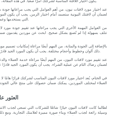
يكون اختيار اللافتة المناسبة لشركتك أمرًا صعبًا. في هذه المقالة، سنستكشف كيفية تقييم جودة ومتانة لافتات النيون من موردين مختلفين.
عند اختيار مورد لافتات نيون، من أهم العوامل التي يجب مراعاتها جودة 
لضمان أن لافتتك النيونية ستصمد أمام اختبار الزمن. يجب أن يكون المو
التي يستخدمها وعملية التصنيع، لذا تأكد من الاستفسار عن هذه المعلومات قبل اتخاذ القرار.
من العوامل المهمة الأخرى التي يجب مراعاتها عند تقييم جودة مورد لافت
تتلف بسهولة إذا لم تُصنع بشكل صحيح. ابحث عن موردين يقدمون ضمان
بالإضافة إلى الجودة والمتانة، من المهم أيضًا مراعاة إمكانيات تصميم 
ذلك ألوان وخطوط وأحجام مختلفة. يجب أن يكون المورد الجيد قادرًا على مساعدتك في ابتكار تصميم فريد وجذاب يُميز عملك عن منافسيه.
عند تقييم مورد لافتات النيون، من المهم أيضًا مراعاة خدمة العملاء و
لضمان رضاك ​​التام عن عملية الشراء. يجب أن يكون المورد الجيد قادرً
في الختام، يُعد اختيار مورد لافتات النيون المناسب لشركتك قرارًا هامًا ل
العملاء لمختلف الموردين، يمكنك ضمان حصولك على منتج عالي الجودة 
- العثور 
لطالما كانت لافتات النيون خيارًا شائعًا للشركات التي تسعى لجذب الانتباه
وسيلة رائعة لجذب العملاء وبناء صورة مميزة لعلامتك التجارية. ومع ذل