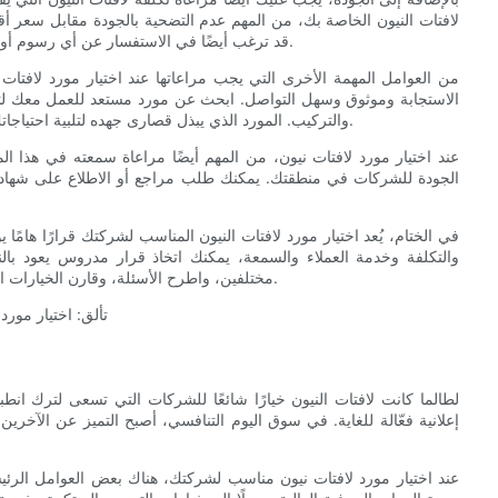
لافتات النيون الخاصة بك، من المهم عدم التضحية بالجودة مقابل سعر أق
قد ترغب أيضًا في الاستفسار عن أي رسوم أو تكاليف إضافية قد تؤثر على التكلفة الإجمالية للافتات النيون الخاصة بك.
من العوامل المهمة الأخرى التي يجب مراعاتها عند اختيار مورد لافت
الاستجابة وموثوق وسهل التواصل. ابحث عن مورد مستعد للعمل معك لتص
والتركيب. المورد الذي يبذل قصارى جهده لتلبية احتياجاتك ومعالجة أي استفسارات لديك، من المرجح أن يقدم لك تجربة إيجابية.
عند اختيار مورد لافتات نيون، من المهم أيضًا مراعاة سمعته في هذا ا
الجودة للشركات في منطقتك. يمكنك طلب مراجع أو الاطلاع على شهادات
في الختام، يُعد اختيار مورد لافتات النيون المناسب لشركتك قرارًا هامًا
والتكلفة وخدمة العملاء والسمعة، يمكنك اتخاذ قرار مدروس يعود ب
مختلفين، واطرح الأسئلة، وقارن الخيارات المتاحة لضمان اختيار الشريك الأمثل لاحتياجات لافتات النيون الخاصة بك.
لطالما كانت لافتات النيون خيارًا شائعًا للشركات التي تسعى لترك انطبا
إعلانية فعّالة للغاية. في سوق اليوم التنافسي، أصبح التميز عن الآخر
عند اختيار مورد لافتات نيون مناسب لشركتك، هناك بعض العوامل الرئيس