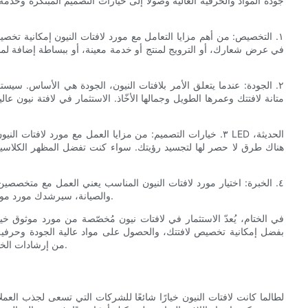
جودة المواد والحرفية العالية وصولًا إلى خيارات التصميم المبتكرة وخدمة 
١. التخصيص: من أهم مزايا التعامل مع مورد لافتات النيون إمكانية تخ
في عرض شعارك، أو الترويج لمنتج أو خدمة معينة، أو ببساطة إضافة ل
٢. الجودة: عندما يتعلق الأمر بلافتات النيون، الجودة هي الأساس. سيس
متانة لافتتك وعمرها الطويل وجمالها الأخّاذ. الاستثمار في لافتة نيون عا
٣. خيارات التصميم: من مزايا العمل مع مورد لافتات النيون تنوع 
هناك طرق لا حصر لها لتجسيد رؤيتك. سواء كنت تفضل المظهر الكلاسي
٤. الخبرة: اختيار مورد لافتات النيون المناسب يعني العمل مع متخصصي
والصيانة، سيرشدك مورد موثوق خلال العملية في كل خطوة، مما يضمن لك تجربة سلسة ومتكاملة.
في الختام، يُعدّ الاستثمار في لافتات نيون مُخصّصة من مورد موثوق خي
بفضل إمكانية تخصيص لافتتك، والحصول على مواد عالية الجودة وحرفية
من إرشادات الخبراء، يُمكنك العمل مع مورد لافتات نيون مناسب للتألق في سوق مكتظ.
لطالما كانت لافتات النيون خيارًا شائعًا للشركات التي تسعى لجذب العم