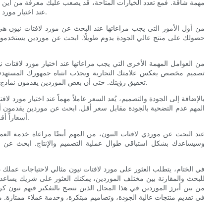
مهمة شاقة. فمع تعدد الخيارات المتاحة، قد يصعب عليك معرفة من أين ت
عند اختيار مورد لافتات النيون، ونسلط الضوء على بعض أفضل الموردين في هذا المجال.
من أول الأمور التي يجب مراعاتها عند البحث عن مورد لافتات نيون هي 
حصولك على منتج عالي الجودة يدوم طويلًا. ابحث عن موردين يستخدمون 
من العوامل المهمة الأخرى التي يجب مراعاتها عند اختيار مورد لافتات 
تصميم مخصص يعكس علامتك التجارية ويجذب انتباه جمهورك المستهد
تحقيق رؤيتك. حتى أن بعض الموردين يقدمون نماذج رقمية ونماذج تجريبية لمساعدتك على تصور منتجك النهائي قبل تصنيعه.
بالإضافة إلى الجودة والتصميم، يُعد السعر عاملاً مهماً عند اختيار مورد 
المهم عدم التضحية بالجودة مقابل سعر أقل. ابحث عن موردين يقدمون أس
أسعاراً أقل بكثير من منافسيهم، فقد يكون ذلك مؤشراً على رداءة جودة منتجاتهم.
عند البحث عن موردي لافتات النيون، من المهم أيضًا مراعاة خدمة العم
وسيساعدك بشكل استباقي طوال عملية التصميم والإنتاج. ابحث عن مو
في الختام، يتطلب العثور على مورد لافتات نيون مثالي لاحتياجات عملك 
للبحث والمقارنة بين مختلف الموردين، يمكنك العثور على شريك يساعدك 
من بين أبرز الموردين في هذا المجال الذين ننصح بالتفكير فيهم نيون ك
في تقديم منتجات عالية الجودة، وتصاميم مبتكرة، وخدمة عملاء ممتازة. 