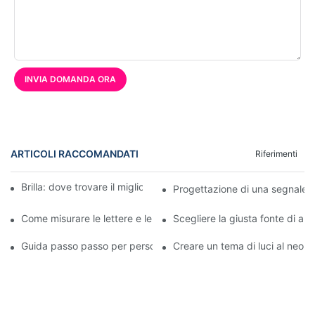
INVIA DOMANDA ORA
ARTICOLI RACCOMANDATI
Riferimenti
Brilla: dove trovare il miglior fornitore di insegne al neon
Progettazione di una segnaleti
Come misurare le lettere e le insegne a LED in acrilico
Scegliere la giusta fonte di alim
Guida passo passo per personalizzare le insegne luminose a LE
Creare un tema di luci al neon 