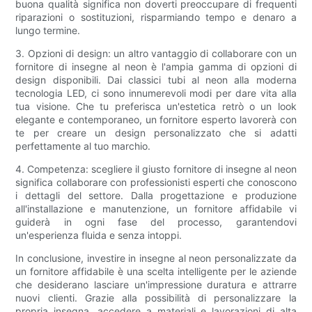
buona qualità significa non doverti preoccupare di frequenti
riparazioni o sostituzioni, risparmiando tempo e denaro a
lungo termine.
3. Opzioni di design: un altro vantaggio di collaborare con un
fornitore di insegne al neon è l'ampia gamma di opzioni di
design disponibili. Dai classici tubi al neon alla moderna
tecnologia LED, ci sono innumerevoli modi per dare vita alla
tua visione. Che tu preferisca un'estetica retrò o un look
elegante e contemporaneo, un fornitore esperto lavorerà con
te per creare un design personalizzato che si adatti
perfettamente al tuo marchio.
4. Competenza: scegliere il giusto fornitore di insegne al neon
significa collaborare con professionisti esperti che conoscono
i dettagli del settore. Dalla progettazione e produzione
all'installazione e manutenzione, un fornitore affidabile vi
guiderà in ogni fase del processo, garantendovi
un'esperienza fluida e senza intoppi.
In conclusione, investire in insegne al neon personalizzate da
un fornitore affidabile è una scelta intelligente per le aziende
che desiderano lasciare un'impressione duratura e attrarre
nuovi clienti. Grazie alla possibilità di personalizzare la
propria insegna, accedere a materiali e lavorazioni di alta