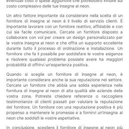
eventuali costi o spese aggiuntive che potrebbero influire sul
costo complessivo delle tue insegne al neon.
Un altro fattore importante da considerare nella scelta di un
fornitore di insegne al neon è il livello di servizio clienti. È
importante lavorare con un fornitore reattivo, affidabile e con
cui sia facile comunicare. Cercate un fornitore disposto a
collaborare con voi per creare un design personalizzato per
la vostra insegna al neon e che offra un supporto eccellente
durante tutto il processo di ordinazione e installazione. Un
fornitore che fa il possibile per soddisfare le vostre esigenze
e risolvere qualsiasi problema possiate avere ha maggiori
probabilità di offrirvi un'esperienza positiva.
Quando si sceglie un fornitore di insegne al neon, è
importante considerare anche la sua reputazione nel settore.
Cercate un fornitore che abbia una solida esperienza nella
fornitura di insegne al neon di alta qualità alle aziende della
vostra zona. Potreste chiedere referenze o raccogliere
testimonianze di clienti passati per valutare la reputazione
del fornitore. Un fornitore con una reputazione positiva è più
propenso a mantenere le promesse e a fornirvi un'insegna al
neon che soddisfi le vostre aspettative.
In conclusione, scegliere il fornitore di insegne al neon più