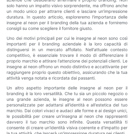
solo hanno un impatto visivo sorprendente, ma offrono anche
un modo unico per attrarre clienti e lasciare un'impressione
duratura. In questo articolo, esploreremo l'importanza delle
insegne al neon per il branding della tua azienda e forniremo
consigli su come scegliere il fornitore giusto.
Uno dei motivi principali per cui le insegne al neon sono così
importanti per il branding aziendale è la loro capacità di
distinguersi in un mercato affollato. Nell'attuale contesto
competitivo, è essenziale trovare il modo di differenziare il
proprio marchio e attirare l'attenzione dei potenziali clienti. Le
insegne al neon offrono un modo distintivo e accattivante per
raggiungere proprio questo obiettivo, assicurando che la tua
attività venga notata e ricordata dai passanti.
Un altro aspetto importante delle insegne al neon per il
branding è la loro versatilità. Che tu sia un piccolo negozio o
una grande azienda, le insegne al neon possono essere
personalizzate per adattarsi all'identità e all'estetica del tuo
marchio. Dai colori vivaci e audaci alle forme e ai design unici,
le possibilità per creare un'insegna al neon che rappresenti
davvero il tuo marchio sono infinite. Questa versatilità ti
consente di creare un'identità visiva coerente e d'impatto per
la tua attività, che lascerà un'impressione duratura nei clienti.