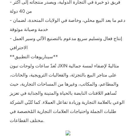
- فريق ذو خبرة في التجارة الدولية، ويصدر منتجاته إلى أكثر
من 40 دولة
- دعم ما بعد البيع محلي، وخاصة في الولايات المتحدة، لضمان
خدمة وصيانة موثوقة
- إنتاج فعال وتسليم سريع مدعوم بالتصنيع الآلي وسير العمل
الاحترافي
**سيناريوهات التطبيق**
تُعدّ ساعات ولوحات نيون JXIN مثاليةً لإضفاء لمسة جمالية
على متاجر البيع بالتجزئة، والفعاليات الترويجية، والحانات،
والمطاعم، والمكاتب، وغيرها من المساحات التجارية، حيث
تُساهم اللافتات النابضة بالحياة والمتينة والجذابة في تعزيز
الوعي بالعلامة التجارية وزيادة تفاعل العملاء. كما تُلبّي الشركة
طلبات الجملة واحتياجات العلامات التجارية المُخصصة في
مختلف القطاعات.