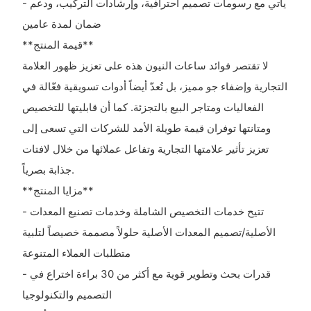
- يأتي مع رسومات تصميم احترافية، وإرشادات التركيب، ودعم
ضمان لمدة عامين
**قيمة المنتج**
لا تقتصر فوائد ساعات النيون هذه على تعزيز ظهور العلامة
التجارية وإضفاء جو مميز، بل تُعدّ أيضاً أدوات تسويقية فعّالة في
الفعاليات ومتاجر البيع بالتجزئة. كما أن قابليتها للتخصيص
ومتانتها توفران قيمة طويلة الأمد للشركات التي تسعى إلى
تعزيز تأثير علامتها التجارية وتفاعل عملائها من خلال لافتات
جذابة بصرياً.
**مزايا المنتج**
- تتيح خدمات التخصيص الشاملة وخدمات تصنيع المعدات
الأصلية/تصميم المعدات الأصلية حلولاً مصممة خصيصاً لتلبية
متطلبات العملاء المتنوعة
- قدرات بحث وتطوير قوية مع أكثر من 30 براءة اختراع في
التصميم والتكنولوجيا