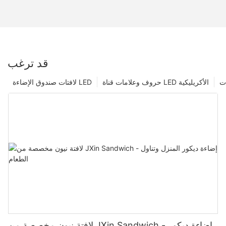
قد ترغب
ت
حروف وعلامات قناة LED الأكريليكية
لافتات صندوق الإضاءة LED
لافتة نيون مخصصة من JXin Sandwich - إضاءة ديكور