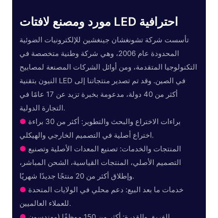
مورد ومصنع لافتات LED احترافية
تأسست شركة تشونغشان جينغشين للإلكترونيات الضوئية
المحدودة عام 2006، وهي شركة وطنية متخصصة في
التكنولوجيا المتقدمة، ومن أوائل الشركات المصنعة لمصابيح
النيون بتقنية LED في الصين. وقد تم تصدير منتجاتنا إلى
أكثر من 40 دولة، مدعومة بخبرة تزيد عن 17 عامًا في
التجارة الدولية.
براءات الاختراع والبحث والتطوير: أكثر من 30 براءة
●
اختراع أصلية في التصميم الخارجي والهيكلي.
المنتجات والخدمات: تصنيع المعدات الأصلية وتصنيع
●
التصميم الأصلي، المنتجات القياسية، الشحن المباشر،
وإطلاق أكثر من 20 منتجًا جديدًا شهريًا.
خدمات ما بعد البيع: دعم محلي في الولايات المتحدة
●
للعملاء العالميين.
الفريق والقدرة: أكثر من 150 موظفًا (مهندسون
●