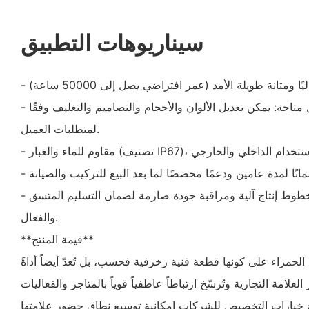
سيناريوهات التطبيق
- إمكانية التخصيص الكامل متاحة: يمكن تعديل الألوان والأحجام والتصاميم والتغليف وفقًا
لمتطلبات العميل.
- يتم تصنيعها باستخدام خطوط إنتاج آلية ومراقبة جودة صارمة لضمان التسليم المتسق
والفعال.
**قيمة المنتج**
لحمراء على كونها قطعة فنية زخرفية فحسب، بل تُعدّ أيضاً أداةً
ر العلامة التجارية وتُرسّخ ارتباطاً عاطفياً قوياً بالمتاجر والفعاليات
يح خيارات التخصيص للشركات إمكانية توسيع نطاق حضور علامتها