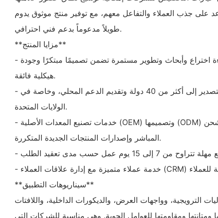
اعد على جذب العملاء والتفاعل معهم، مع توفير منتج موثوق يدوم
طويلاً مدعوماً بدعم فني احترافي.
**مزايا المنتج**
- مدعوم بأكثر من 30 براءة اختراع وأبحاث وتطوير مستمرة تضمن تصميمًا مبتكرًا وجودة
هيكلية فائقة.
- خبرة دولية واسعة في التصدير إلى أكثر من 40 دولة وتقديم الدعم المحلي، وخاصة في
الولايات المتحدة.
- خدمات تصنيع المعدات الأصلية (OEM) وتصميمها (ODM) المرنة، بالإضافة إلى خدمة الشحن
المباشر وإصدارات المنتجات الجديدة المتكررة.
**سيناريوهات التطبيق**
اليات الترويجية، وواجهات العرض، والديكورات الداخلية، واللافتات
ومتانتها ومقاومتها للعوامل الجوية. وهي مناسبة للشركات التي