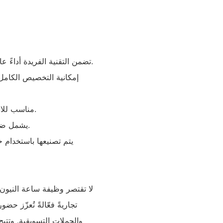
- تضمن التقنية الفريدة أداءً عاليًا ومتانة طويلة الأمد (عمر افتراضي يصل إلى 50000 ساعة).
- مقاوم للماء والغبار (تصنيف IP67)، مناسب للاستخدام الداخلي والخارجي.
- يشمل ضمانًا لمدة عامين ودعمًا مخصصًا لما بعد البيع للتركيب والصيانة.
لا تقتصر وظيفة ساعة النيون ا
تجاريةً فعّالةً تُعزّز حضو
والحملات التسويقية. وتت