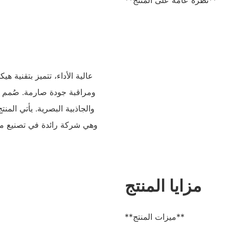
**نظرة عامة على المنتج**
ومراقبة جودة صارمة. صُمم هذا
والجاذبية البصرية. يأتي الم
مزايا المنتج
**ميزات المنتج**