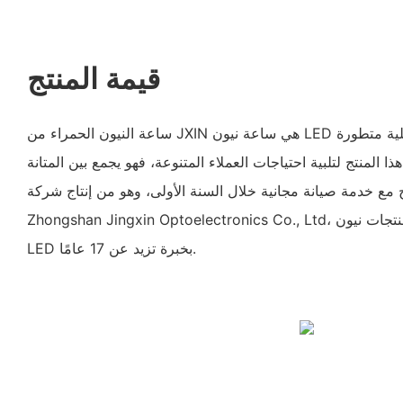
قيمة المنتج
ساعة النيون الحمراء من JXIN هي ساعة نيون LED عالية الأداء، تتميز بتقنية هيكلية متطورة
 المنتج لتلبية احتياجات العملاء المتنوعة، فهو يجمع بين المتانة
نتج مع خدمة صيانة مجانية خلال السنة الأولى، وهو من إنتاج شركة
Zhongshan Jingxin Optoelectronics Co., Ltd، وهي شركة رائدة في تصنيع منتجات نيون
LED بخبرة تزيد عن 17 عامًا.