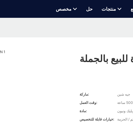
ع
منتجات
حل
مخصص
جيه شين
ماركة:
وقت العمل:
ليك ونيون
مادة:
م / الحزمة
خيارات قابلة للتخصيص: