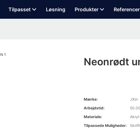
Tilpasset
Løsning
Produkter
Referencer
Neonrødt ur
Mærke:
JXin
Arbejdstid:
50.00
Materiale:
Akryl
Tilpassede Muligheder:
Skrift