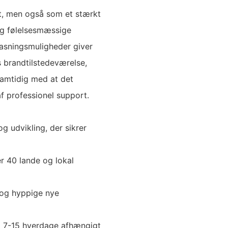
t, men også som et stærkt
og følelsesmæssige
pasningsmuligheder giver
s brandtilstedeværelse,
samtidig med at det
af professionel support.
g udvikling, der sikrer
er 40 lande og lokal
 og hyppige nye
å 7-15 hverdage afhængigt