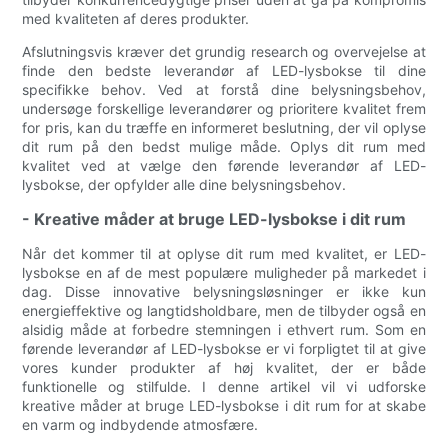
med kvaliteten af ​​deres produkter.
Afslutningsvis kræver det grundig research og overvejelse at
finde den bedste leverandør af LED-lysbokse til dine
specifikke behov. Ved at forstå dine belysningsbehov,
undersøge forskellige leverandører og prioritere kvalitet frem
for pris, kan du træffe en informeret beslutning, der vil oplyse
dit rum på den bedst mulige måde. Oplys dit rum med
kvalitet ved at vælge den førende leverandør af LED-
lysbokse, der opfylder alle dine belysningsbehov.
- Kreative måder at bruge LED-lysbokse i dit rum
Når det kommer til at oplyse dit rum med kvalitet, er LED-
lysbokse en af ​​de mest populære muligheder på markedet i
dag. Disse innovative belysningsløsninger er ikke kun
energieffektive og langtidsholdbare, men de tilbyder også en
alsidig måde at forbedre stemningen i ethvert rum. Som en
førende leverandør af LED-lysbokse er vi forpligtet til at give
vores kunder produkter af høj kvalitet, der er både
funktionelle og stilfulde. I denne artikel vil vi udforske
kreative måder at bruge LED-lysbokse i dit rum for at skabe
en varm og indbydende atmosfære.