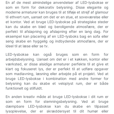
En af de mest almindelige anvendelser af LED-lysbokse er
som en form for dekorativ belysning. Disse elegante og
moderne armaturer kan bruges til at tilføje et strejf af glamour
til ethvert rum, uanset om det er en stue, et soveværelse eller
et kontor. Ved at bruge LED-lysbokse på strategiske steder
kan du skabe en blød og beroligende atmosfære, der er
perfekt til afslapning og afslapning efter en lang dag. For
eksempel kan placering af en LED-lysboks bag en sofa eller
seng skabe en hyggelig og indbydende atmosfære, der er
ideel til at læse eller se tv.
LED-lysbokse kan også bruges som en form for
arbejdsbelysning. Uanset om det er i et køkken, kontor eller
værksted, er disse alsidige armaturer perfekte til at give et
klart og fokuseret lys, der er perfekt til at udføre opgaver
som madlavning, læsning eller arbejde på et projekt. Ved at
bruge LED-lysbokse i kombination med andre former for
belysning kan du skabe et veloplyst rum, der er både
funktionelt og stilfuldt.
En anden kreativ måde at bruge LED-lysbokse i dit rum er
som en form for stemningsbelysning. Ved at bruge
dæmpbare LED-lysbokse kan du skabe en tilpasset
lysoplevelse, der er skræddersyet til dit humør eller