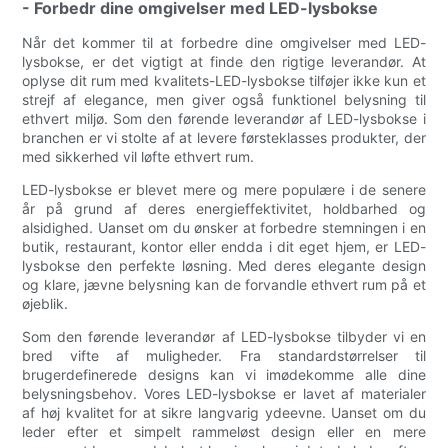
- Forbedr dine omgivelser med LED-lysbokse
Når det kommer til at forbedre dine omgivelser med LED-
lysbokse, er det vigtigt at finde den rigtige leverandør. At
oplyse dit rum med kvalitets-LED-lysbokse tilføjer ikke kun et
strejf af elegance, men giver også funktionel belysning til
ethvert miljø. Som den førende leverandør af LED-lysbokse i
branchen er vi stolte af at levere førsteklasses produkter, der
med sikkerhed vil løfte ethvert rum.
LED-lysbokse er blevet mere og mere populære i de senere
år på grund af deres energieffektivitet, holdbarhed og
alsidighed. Uanset om du ønsker at forbedre stemningen i en
butik, restaurant, kontor eller endda i dit eget hjem, er LED-
lysbokse den perfekte løsning. Med deres elegante design
og klare, jævne belysning kan de forvandle ethvert rum på et
øjeblik.
Som den førende leverandør af LED-lysbokse tilbyder vi en
bred vifte af muligheder. Fra standardstørrelser til
brugerdefinerede designs kan vi imødekomme alle dine
belysningsbehov. Vores LED-lysbokse er lavet af materialer
af høj kvalitet for at sikre langvarig ydeevne. Uanset om du
leder efter et simpelt rammeløst design eller en mere