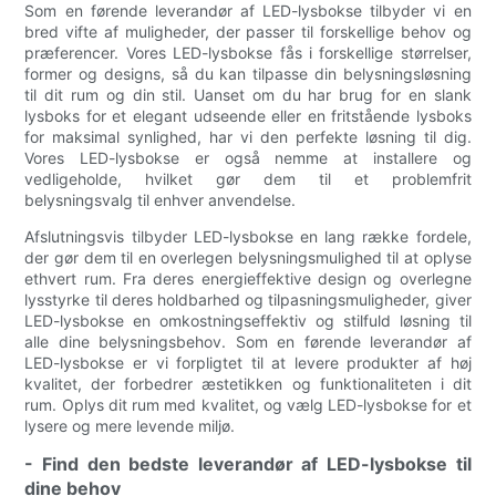
Som en førende leverandør af LED-lysbokse tilbyder vi en
bred vifte af muligheder, der passer til forskellige behov og
præferencer. Vores LED-lysbokse fås i forskellige størrelser,
former og designs, så du kan tilpasse din belysningsløsning
til dit rum og din stil. Uanset om du har brug for en slank
lysboks for et elegant udseende eller en fritstående lysboks
for maksimal synlighed, har vi den perfekte løsning til dig.
Vores LED-lysbokse er også nemme at installere og
vedligeholde, hvilket gør dem til et problemfrit
belysningsvalg til enhver anvendelse.
Afslutningsvis tilbyder LED-lysbokse en lang række fordele,
der gør dem til en overlegen belysningsmulighed til at oplyse
ethvert rum. Fra deres energieffektive design og overlegne
lysstyrke til deres holdbarhed og tilpasningsmuligheder, giver
LED-lysbokse en omkostningseffektiv og stilfuld løsning til
alle dine belysningsbehov. Som en førende leverandør af
LED-lysbokse er vi forpligtet til at levere produkter af høj
kvalitet, der forbedrer æstetikken og funktionaliteten i dit
rum. Oplys dit rum med kvalitet, og vælg LED-lysbokse for et
lysere og mere levende miljø.
- Find den bedste leverandør af LED-lysbokse til
dine behov