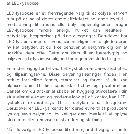
af LED-lysbokse.
LED-lysbokse er et fremragende valg til at oplyse ethvert
rum på grund af deres energieffektivitet og lange levetid. I
modsætning til traditionelle belysningsmuligheder bruger
LED-lysbokse mindre energi, hvilket kan resultere i
betydelige besparelser på dine elregninger. Derudover har
LED-lys en længere levetid sammenlignet med glødepærer,
hvilket betyder, at du ikke behøver at bekymre dig om at
udskifte dem ofte. Dette gør dem til en bæredygtig og
miljøvenlig belysningsmulighed for miljøbevidste forbrugere.
En anden vigtig fordel ved LED-lysbokse er deres alsidighed
og tilpasningsevne. Disse belysningsløsninger findes i en
række forskellige former, størrelser og farver, så du kan
tilpasse dem til dine specifikke behov og præferencer.
Uanset om du ønsker at skabe en hyggelig atmosfære i din
stue eller et elegant og moderne look på dit kontor, kan LED-
lysbokse skræddersys til at opfylde dine designkrav.
Derudover er LED-lys kendt for deres evne til at producere
lys og jævn belysning, hvilket gør dem ideelle til at oplyse
store rum eller fremvise kunstværker og skiltning.
Når du vælger LED-lysbokse til dit rum, er det vigtigt at finde