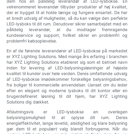
dem hos en pålidelig leverandør af LED-lysbokse. En
velrenommeret leverandør tilbyder produkter af høj kvalitet,
der er bygget til at holde længe og fungere ensartet. De har
et bredt udvalg af muligheder, så du kan vælge den perfekte
LED-lysboks til dit rum. Derudover sikrer samarbejdet med en
pålidelig leverandør, at du modtager fremragende
kundeservice og support, hvilket sikrer en problemfri og
problemfri købsoplevelse.
En af de førende leverandører af LED-lysbokse på markedet
er XYZ Lighting Solutions. Med mange års erfaring i branchen
har XYZ Lighting Solutions etableret sig som et betroet navn
inden for levering af LED-belysningsløsninger af højeste
kvalitet til kunder over hele verden. Deres omfattende udvalg
af LED-lysbokse imødekommer forskellige belysningsbehov,
fra boliger til kommercielle anvendelser. Uanset om du leder
efter en elegant og moderne lysboks til dit kontor eller en
brugerdefineret løsning til dit hjem, har XYZ Lighting
Solutions dig dækket.
Afslutningsvis er LED-lysbokse en overlegen
belysningsmulighed til at oplyse dit rum. Deres
energieffektivitet, lange levetid, alsidighed og klare belysning
gør dem til et populært valg blandt forbrugerne. Når du