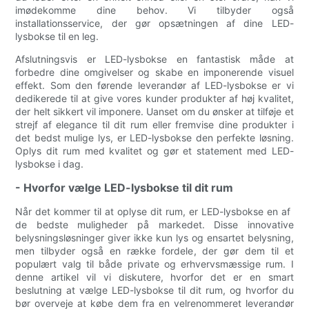
imødekomme dine behov. Vi tilbyder også
installationsservice, der gør opsætningen af ​​dine LED-
lysbokse til en leg.
Afslutningsvis er LED-lysbokse en fantastisk måde at
forbedre dine omgivelser og skabe en imponerende visuel
effekt. Som den førende leverandør af LED-lysbokse er vi
dedikerede til at give vores kunder produkter af høj kvalitet,
der helt sikkert vil imponere. Uanset om du ønsker at tilføje et
strejf af elegance til dit rum eller fremvise dine produkter i
det bedst mulige lys, er LED-lysbokse den perfekte løsning.
Oplys dit rum med kvalitet og gør et statement med LED-
lysbokse i dag.
- Hvorfor vælge LED-lysbokse til dit rum
Når det kommer til at oplyse dit rum, er LED-lysbokse en af ​​
de bedste muligheder på markedet. Disse innovative
belysningsløsninger giver ikke kun lys og ensartet belysning,
men tilbyder også en række fordele, der gør dem til et
populært valg til både private og erhvervsmæssige rum. I
denne artikel vil vi diskutere, hvorfor det er en smart
beslutning at vælge LED-lysbokse til dit rum, og hvorfor du
bør overveje at købe dem fra en velrenommeret leverandør