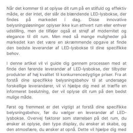
Når det kommer til at oplyse dit rum på en stilfuld og effektiv
måde, er der intet, der slår de blændende LED-lysbokse, der
findes på markedet i dag. Disse innovative
belysningsløsninger oplyser ikke kun ethvert rum eller enhver
udstilling, men de tilføjer også et strejf af modernitet og
elegance til dit rum. Men med så mange muligheder på
markedet kan det være en skræmmende opgave at finde
den bedste leverandør af LED-lysbokse til dine specifikke
behov.
I denne artikel vil vi guide dig gennem processen med at
finde den førende leverandør af LED-lysbokse, der tilbyder
produkter af høj kvalitet til konkurrencedygtige priser. Fra at
forstå dine specifikke belysningsbehov til at undersøge
forskellige leverandører, vil vi hjælpe dig med at træffe en
informeret beslutning, der vil oplyse dit rum på den bedst
mulige måde.
Først og fremmest er det vigtigt at forstå dine specifikke
belysningsbehov, før du vælger en leverandør af LED-
lysbokse. Overvej faktorer som størrelsen på det rum, du
ønsker at oplyse, den type display, du ønsker at skabe, og
den atmosfære, du ønsker at opnå. Dette vil hjælpe dig med