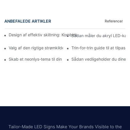
ANBEFALEDE ARTIKLER
Referencer
Design af effektiv skiltning: Kombination af LED-lysboksskilte 
Sådan måler du akryl LED-kana
Valg af den rigtige strømkilde til dine neonlysinstallationer
Trin-for-trin guide til at tilpas
Skab et neonlys-tema til din næste begivenhed
Sådan vedligeholder du dine a
Tailor-Made LED Signs Make Your Brands Visible to the