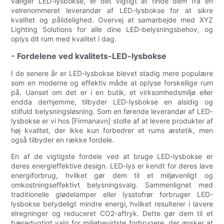
vælger LED-lysbokse, er det vigtigt at finde dem fra en
velrenommeret leverandør af LED-lysbokse for at sikre
kvalitet og pålidelighed. Overvej at samarbejde med XYZ
Lighting Solutions for alle dine LED-belysningsbehov, og
oplys dit rum med kvalitet i dag.
- Fordelene ved kvalitets-LED-lysbokse
I de senere år er LED-lysbokse blevet stadig mere populære
som en moderne og effektiv måde at oplyse forskellige rum
på. Uanset om det er i en butik, et virksomhedsmiljø eller
endda derhjemme, tilbyder LED-lysbokse en alsidig og
stilfuld belysningsløsning. Som en førende leverandør af LED-
lysbokse er vi hos [Firmanavn] stolte af at levere produkter af
høj kvalitet, der ikke kun forbedrer et rums æstetik, men
også tilbyder en række fordele.
En af de vigtigste fordele ved at bruge LED-lysbokse er
deres energieffektive design. LED-lys er kendt for deres lave
energiforbrug, hvilket gør dem til et miljøvenligt og
omkostningseffektivt belysningsvalg. Sammenlignet med
traditionelle glødelamper eller lysstofrør forbruger LED-
lysbokse betydeligt mindre energi, hvilket resulterer i lavere
elregninger og reduceret CO2-aftryk. Dette gør dem til et
bæredygtigt valg for miljøbevidste forbrugere, der ønsker at