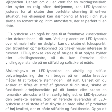
lejligheden. Uanset om du er vært for en middagsselskab
eller nyder en rolig aften derhjemme, kan LED-lysbokse
justeres for at skabe den perfekte stemning til enhver
situation. For eksempel kan dæmpning af lyset i din stue
skabe en romantisk og intim atmosfære, der er perfekt til en
date.
LED-lysbokse kan også bruges til at fremhæve kunstværker
eller dekorationer i dit rum. Ved at placere en LED-lysboks
over et maleri eller en skulptur kan du skabe et fokuspunkt,
der tiltrækker opmærksomhed og tilføjer visuel interesse til
rummet. LED-lysbokse kan også bruges til at oplyse hylder
eller udstillingsmontre, så du kan fremvise dine
yndlingsgenstande på en stilfuld og sofistikeret måde.
Afslutningsvis er LED-lysbokse en alsidig og stilfuld
belysningsløsning, der kan bruges på en række kreative
måder til at forbedre stemningen i dit rum. Uanset om du
ønsker at tilføje et strejf af glamour til din stue, skabe et
funktionelt arbejdsområde på dit kontor eller skabe en
romantisk atmosfære til en særlig lejlighed, er LED-lysbokse
den perfekte løsning. Som en førende leverandør af LED-
lysbokse er vi stolte af at tilbyde en bred vifte af produkter
af høj kvalitet, der er både stilfulde og funktionelle. Oplys dit