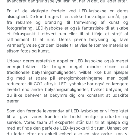
avanceret baggrundsbelyst løsning, har vi det, du leder efter.
En af de vigtigste fordele ved LED-lysbokse er deres
alsidighed. De kan bruges til en række forskellige formål, lige
fra reklame og branding til fremvisning af kunst og
fotografering. LED-lysbokse er også fantastiske til at skabe
et fokuspunkt i ethvert rum eller til at tilføje et strejf af
raffinement til et rum. Deres jævne belysning og lave
varmeafgivelse gør dem ideelle til at vise følsomme materialer
såsom fotos og kunst.
Udover deres æstetiske appel er LED-lysbokse også meget
energieffektive. De bruger meget mindre strøm end
traditionelle belysningsmuligheder, hvilket ikke kun hjælper
dig med at spare på energiomkostningerne, men også
reducerer dit CO2-aftryk. LED-lysbokse har også en længere
levetid end andre belysningsmuligheder, hvilket betyder, at
du ikke behøver at bekymre dig om konstant at udskifte
pærer.
Som den førende leverandør af LED-lysbokse er vi forpligtet
til at give vores kunder de bedst mulige produkter og
service. Vores team af eksperter står klar til at hjælpe dig
med at finde den perfekte LED-lysboks til dit rum. Uanset om
du leder efter en enkelt enhed eller en stor ordre, kan vi