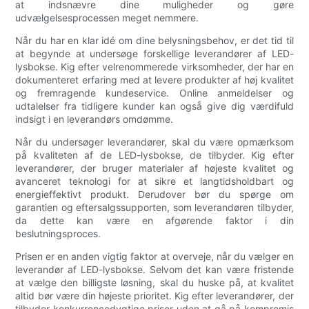
at indsnævre dine muligheder og gøre
udvælgelsesprocessen meget nemmere.
Når du har en klar idé om dine belysningsbehov, er det tid til
at begynde at undersøge forskellige leverandører af LED-
lysbokse. Kig efter velrenommerede virksomheder, der har en
dokumenteret erfaring med at levere produkter af høj kvalitet
og fremragende kundeservice. Online anmeldelser og
udtalelser fra tidligere kunder kan også give dig værdifuld
indsigt i en leverandørs omdømme.
Når du undersøger leverandører, skal du være opmærksom
på kvaliteten af ​​de LED-lysbokse, de tilbyder. Kig efter
leverandører, der bruger materialer af højeste kvalitet og
avanceret teknologi for at sikre et langtidsholdbart og
energieffektivt produkt. Derudover bør du spørge om
garantien og eftersalgssupporten, som leverandøren tilbyder,
da dette kan være en afgørende faktor i din
beslutningsproces.
Prisen er en anden vigtig faktor at overveje, når du vælger en
leverandør af LED-lysbokse. Selvom det kan være fristende
at vælge den billigste løsning, skal du huske på, at kvalitet
altid bør være din højeste prioritet. Kig efter leverandører, der
tilbyder konkurrencedygtige priser uden at gå på kompromis