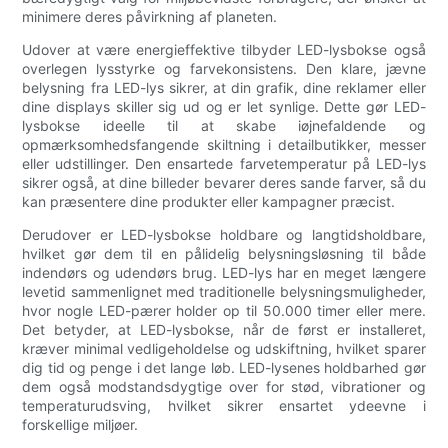
minimere deres påvirkning af planeten.
Udover at være energieffektive tilbyder LED-lysbokse også
overlegen lysstyrke og farvekonsistens. Den klare, jævne
belysning fra LED-lys sikrer, at din grafik, dine reklamer eller
dine displays skiller sig ud og er let synlige. Dette gør LED-
lysbokse ideelle til at skabe iøjnefaldende og
opmærksomhedsfangende skiltning i detailbutikker, messer
eller udstillinger. Den ensartede farvetemperatur på LED-lys
sikrer også, at dine billeder bevarer deres sande farver, så du
kan præsentere dine produkter eller kampagner præcist.
Derudover er LED-lysbokse holdbare og langtidsholdbare,
hvilket gør dem til en pålidelig belysningsløsning til både
indendørs og udendørs brug. LED-lys har en meget længere
levetid sammenlignet med traditionelle belysningsmuligheder,
hvor nogle LED-pærer holder op til 50.000 timer eller mere.
Det betyder, at LED-lysbokse, når de først er installeret,
kræver minimal vedligeholdelse og udskiftning, hvilket sparer
dig tid og penge i det lange løb. LED-lysenes holdbarhed gør
dem også modstandsdygtige over for stød, vibrationer og
temperaturudsving, hvilket sikrer ensartet ydeevne i
forskellige miljøer.