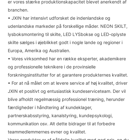
er vores stærke produktionskapacitet blevet anerkendt af
branchen.
• JXIN har intensivt udforsket de indenlandske og
udenlandske markeder på forskellige måder. NEON SKILT,
lysboksmontering til skilte, LED LYSbokse og LED-oplyste
skilte sælges i øjeblikket godt i nogle lande og regioner i
Europa, Amerika og Australien.
• Vores virksomhed har en række eksperter, akademikere
og professionelle teknikere i de provinsielle
forskningsinstitutter for at garantere produkternes kvalitet.
• For at nå målet om at levere service af høj kvalitet, driver
JXIN et positivt og entusiastisk kundeserviceteam. Der vil
blive afholdt regelmæssig professionel træning, herunder
færdigheder i håndtering af kundeklager,
partnerskabsstyring, kanalstyring, kundepsykologi,
kommunikation osv. Alt dette bidrager til at forbedre
teammedlemmernes evner og kvalitet.
Vores produkter er af pålidelig kvalitet med god pris, og du