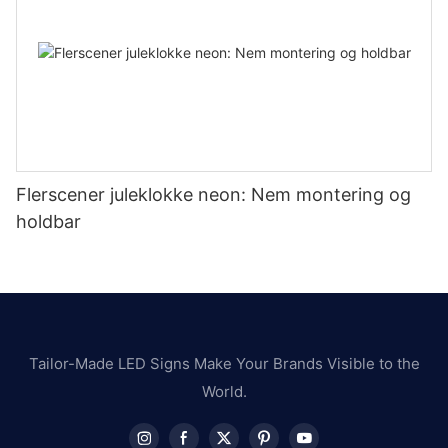
Flerscener juleklokke neon: Nem montering og
holdbar
Tailor-Made LED Signs Make Your Brands Visible to the
World.