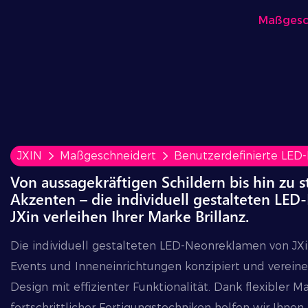
Maßgesc
JXIN
Maßgeschneidert
Benutzerdefinierte LED-
Von aussagekräftigen Schildern bis hin zu
Akzenten – die individuell gestalteten LE
JXin verleihen Ihrer Marke Brillanz.
Die individuell gestalteten LED-Neonreklamen von JXi
Events und Inneneinrichtungen konzipiert und verein
Design mit effizienter Funktionalität. Dank flexibler M
fortschrittlicher Fertigungstechniken helfen wir Ihnen