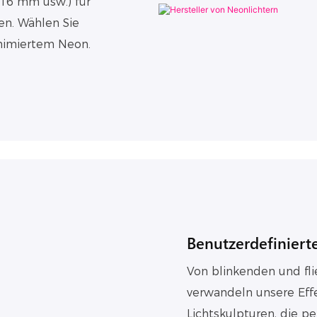
x16 mm usw.) für
en. Wählen Sie
nimiertem Neon.
Benutzerdefinierte
Von blinkenden und fl
verwandeln unsere Eff
Lichtskulpturen, die p