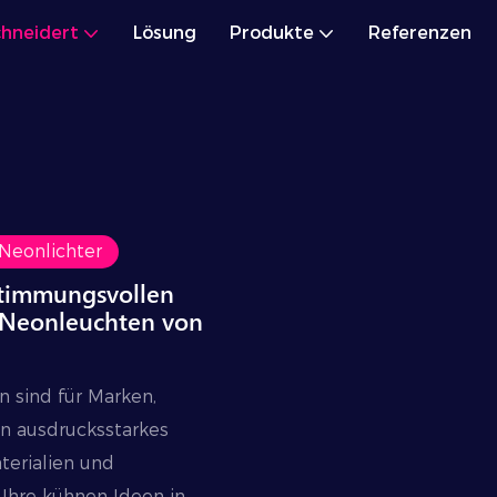
hneidert
Lösung
Produkte
Referenzen
Neonlichter
 stimmungsvollen
D-Neonleuchten von
n sind für Marken,
en ausdrucksstarkes
aterialien und
, Ihre kühnen Ideen in