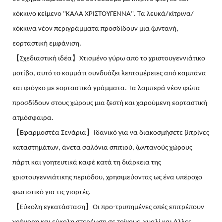
κόκκινο κείμενο "ΚΑΛΑ ΧΡΙΣΤΟΥΓΕΝΝΑ". Τα λευκά/κίτρινα/
κόκκινα νέον περιγράμματα προσδίδουν μια ζωντανή,
εορταστική εμφάνιση.
【Σχεδιαστική ιδέα】Χτισμένο γύρω από το χριστουγεννιάτικο
μοτίβο, αυτό το κομμάτι συνδυάζει λεπτομέρειες από καμπάνα
και φιόγκο με εορταστικά γράμματα. Τα λαμπερά νέον φώτα
προσδίδουν στους χώρους μια ζεστή και χαρούμενη εορταστική
ατμόσφαιρα.
【Εφαρμοστέα Σενάρια】Ιδανικό για να διακοσμήσετε βιτρίνες
καταστημάτων, άνετα σαλόνια σπιτιού, ζωντανούς χώρους
πάρτι και γοητευτικά καφέ κατά τη διάρκεια της
χριστουγεννιάτικης περιόδου, χρησιμεύοντας ως ένα υπέροχο
φωτιστικό για τις γιορτές.
【Εύκολη εγκατάσταση】Οι προ-τρυπημένες οπές επιτρέπουν