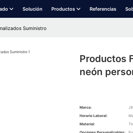
zado
Solución
Productos
Referencias
Sob
nalizados Suministro
Productos F
neón perso
Marca:
JX
Horario Laboral:
Má
Material:
Ti
Opciones Personalizables:
Fu