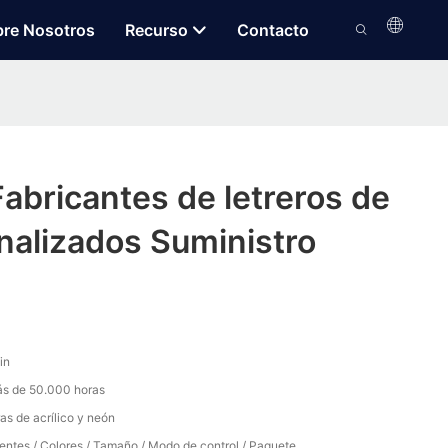
re Nosotros
Recurso
Contacto
abricantes de letreros de
nalizados Suministro
in
s de 50.000 horas
ras de acrílico y neón
entes / Colores / Tamaño / Modo de control / Paquete