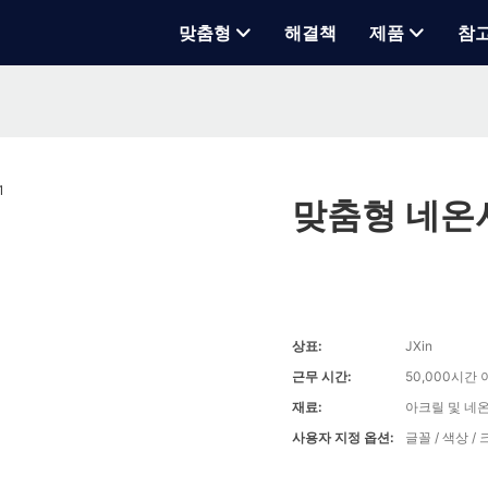
맞춤형
해결책
제품
참
맞춤형 네온
상표:
JXin
근무 시간:
50,000시간
재료:
아크릴 및 네
사용자 지정 옵션:
글꼴 / 색상 /