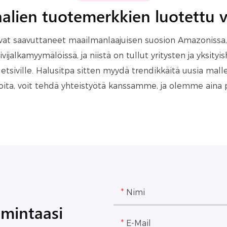
alien tuotemerkkien luotettu v
t saavuttaneet maailmanlaajuisen suosion Amazonissa, W
vijalkamyymälöissä, ja niistä on tullut yritysten ja yksityi
 etsiville. Halusitpa sitten myydä trendikkäitä uusia mal
eoita, voit tehdä yhteistyötä kanssamme, ja olemme aina 
Nimi
imintaasi
E-Mail