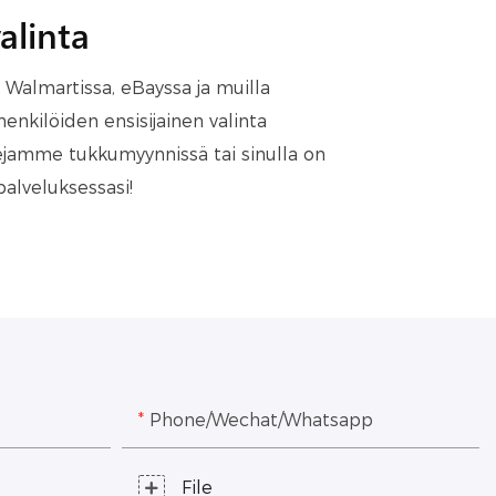
alinta
almartissa, eBayssa ja muilla
shenkilöiden ensisijainen valinta
lejamme tukkumyynnissä tai sinulla on
palveluksessasi!
Phone/Wechat/Whatsapp
File