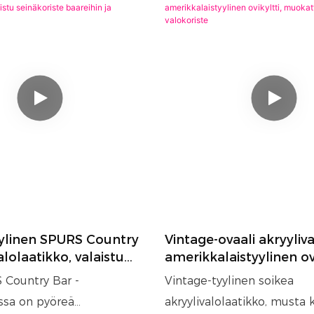
ylinen SPURS Country
Vintage-ovaali akryyliva
lolaatikko, valaistu
amerikkalaistyylinen ovi
e baareihin ja
muokattavissa oleva va
 Country Bar -
Vintage-tyylinen soikea
n
ossa on pyöreä
akryylivalolaatikko, musta 