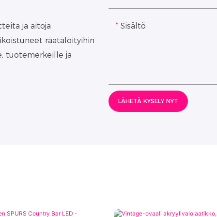
Sisältö
eita ja aitoja
oistuneet räätälöityihin
e, tuotemerkeille ja
LÄHETÄ KYSELY NYT