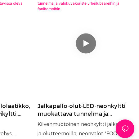
lolaatikko,
Jalkapallo-olut-LED-neonkyltti,
kyltti,
muokattava tunnelma ja
lokoriste
valokuvakoriste urheilubaareihin
Kilvenmuotoinen neonkyltti jalkapallo-
ja fanikerhoihin
kehys,
ja olutteemoilla, neonvalot "FOOTBALL"