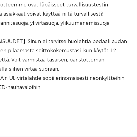
eemme ovat läpäisseet turvallisuustestin
siakkaat voivat käyttää niitä turvallisesti!
ijännitesuoja, ylivirtasuoja, ylikuumenemissuoja,
UUDET】Sinun ei tarvitse huolehtia pedaalilaudan
jen pilaamasta soittokokemustasi, kun käytät 12
että. Voit varmistaa tasaisen, paristottoman
lä siihen virtaa suoraan.
n UL-virtalähde sopii erinomaisesti neonkyltteihin,
ED-nauhavaloihin.