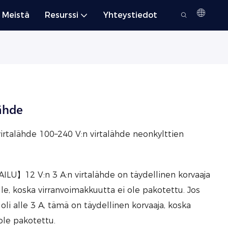
 Meistä
Resurssi
Yhteystiedot
lähde
virtalähde 100–240 V:n virtalähde neonkylttien
U】12 V:n 3 A:n virtalähde on täydellinen korvaaja
oille, koska virranvoimakkuutta ei ole pakotettu. Jos
 oli alle 3 A, tämä on täydellinen korvaaja, koska
ole pakotettu.