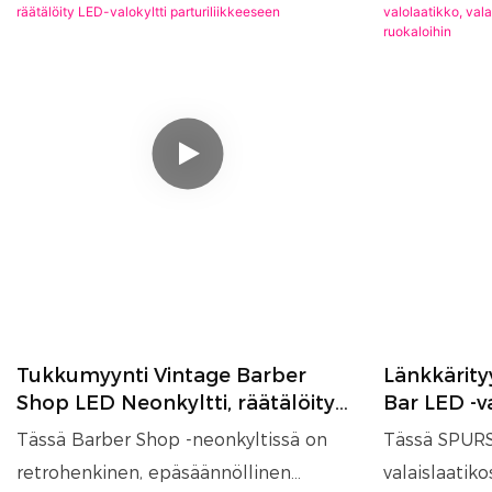
Tukkumyynti Vintage Barber
Länkkärity
Shop LED Neonkyltti, räätälöity
Bar LED -va
LED-valokyltti parturiliikkeeseen
seinäkorist
Tässä Barber Shop -neonkyltissä on
Tässä SPURS
ruokaloihi
retrohenkinen, epäsäännöllinen
valaislaatik