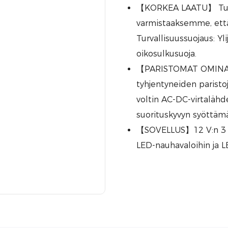
【KORKEA LAATU】 Tuott
varmistaaksemme, että a
Turvallisuussuojaus: Yl
oikosulkusuoja.
【PARISTOMAT OMINAIS
tyhjentyneiden paristo
voltin AC-DC-virtalähd
suorituskyvyn syöttämäl
【SOVELLUS】12 V:n 3 A:
LED-nauhavaloihin ja L