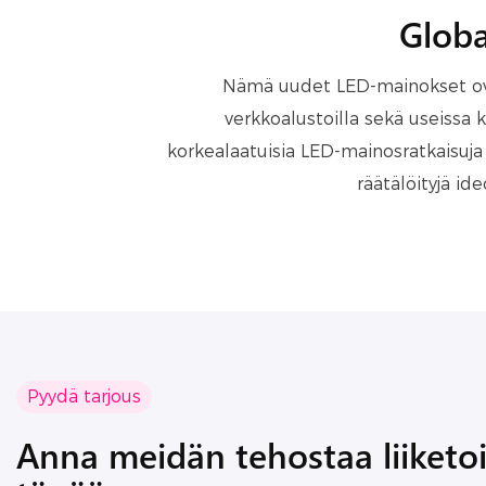
Globa
Nämä uudet LED-mainokset ova
verkkoalustoilla sekä useissa ki
korkealaatuisia LED-mainosratkaisuja
räätälöityjä id
Pyydä tarjous
Anna meidän tehostaa liiketo