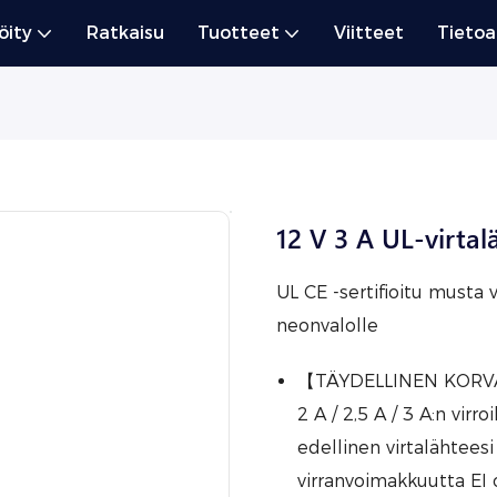
öity
Ratkaisu
Tuotteet
Viitteet
Tietoa
12 V 3 A UL-virta
UL CE -sertifioitu musta 
neonvalolle
【TÄYDELLINEN KORVAIL
2 A / 2,5 A / 3 A:n virr
edellinen virtalähteesi
virranvoimakkuutta EI 