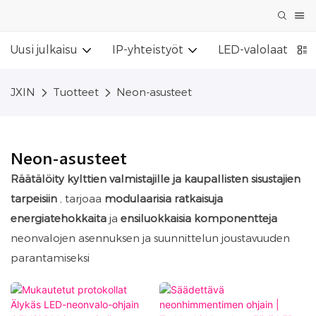
Uusi julkaisu
IP-yhteistyöt
LED-valolaatikkok
JXIN
Tuotteet
Neon-asusteet
Neon-asusteet
Räätälöity kylttien valmistajille ja kaupallisten sisustajien
tarpeisiin
, tarjoaa
modulaarisia ratkaisuja
energiatehokkaita
ja
ensiluokkaisia ​​komponentteja
neonvalojen asennuksen ja suunnittelun joustavuuden
parantamiseksi