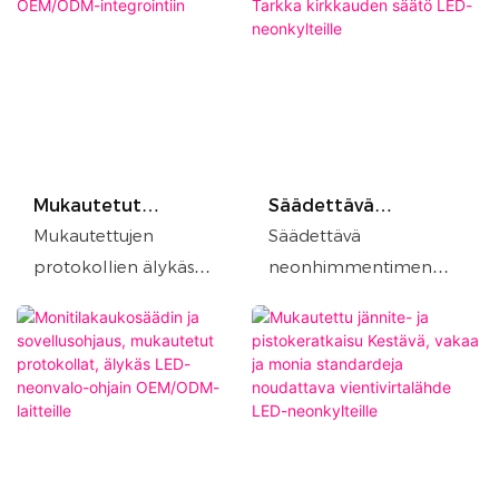
Mukautetut
Säädettävä
protokollat ​​Älykäs
neonhimmentimen
Mukautettujen
Säädettävä
LED-neonvalo-ohjain
ohjain | Tarkka
protokollien älykäs
neonhimmentimen
OEM/ODM-
kirkkauden säätö
LED-neonvalo-ohjain
ohjain: kaksi
integrointiin
LED-neonkylteille
on monipuolinen
minimalistista riviin
ratkaisu OEM/ODM-
integroitua tyyliä,
projektien integrointiin.
mukaan lukien
Tämä ohjain
valkoinen
mahdollistaa
pitkänomainen ja
protokollien
valko-sininen soikea,