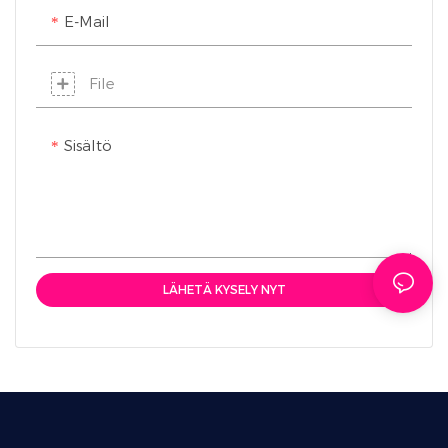
uksia, sopii erilaisiin
tapahtumiin tai pieniin
E-Mail
sisustustilanteisiin ja
räätälöityihin
tarjoaa erien
projekteihin.
File
toimituksen.
Sisältö
LÄHETÄ KYSELY NYT