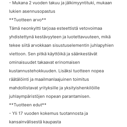
- Mukana 2 vuoden takuu ja jälkimyyntituki, mukaan
lukien asennusopastus
**Tuotteen arvo**
Tämä neonkyltti tarjoaa esteettistä vetovoimaa
yhdistettynä kestävyyteen ja luotettavuuteen, mikä
tekee siitä arvokkaan sisustuselementin juhlapyhien
viettoon. Sen pitkä käyttöikä ja säänkestävät
ominaisuudet takaavat erinomaisen
kustannustehokkuuden. Lisäksi tuotteen nopea
räätälöinti ja maailmanlaajuinen toimitus
mahdollistavat yrityksille ja yksityishenkilöille
juhlaympäristöjen nopean parantamisen.
**Tuotteen edut**
- Yli 17 vuoden kokemus tuotannosta ja
kansainvälisestä kaupasta