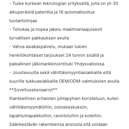
- Tulee korkean teknologian yritykseltä, jolla on yli 30
alkuperäistä patenttia ja 16 automatisoitua
tuotantolinjaa
- Tehokas ja nopea jakelu maailmanlaajuisesti
turvallisen pakkauksen avulla
- Vahva asiakaspalvelu, mukaan lukien
henkilökohtaiset tarjoukset 24 tunnin sisällä ja
paikallinen jälkimarkkinointituki Yhdysvalloissa
- Joustavuutta sekä vähittäismyyntiasiakkaille että
suurille tukkuasiakkaille OEM/ODM-valmiuksien avulla
**Sovellusskenaariot**
Ihanteellinen erilaisten juhlapyhien koristeluun, kuten
vähittäismyymälöihin, ostoskeskuksiin,
tapahtumapaikkoihin, ravintoloihin ja koteihin.
Säänkestävän rakenteensa ansiosta sitä voidaan