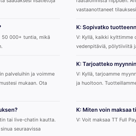
tä saadaksesi lisätietoja
räätälöinnistä riippuen. 
vastaanottaneet tilauksesi
?
K: Sopivatko tuotteen
 50 000+ tuntia, mikä
V: Kyllä, kaikki kylttimme
n.
vedenpitäviä, pölytiiviitä 
K: Tarjoatteko myynnin
in palveluihin ja voimme
V: Kyllä, tarjoamme myynn
timustesi mukaan. Ota
ja huoltoon. Tuotteillamm
ouksen?
K: Miten voin maksaa t
n tai live-chatin kautta.
V: Voit maksaa TT Full Pa
sinua seuraavissa