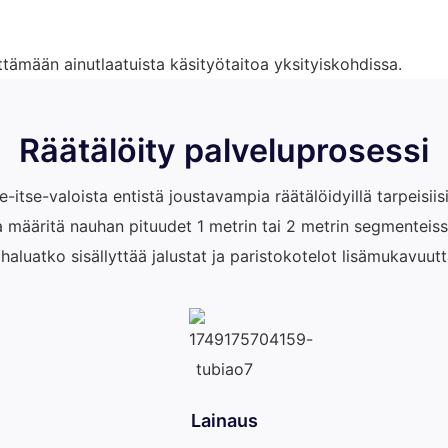
ämään ainutlaatuista käsityötaitoa yksityiskohdissa.
Räätälöity palveluprosessi
-itse-valoista entistä joustavampia räätälöidyillä tarpeisiis
ja määritä nauhan pituudet 1 metrin tai 2 metrin segmenteiss
 haluatko sisällyttää jalustat ja paristokotelot lisämukavuutt
Lainaus