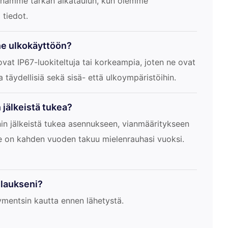
Annamme tarkan aikataulun, kun olemme
 tiedot.
ne ulkokäyttöön?
 ovat IP67-luokiteltuja tai korkeampia, joten ne ovat
ja täydellisiä sekä sisä- että ulkoympäristöihin.
 jälkeistä tukea?
in jälkeistä tukea asennukseen, vianmääritykseen
e on kahden vuoden takuu mielenrauhasi vuoksi.
ilaukseni?
ymentsin kautta ennen lähetystä.