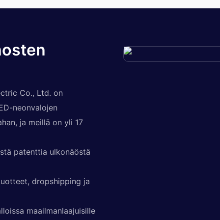
nosten
tric Co., Ltd. on
 LED-neonvalojen
an, ja meillä on yli 17
istä patenttia ulkonäöstä
uotteet, dropshipping ja
loissa maailmanlaajuisille