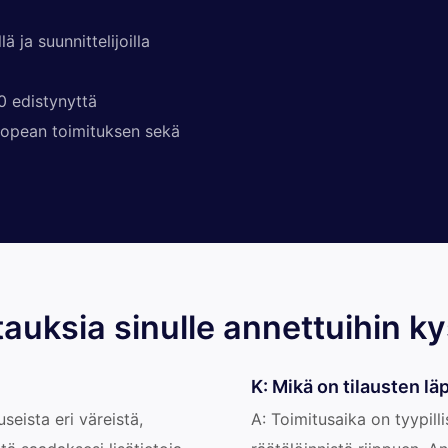
ä ja suunnittelijoilla
0 edistynyttä
 nopean toimituksen sekä
tauksia sinulle annettuihin k
K: Mikä on tilausten l
seista eri väreistä,
A: Toimitusaika on tyypill