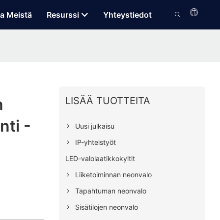
a Meistä
Resurssi
Yhteystiedot
LISÄÄ TUOTTEITA
n
ti -
Uusi julkaisu
IP-yhteistyöt
LED-valolaatikkokyltit
Liiketoiminnan neonvalo
Tapahtuman neonvalo
Sisätilojen neonvalo