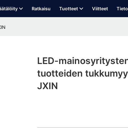
äätälöity
Ratkaisu
Tuotteet
Viitteet
Tieto
XIN
LED-mainosyrityste
tuotteiden tukkumyyn
JXIN