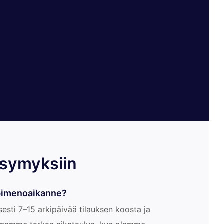
ysymyksiin
äpimenoaikanne?
isesti 7–15 arkipäivää tilauksen koosta ja