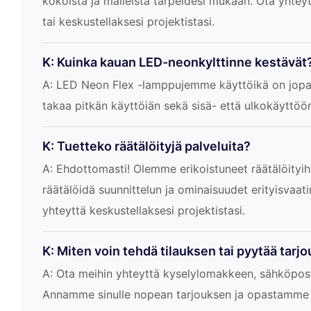
kokoista ja malleista tarpeidesi mukaan. Ota yhteyt
tai keskustellaksesi projektistasi.
K: Kuinka kauan LED-neonkylttinne kestävät
A: LED Neon Flex -lamppujemme käyttöikä on jopa
takaa pitkän käyttöiän sekä sisä- että ulkokäyttöö
K: Tuetteko räätälöityjä palveluita?
A: Ehdottomasti! Olemme erikoistuneet räätälöityih
räätälöidä suunnittelun ja ominaisuudet erityisvaa
yhteyttä keskustellaksesi projektistasi.
K: Miten voin tehdä tilauksen tai pyytää tarj
A: Ota meihin yhteyttä kyselylomakkeen, sähköposti
Annamme sinulle nopean tarjouksen ja opastamme 