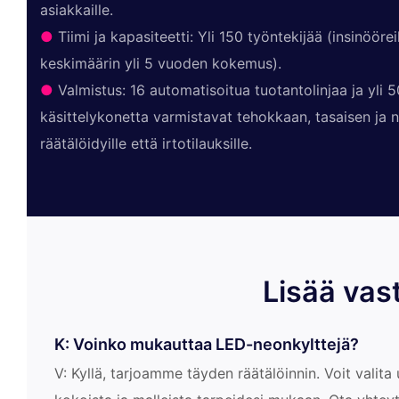
asiakkaille.
●
Tiimi ja kapasiteetti: Yli 150 työntekijää (insinööreill
keskimäärin yli 5 vuoden kokemus).
●
Valmistus: 16 automatisoitua tuotantolinjaa ja yli 5
käsittelykonetta varmistavat tehokkaan, tasaisen ja
räätälöidyille että irtotilauksille.
Lisää vas
K: Voinko mukauttaa LED-neonkylttejä?
V: Kyllä, tarjoamme täyden räätälöinnin. Voit valita u