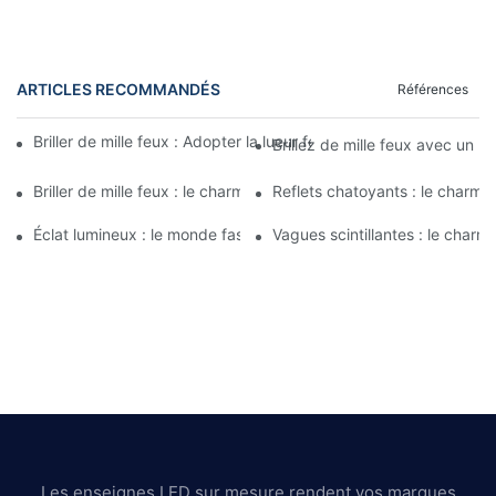
ARTICLES RECOMMANDÉS
Références
Briller de mille feux : Adopter la lueur festive des enseignes lu
Brillez de mille feux avec un mi
Briller de mille feux : le charme des enseignes lumineuses au néo
Reflets chatoyants : le charme
Éclat lumineux : le monde fascinant des miroirs infinis au néon
Vagues scintillantes : le charm
Les enseignes LED sur mesure rendent vos marques