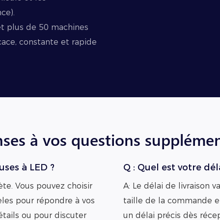
ce).
et plus de 50 machines
cace, constante et rapide
ses à vos questions supplémen
euses à LED ?
Q : Quel est votre dé
ète. Vous pouvez choisir
A: Le délai de livraison 
èles pour répondre à vos
taille de la commande e
tails ou pour discuter
un délai précis dès réc