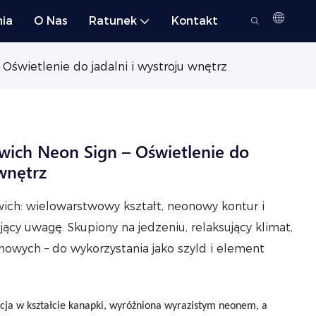
nia
O Nas
Ratunek
Kontakt
Oświetlenie do jadalni i wystroju wnętrz
wich Neon Sign – Oświetlenie do
 wnętrz
ch: wielowarstwowy kształt, neonowy kontur i
jący uwagę. Skupiony na jedzeniu, relaksujący klimat,
mowych – do wykorzystania jako szyld i element
a w kształcie kanapki, wyróżniona wyrazistym neonem, a