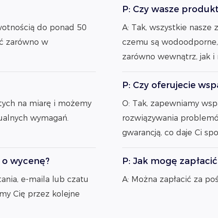
P: Czy wasze produkt
ywotnością do ponad 50
A: Tak, wszystkie nasze 
ść zarówno w
czemu są wodoodporne, p
zarówno wewnątrz, jak i
P: Czy oferujecie ws
ytych na miarę i możemy
O: Tak, zapewniamy wspa
dualnych wymagań.
rozwiązywania problemów
gwarancją, co daje Ci sp
ć o wycenę?
P: Jak mogę zapłaci
ania, e-maila lub czatu
A: Można zapłacić za po
my Cię przez kolejne