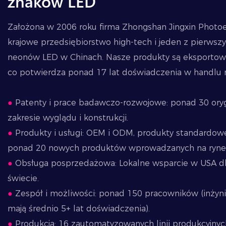
znaków LED
Założona w 2006 roku firma Zhongshan Jingxin Photoele
krajowe przedsiębiorstwo high-tech i jeden z pierws
neonów LED w Chinach. Nasze produkty są eksportow
co potwierdza ponad 17 lat doświadczenia w handl
●
Patenty i prace badawczo-rozwojowe: ponad 30 ory
zakresie wyglądu i konstrukcji.
●
Produkty i usługi: OEM i ODM, produkty standardowe
ponad 20 nowych produktów wprowadzanych na rynek
●
Obsługa posprzedażowa: Lokalne wsparcie w USA dl
świecie.
●
Zespół i możliwości: ponad 150 pracowników (inżynie
mają średnio 5+ lat doświadczenia).
●
Produkcja: 16 zautomatyzowanych linii produkcyjnyc