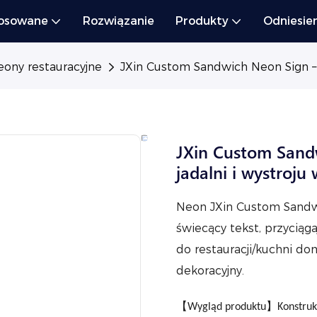
osowane
Rozwiązanie
Produkty
Odniesie
ony restauracyjne
JXin Custom Sandwich Neon Sign – 
JXin Custom Sand
jadalni i wystroju
Neon JXin Custom Sandwi
świecący tekst, przyciąga
do restauracji/kuchni do
dekoracyjny.
【Wygląd produktu】Konstrukcj