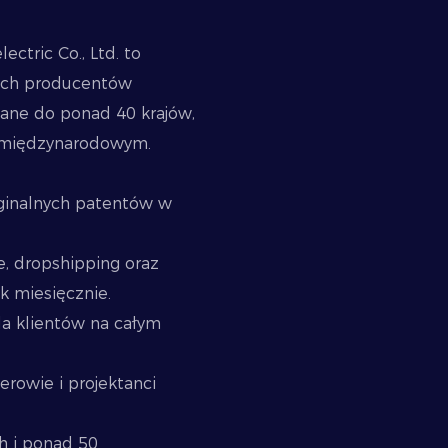
ctric Co., Ltd. to
zych producentów
ane do ponad 40 krajów,
u międzynarodowym.
ginalnych patentów w
, dropshipping oraz
 miesięcznie.
a klientów na całym
rowie i projektanci
h i ponad 50