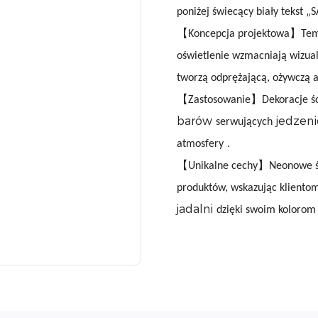
poniżej świecący biały tekst
【Koncepcja projektowa】Tema
oświetlenie wzmacniają wizual
tworzą odprężającą, ożywczą 
【Zastosowanie】Dekoracje ści
barów
jedzen
serwujących
atmosfery
.
【Unikalne cechy】Neonowe świa
produktów, wskazując klientom
jadalni
dzięki swoim kolorom 