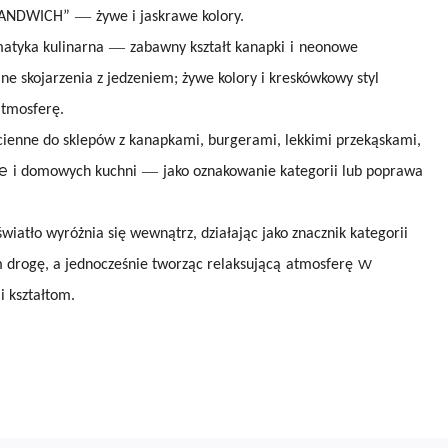
—
 „SANDWICH”
żywe i jaskrawe kolory.
—
tyka kulinarna
zabawny kształt kanapki
i
neonowe
ne skojarzenia z jedzeniem; żywe kolory i kreskówkowy styl
atmosferę.
enne do sklepów z kanapkami, burgerami, lekkimi przekąskami,
ie
—
i domowych kuchni
jako oznakowanie kategorii lub poprawa
tło wyróżnia się wewnątrz, działając jako znacznik kategorii
w
 drogę, a jednocześnie tworząc relaksującą
atmosferę
i kształtom.