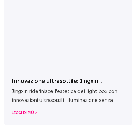
Innovazione ultrasottile: Jingxin
ridefinisce l'estetica della scatola
Jingxin ridefinisce l'estetica dei light box con
luminosa
innovazioni ultrasottili: illuminazione senza
ombre, luce uniforme su entrambi i lati,
LEGGI DI PIÙ >
migliore dissipazione del calore,
impermeabilità IP65. Elegante, funzionale e