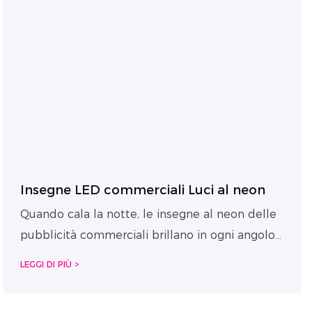
Insegne LED commerciali Luci al neon
Quando cala la notte, le insegne al neon delle
pubblicità commerciali brillano in ogni angolo
della città, aggiungendo un tocco di colore alle
LEGGI DI PIÙ >
nostre vite. Queste luci al neon non servono
solo per decorare, ma anche per attirare