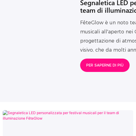
Segnaletica LED per
team di illuminaz
FêteGlow è un noto tea
musicali all'aperto nei
progettazione di atmos
visivo, che da molti an
scala, feste di marca e 
PER SAPERNE DI PIÙ