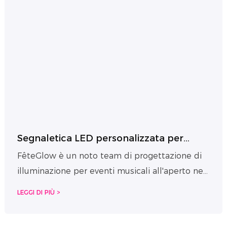
Segnaletica LED personalizzata per
festival musicali per il team di
FêteGlow è un noto team di progettazione di
illuminazione FêteGlow
illuminazione per eventi musicali all'aperto nei
Caraibi e nel Nord America, noto per la sua
LEGGI DI PIÙ >
progettazione di atmosfere sceniche ad alta
energia e di forte impatto visivo, che da molti