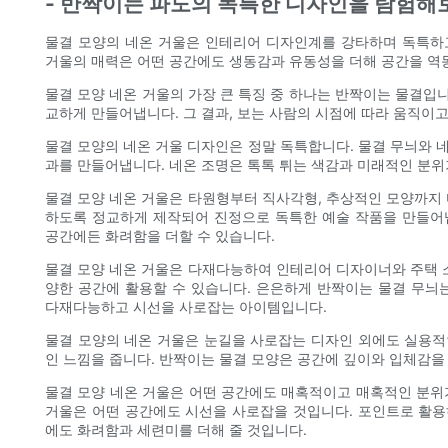
- 반짝이는 파도의 독특한 디자인을 탐험해
물결 모양의 네온 거울은 인테리어 디자인계를 강타하며 독특하
거울의 매력은 어떤 공간에도 생동감과 유동성을 더해 공간을 역
물결 모양 네온 거울의 가장 큰 특징 중 하나는 반짝이는 물결입니
교하게 만들어냅니다. 그 결과, 보는 사람의 시점에 따라 움직이
물결 모양의 네온 거울 디자인은 정말 독특합니다. 물결 무늬와 
과를 만들어냅니다. 네온 조명은 톡톡 튀는 색감과 미래적인 분위
물결 모양 네온 거울은 타원형부터 직사각형, 추상적인 모양까지 
하도록 정교하게 제작되어 진정으로 독특한 예술 작품을 만들어냅
공간에든 화려함을 더할 수 있습니다.
물결 모양 네온 거울은 다재다능하여 인테리어 디자이너와 주택 소
양한 공간에 활용할 수 있습니다. 은은하게 반짝이는 물결 무늬
다재다능하고 시선을 사로잡는 아이템입니다.
물결 모양의 네온 거울은 눈길을 사로잡는 디자인 외에도 실용적인
인 느낌을 줍니다. 반짝이는 물결 모양은 공간에 깊이와 입체감을
물결 모양 네온 거울은 어떤 공간에도 매혹적이고 매혹적인 분위
거울은 어떤 공간에도 시선을 사로잡을 것입니다. 포인트로 활용하
에도 화려함과 세련미를 더해 줄 것입니다.