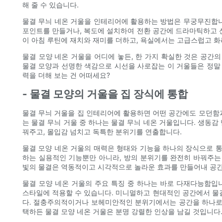
해 줄 수 있습니다.
물결 무늬 네온 거울을 인테리어에 활용하는 방법은 무궁무진합니
포인트를 만들거나, 복도에 설치하여 전환 공간에 드라마틱하고 신
이 아침 루틴에 재치와 재미를 더하고, 욕실에서는 고급스럽고 화
물결 모양 네온 거울을 어디에 놓든, 한 가지 확실한 것은 공간
물결 모양과 선명한 색감으로 시선을 사로잡는 이 거울들은 정말 
력을 더해 보는 건 어떠세요?
- 물결 모양의 거울을 집 장식에 통합
물결 무늬 거울을 집 인테리어에 활용하면 어떤 공간에도 모던함과 
는 물결 무늬 거울 중 하나는 물결 무늬 네온 거울입니다. 생동감
꿔주고, 몰입감 넘치고 독특한 분위기를 연출합니다.
물결 모양 네온 거울의 매력은 형태와 기능을 하나의 장식으로 통
하는 실용적인 기능뿐만 아니라, 방의 분위기를 완전히 바꿔주는
빛의 물결은 역동적이고 시각적으로 놀라운 효과를 만들어내 공간
물결 모양 네온 거울의 주요 특징 중 하나는 바로 다재다능함입
스타일에 적용할 수 있습니다. 미니멀하고 현대적인 공간에서 물결
다. 절충주의적이거나 보헤미안적인 분위기에서는 공간을 하나로 
택하든 물결 모양 네온 거울은 분명 강렬한 인상을 남길 것입니다