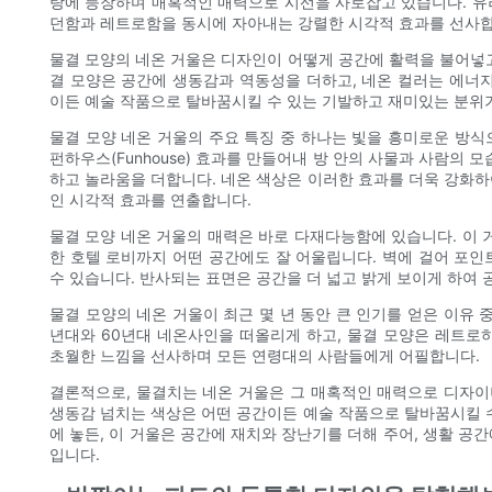
랑에 등장하며 매혹적인 매력으로 시선을 사로잡고 있습니다. 유
던함과 레트로함을 동시에 자아내는 강렬한 시각적 효과를 선사합
물결 모양의 네온 거울은 디자인이 어떻게 공간에 활력을 불어넣고
결 모양은 공간에 생동감과 역동성을 더하고, 네온 컬러는 에너지
이든 예술 작품으로 탈바꿈시킬 수 있는 기발하고 재미있는 분위
물결 모양 네온 거울의 주요 특징 중 하나는 빛을 흥미로운 방식
펀하우스(Funhouse) 효과를 만들어내 방 안의 사물과 사람의 
하고 놀라움을 더합니다. 네온 색상은 이러한 효과를 더욱 강화하
인 시각적 효과를 연출합니다.
물결 모양 네온 거울의 매력은 바로 다재다능함에 있습니다. 이 
한 호텔 로비까지 어떤 공간에도 잘 어울립니다. 벽에 걸어 포인
수 있습니다. 반사되는 표면은 공간을 더 넓고 밝게 보이게 하여
물결 모양의 네온 거울이 최근 몇 년 동안 큰 인기를 얻은 이유 
년대와 60년대 네온사인을 떠올리게 하고, 물결 모양은 레트로
초월한 느낌을 선사하며 모든 연령대의 사람들에게 어필합니다.
결론적으로, 물결치는 네온 거울은 그 매혹적인 매력으로 디자이
생동감 넘치는 색상은 어떤 공간이든 예술 작품으로 탈바꿈시킬 수
에 놓든, 이 거울은 공간에 재치와 장난기를 더해 주어, 생활 공
입니다.