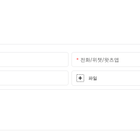
전화/위챗/왓츠앱
파일