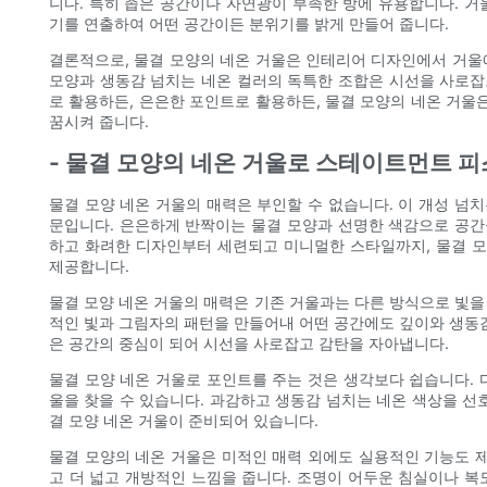
니다. 특히 좁은 공간이나 자연광이 부족한 방에 유용합니다. 거
기를 연출하여 어떤 공간이든 분위기를 밝게 만들어 줍니다.
결론적으로, 물결 모양의 네온 거울은 인테리어 디자인에서 거울
모양과 생동감 넘치는 네온 컬러의 독특한 조합은 시선을 사로잡
로 활용하든, 은은한 포인트로 활용하든, 물결 모양의 네온 거
꿈시켜 줍니다.
- 물결 모양의 네온 거울로 스테이트먼트 피
물결 모양 네온 거울의 매력은 부인할 수 없습니다. 이 개성 넘
문입니다. 은은하게 반짝이는 물결 모양과 선명한 색감으로 공간
하고 화려한 디자인부터 세련되고 미니멀한 스타일까지, 물결 모
제공합니다.
물결 모양 네온 거울의 매력은 기존 거울과는 다른 방식으로 빛을
적인 빛과 그림자의 패턴을 만들어내 어떤 공간에도 깊이와 생동감을
은 공간의 중심이 되어 시선을 사로잡고 감탄을 자아냅니다.
물결 모양 네온 거울로 포인트를 주는 것은 생각보다 쉽습니다. 
울을 찾을 수 있습니다. 과감하고 생동감 넘치는 네온 색상을 선
결 모양 네온 거울이 준비되어 있습니다.
물결 모양의 네온 거울은 미적인 매력 외에도 실용적인 기능도 제
고 더 넓고 개방적인 느낌을 줍니다. 조명이 어두운 침실이나 복