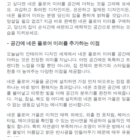
고 싶다면 네온 플로어 미러를 공간에 더하는 것을 고려해 보세
요. 과감하고 화려한 디자인이든, 은은하고 절제된 디자인이든,
네온 플로어 미러는 분명 당신의 집을 환하게 밝혀줄 것입니다.
망설일 필요 없죠? 지금 바로 완벽한 네온 플로어 미러를 구매하
고, 당신의 집이 순식간에 세련되고 매력적인 공간으로 변하는 모
습을 지켜보세요.
- 공간에 네온 플로어 미러를 추가하는 이점
오늘날의 인테리어 디자인 세계에서 네온 플로어 미러를 공간에
더하는 것은 진정한 의미를 지닙니다. 어떤 공간에든 독특하고 트
렌디한 느낌을 더할 뿐만 아니라, 집 전체의 분위기와 스타일을
한층 더 높여주는 다양한 이점을 제공합니다.
네온 플로어 거울을 공간에 설치하면 가장 먼저 떠오르는 장점 중
하나는 바로 방이 환해지는 효과입니다. 네온 조명은 공간에 생기
를 불어넣고 따뜻한 빛을 더해 공간의 분위기를 완전히 바꿔줍니
다. 거실, 침실, 복도 등 어디에 설치하든 네온 플로어 거울은 잊을
수 없는 생동감 넘치는 에너지를 선사합니다.
네온 플로어 거울은 미적인 매력 외에도, 외출 전 옷차림, 헤어스
타일, 메이크업을 확인할 수 있는 반사면을 제공하여 실용적인 역
할도 합니다. 특히 자연광이 부족하거나 조명이 어두운 방에서 네
온 불빛이 아름답고 밝은 반사광을 만들어주기 때문에 매우 유용