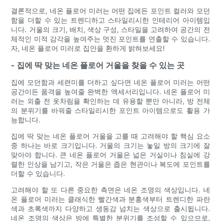
결론적으로, 네온 플로어 미러는 어떤 집에든 포인트 컬러와 모던
함을 더할 수 있는 트렌디하고 스타일리시한 인테리어 아이템입
니다. 거울의 크기, 배치, 색상 구성, 스타일을 고려하여 공간의 전
체적인 미적 감각을 높여주는 멋진 포인트를 연출할 수 있습니다.
자, 네온 플로어 미러로 집안을 환하게 밝혀보세요!
- 집에 딱 맞는 네온 플로어 거울을 찾을 수 있는 곳
집에 모던함과 세련미를 더하고 싶다면 네온 플로어 미러는 어떤
공간이든 품격을 높여줄 완벽한 액세서리입니다. 네온 플로어 미
러는 외출 전 옷차림을 확인하는 데 유용할 뿐만 아니라, 방 전체
의 분위기를 바꿔줄 스타일리시한 포인트 아이템으로도 활용 가
능합니다.
집에 딱 맞는 네온 플로어 거울을 고를 때 고려해야 할 핵심 요소
중 하나는 바로 크기입니다. 거울의 크기는 놓일 방의 크기에 잘
맞아야 합니다. 큰 네온 플로어 거울은 넓은 거실이나 침실에 강
렬한 인상을 남기고, 작은 거울은 좁은 현관이나 복도에 포인트를
더할 수 있습니다.
고려해야 할 또 다른 중요한 측면은 네온 조명의 색상입니다. 네
온 플로어 미러는 클래식한 빨간색과 분홍색부터 트렌디한 파란
색과 초록색까지 다양하고 생동감 넘치는 색상으로 출시됩니다.
네온 조명의 색상은 방에 특별한 분위기를 조성할 수 있으므로,