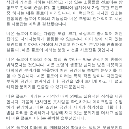
색감과 개성을 더하는 대담하고 개성 있는 소품들을 선보이는 방
향으로 진화해 왔습니다. 홈 인테리어 업계에서 가장 핫한 트렌드
중 하나는 네온 플로어 미러입니다. 이 혁신적인 디자인 요소는
전통적인 플로어 미러의 기능성과 네온 조명의 현대적이고 시선
을 사로잡는 매력을 결합했습니다.
네온 플로어 미러는 다양한 모양, 크기, 색상으로 출시되어 어떤
집에도 다재다능하게 활용할 수 있습니다. 아이 방에 재치 있는
포인트를 더하거나 거실에 세련되고 현대적인 분위기를 연출하고
싶을 때, 네온 플로어 미러는 분명 시선을 사로잡을 것입니다.
네온 플로어 미러의 주요 특징 중 하나는 방을 순식간에 환하게
밝혀준다는 것입니다. 네온 조명의 생동감 넘치는 빛은 따뜻하고
매력적인 분위기를 연출하여 어떤 공간에도 특별한 분위기를 더
할 수 있습니다. 네온 플로어 미러는 특히 작은 방이나 자연광이
부족한 공간에 효과적입니다. 공간을 넓어 보이게 하고 더 넓고
쾌적한 분위기를 연출할 수 있기 때문입니다.
네온 플로어 미러는 시각적인 매력 외에도 실용적인 장점을 제공
합니다. 거울의 반사면은 옷차림을 확인하거나 메이크업을 수정
하기 편리하고, 네온 조명은 공간에 재미와 창의성을 더합니다.
밤샘 파티를 준비하거나 일상에 재치 있는 분위기를 더하고 싶을
때 네온 플로어 미러는 완벽한 솔루션입니다.
네온 플로어 미러를 집 인테리어에 활용하는 방법은 무궁무진합