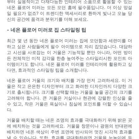
부터 실용적이고 다재다능한 인테리어 소품으로 활용할 수 있는
네온 플로어 미러는 모든 모던 홈에 필수품입니다. 더 이상 망설
일 필요가 없죠? 이 트렌디한 액세서리로 환하게 빛나고 오늘 당
신의 공간에 품격과 분위기를 더해 보세요.
- 네온 플로어 미러로 집 스타일링 팁
최근 몇 년 동안 네온 플로어 미러는 집에 모던함과 세련미를 더
하고 싶은 사람들에게 필수 아이템으로 자리 잡았습니다. 대담하
고 시선을 사로잡는 이 거울은 기능적일 뿐만 아니라, 어떤 방이
든 전체적인 미적 감각을 한층 높여주는 스타일리시한 포인트 아
이템이기도 합니다. 네온 플로어 미러를 인테리어에 활용하고 싶
다면, 효과적인 스타일링 팁을 소개합니다.
네온 플로어 거울의 크기와 배치를 가장 먼저 고려하세요. 이 거
울은 작고 은은한 디자인부터 크고 화려한 디자인까지 다양한 크
기로 출시됩니다. 크기를 선택할 때는 거울을 놓을 공간의 크기를
고려해야 합니다. 큰 거울은 거실이나 현관에 강렬한 인상을 줄
수 있고, 작은 거울은 욕실이나 침실에 포인트를 더할 수 있습니
다.
거울을 배치할 때는 네온 조명의 효과를 극대화하기 위해 밝은 곳
에 배치하는 것을 고려하세요. 거울을 창문이나 광원의 반대편에
배치하면 네온 색상이 주변 표면에 반사되어 멋진 시각적 효과를
낼 수 있습니다. 또한, 효과를 극대화하려면 거울을 눈높이에 두