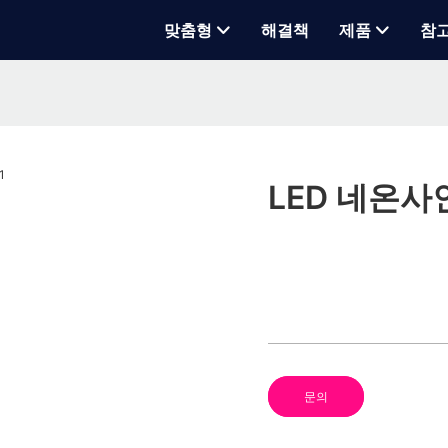
맞춤형
해결책
제품
참
LED 네온사인
문의