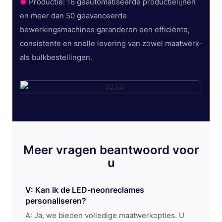
●
Productie: 16 geautomatiseerde productielijnen
en meer dan 50 geavanceerde
bewerkingsmachines garanderen een efficiënte,
consistente en snelle levering van zowel maatwerk-
als bulkbestellingen.
Meer vragen beantwoord voor
u
V: Kan ik de LED-neonreclames
personaliseren?
A: Ja, we bieden volledige maatwerkopties. U