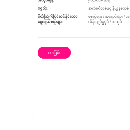
အလုပ်ချိန်:
၅၀,၀၀၀+ နာရီ
ပစ္စည်း:
အက်ခရီလစ်နှင့် နီယွန်စတစ်
စိတ်ကြိုက်ပြင်ဆင်နိုင်သော
ဖောင့်များ / အရောင်များ / 
ရွေးချယ်စရာများ:
ထိန်းချုပ်မှုမုဒ် / အထုပ်
မေးခြင်း