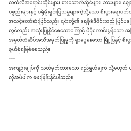
လက်လီအရောင်းဆိုင်များ၊ စားသောက်ဆိုင်များ၊ ဘားများ၊ ဈေ
ပစ္စည်းများနှင့် ပရိုမိုးရှင်းပြသမှုများကဲ့သို့သော စီးပွားရေးပ
အသင့်တော်ဆုံးဖြစ်သည်။ ၎င်းတို့၏ ရေစိုခံဒီဇိုင်းသည် ပြင်ပကြေ
တွင်လည်း အသုံးပြုနိုင်စေသောကြောင့် ပိုမိုကောင်းမွန်သော အမ
အမှတ်တံဆိပ်အသိအမှတ်ပြုမှုကို ရှာဖွေနေသော မြို့ပြနှင့် စီးပ
စွယ်စုံရဖြစ်စေသည်။
---
အကျဉ်းချုပ်ကို သတ်မှတ်ထားသော ရည်ရွယ်ချက် သို့မဟုတ် ပ
လိုအပ်ပါက မေးမြန်းနိုင်ပါသည်။