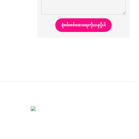
စုံစမ်းစစ်ဆေးရေးကိုယခုပို့ပါ