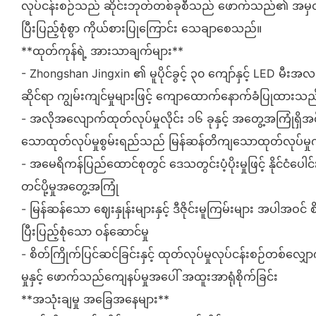
လုပ်ငန်းစဉ်သည် ဆိုင်းဘုတ်တစ်ခုစီသည် ဖောက်သည်၏ အမ
ပြီးပြည့်စုံစွာ ကိုယ်စားပြုကြောင်း သေချာစေသည်။
**ထုတ်ကုန်ရဲ့ အားသာချက်များ**
- Zhongshan Jingxin ၏ မူပိုင်ခွင့် ၃၀ ကျော်နှင့် LED မီးအလ
ဆိုင်ရာ ကျွမ်းကျင်မှုများဖြင့် ကျောထောက်နောက်ခံပြုထားသည
- အလိုအလျောက်ထုတ်လုပ်မှုလိုင်း ၁၆ ခုနှင့် အတွေ့အကြုံရှိအင
သောထုတ်လုပ်မှုစွမ်းရည်သည် မြန်ဆန်တိကျသောထုတ်လုပ်မှ
- အမေရိကန်ပြည်ထောင်စုတွင် ဒေသတွင်းပံ့ပိုးမှုဖြင့် နိုင်ငံပေါ
တင်ပို့မှုအတွေ့အကြုံ
- မြန်ဆန်သော ဈေးနှုန်းများနှင့် ဒီဇိုင်းမူကြမ်းများ အပါအဝင် 
ပြီးပြည့်စုံသော ဝန်ဆောင်မှု
- စိတ်ကြိုက်ပြင်ဆင်ခြင်းနှင့် ထုတ်လုပ်မှုလုပ်ငန်းစဉ်တစ်လျ
မှုနှင့် ဖောက်သည်ကျေနပ်မှုအပေါ် အထူးအာရုံစိုက်ခြင်း
**အသုံးချမှု အခြေအနေများ**