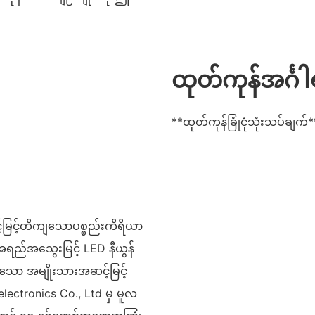
ထုတ်ကုန်အင်္ဂါ
**ထုတ်ကုန်ခြုံငုံသုံးသပ်ချက်*
့်မြင့်တိကျသောပစ္စည်းကိရိယာ
အရည်အသွေးမြင့် LED နီယွန်
့သော အမျိုးသားအဆင့်မြင့်
ectronics Co., Ltd မှ မူလ