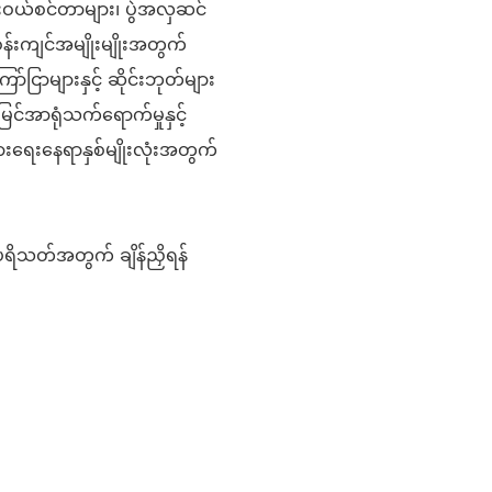
းဝယ်စင်တာများ၊ ပွဲအလှဆင်
တ်ဝန်းကျင်အမျိုးမျိုးအတွက်
ာ်ငြာများနှင့် ဆိုင်းဘုတ်များ
ြင်အာရုံသက်ရောက်မှုနှင့်
ွားရေးနေရာနှစ်မျိုးလုံးအတွက်
ရိသတ်အတွက် ချိန်ညှိရန်