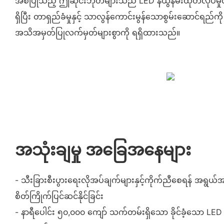
အစပြုသည့် ဤဆိုင်းဘုတ်များသည် LED နီယွန်မီးထုတ်လုပ်မှုတ
ရှိပြီး တာရှည်ခံမှုနှင့် သာလွန်ကောင်းမွန်သောစွမ်းဆောင်ရည်
အသိအမှတ်ပြုလက်မှတ်များစွာကို ရရှိထားသည်။
အသုံးချမှု အခြေအနေများ
- သီးခြားစီးပွားရေးလိုအပ်ချက်များနှင့်ကိုက်ညီစေရန် အရွယ်အစား
စိတ်ကြိုက်ပြင်ဆင်နိုင်ခြင်း
- နာရီပေါင်း ၅၀,၀၀၀ ကျော် သက်တမ်းရှိသော ခိုင်ခံ့သော LED N