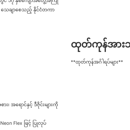
ွင် ၁၇ နှစ်ကျော်အတွေ့အကြုံ
ကို သေချာစေသည့် နိုင်ငံတကာ
ထုတ်ကုန်အား
**ထုတ်ကုန်အင်္ဂါရပ်များ**
၊ အရောင်နှင့် ဒီဇိုင်းများကို
eon Flex ဖြင့် ပြုလုပ်