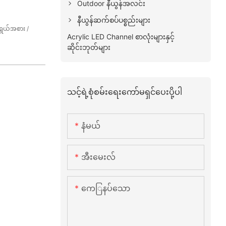
Outdoor နီယွန်အလင်း
နီယွန်ဆက်စပ်ပစ္စည်းများ
အရွယ်အစား /
Acrylic LED Channel စာလုံးများနှင့်
ဆိုင်းဘုတ်များ
သင့်ရဲ့စုံစမ်းရေးကော်မရှင်ပေးပို့ပါ
နံမယ်
အီးမေးလ်
ကေြနပ်သော