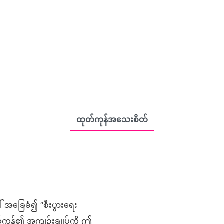
ထုတ်ကုန်အသေးစိတ်
ခြေခံ၍ “စီးပွားရေး
တ်ကုန်၏ အကျဉ်းချုပ်ကို ဤ