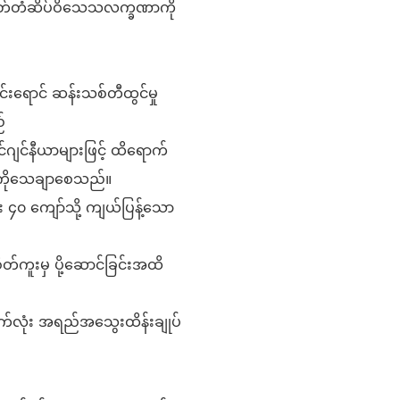
ှတ်တံဆိပ်ဝိသေသလက္ခဏာကို
င်းရောင် ဆန်းသစ်တီထွင်မှု
်
်ဂျင်နီယာများဖြင့် ထိရောက်
ုကိုသေချာစေသည်။
င်း ၄၀ ကျော်သို့ ကျယ်ပြန့်သော
စိတ်ကူးမှ ပို့ဆောင်ခြင်းအထိ
ှောက်လုံး အရည်အသွေးထိန်းချုပ်