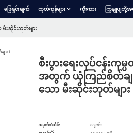
ဖြေရှင်းချက်
ထုတ်ကုန်များ
ကိုးကား
ကြှနျုပျတို့အ
မီးဆိုင်းဘုတ်များ
စီးပွားရေးလုပ်ငန်းကုမ္ပ
အတွက် ယုံကြည်စိတ်ခ
သော မီးဆိုင်းဘုတ်များ
အမှတ်တံဆိပ်:
ဂျေဇင်း