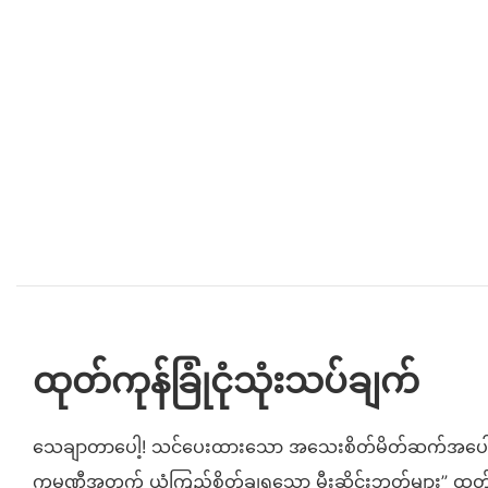
ထုတ်ကုန်ခြုံငုံသုံးသပ်ချက်
သေချာတာပေါ့! သင်ပေးထားသော အသေးစိတ်မိတ်ဆက်အပေါ် အ
ကုမ္ပဏီအတွက် ယုံကြည်စိတ်ချရသော မီးဆိုင်းဘုတ်များ” ထု