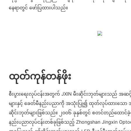
နေရာတွင် ဖော်ပြထားပါသည်။
ထုတ်ကုန်တန်ဖိုး
စီးပွားရေးလုပ်ငန်းအတွက် JXIN မီးဆိုင်းဘုတ်များသည် အဆင
များနှင့် ခေတ်မီနည်းပညာကို အသုံးပြု၍ ထုတ်လုပ်ထားသော 
ဆိုင်းဘုတ်များဖြစ်သည်။ ၂၀၀၆ ခုနှစ်တွင် စတင်တည်ထောင်ခဲ
နည်းပညာလုပ်ငန်းတစ်ခုဖြစ်သည့် Zhongshan Jingxin Optoel