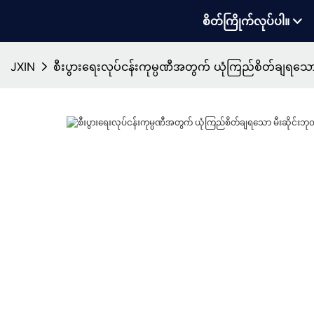
စိတ်ကြိုက်လုပ်ပါ။
JXIN
စီးပွားရေးလုပ်ငန်းကုမ္ပဏီအတွက် ယုံကြည်စိတ်ချရသော 