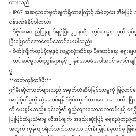
ထားသည်
- IP67 အဆင့်သတ်မှတ်ချက်ရှိတာကြောင့် အိမ်တွင်း၊ အိမ်ပြင် အသ
ဖုန်ဒဏ်ခံနိုင်ပါတယ်။
- ဒီဇိုင်းအတည်ပြုချက်ရရှိပြီး ၇၂ နာရီအတွင်း နမူနာထုတ်လုပ်မှု
ပြီးမြောက်အောင်လုပ်ဆောင်ပေးပါသည်။
- စိတ်ကြိုက်ထုပ်ပိုးမှုနှင့် ကမ္ဘာလုံးဆိုင်ရာ ပို့ဆောင်ရေး ရွေး
- တပ်ဆင်မှုလမ်းညွှန်များနှင့် ၂ နှစ်အာမခံအပါအဝင် ရောင်းချပြ
မှု
**ထုတ်ကုန်တန်ဖိုး**
ဤမီးဆိုင်းဘုတ်များသည် အမှတ်တံဆိပ်မြင်သာမှုကို မြှင့်တင
အာရုံစိုက်မှုကို ဆွဲဆောင်ရန် ဒီဇိုင်းထုတ်ထားသော တောက်ပပ
ကို ပေးစွမ်းသည်။ ၎င်းတို့၏ ရှည်လျားသောသက်တမ်းနှင့် ရေစို
ပြုပြင်ထိန်းသိမ်းမှု လိုအပ်ချက် အနည်းဆုံးဖြင့် ရေရှည်တည်တံ
အတွက် ကုန်ကျစရိတ်သက်သာသော ရင်းနှီးမြှုပ်နှံမှုတစ်ခု ဖြစ်