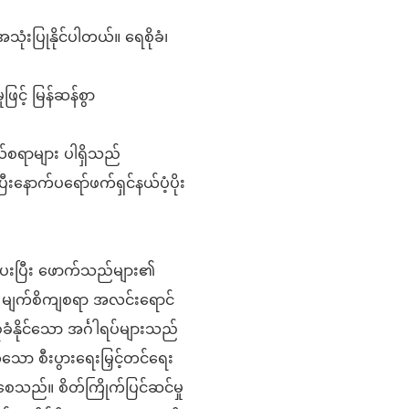
ုံးပြုနိုင်ပါတယ်။ ရေစိုခံ၊
ဖြင့် မြန်ဆန်စွာ
ချယ်စရာများ ပါရှိသည်
ီးနောက်ပရော်ဖက်ရှင်နယ်ပံ့ပိုး
်ပေးပြီး ဖောက်သည်များ၏
ြီး မျက်စိကျစရာ အလင်းရောင်
ခံနိုင်သော အင်္ဂါရပ်များသည်
့သော စီးပွားရေးမြှင့်တင်ရေး
စေသည်။ စိတ်ကြိုက်ပြင်ဆင်မှု