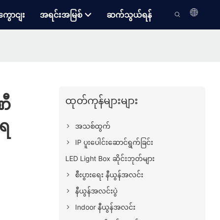
ကွောငျး
အရင်းအမြစ်
ဆက်သွယ်ရန်
ထုတ်ကုန်များများ
ဏီ
ျရ
အသစ်ထွက်
IP ပူးပေါင်းဆောင်ရွက်ခြင်း
LED Light Box ဆိုင်းဘုတ်များ
စီးပွားရေး နီယွန်အလင်း
နီယွန်အလင်းပွဲ
Indoor နီယွန်အလင်း