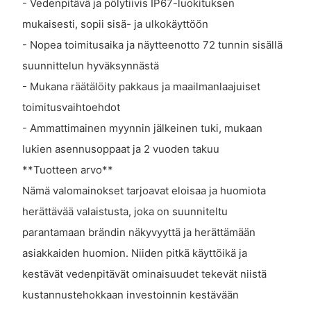
- Vedenpitävä ja pölytiivis IP67-luokituksen
mukaisesti, sopii sisä- ja ulkokäyttöön
- Nopea toimitusaika ja näytteenotto 72 tunnin sisällä
suunnittelun hyväksynnästä
- Mukana räätälöity pakkaus ja maailmanlaajuiset
toimitusvaihtoehdot
- Ammattimainen myynnin jälkeinen tuki, mukaan
lukien asennusoppaat ja 2 vuoden takuu
**Tuotteen arvo**
Nämä valomainokset tarjoavat eloisaa ja huomiota
herättävää valaistusta, joka on suunniteltu
parantamaan brändin näkyvyyttä ja herättämään
asiakkaiden huomion. Niiden pitkä käyttöikä ja
kestävät vedenpitävät ominaisuudet tekevät niistä
kustannustehokkaan investoinnin kestävään