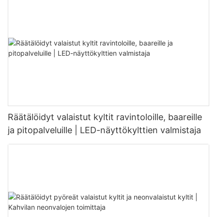
Räätälöidyt valaistut kyltit ravintoloille, baareille
ja pitopalveluille | LED-näyttökylttien valmistaja