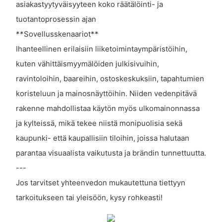
asiakastyytyväisyyteen koko räätälöinti- ja
tuotantoprosessin ajan
**Sovellusskenaariot**
Ihanteellinen erilaisiin liiketoimintaympäristöihin,
kuten vähittäismyymälöiden julkisivuihin,
ravintoloihin, baareihin, ostoskeskuksiin, tapahtumien
koristeluun ja mainosnäyttöihin. Niiden vedenpitävä
rakenne mahdollistaa käytön myös ulkomainonnassa
ja kylteissä, mikä tekee niistä monipuolisia sekä
kaupunki- että kaupallisiin tiloihin, joissa halutaan
parantaa visuaalista vaikutusta ja brändin tunnettuutta.
---
Jos tarvitset yhteenvedon mukautettuna tiettyyn
tarkoitukseen tai yleisöön, kysy rohkeasti!