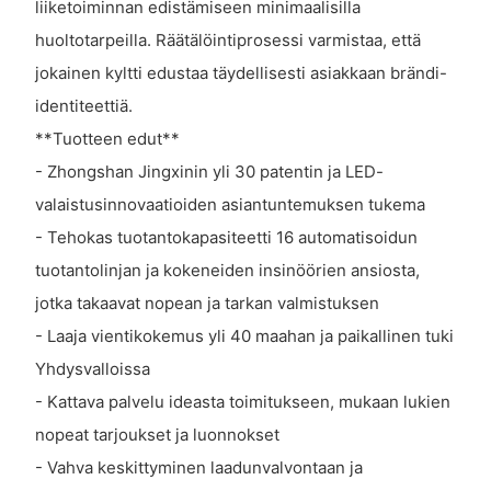
liiketoiminnan edistämiseen minimaalisilla
huoltotarpeilla. Räätälöintiprosessi varmistaa, että
jokainen kyltti edustaa täydellisesti asiakkaan brändi-
identiteettiä.
**Tuotteen edut**
- Zhongshan Jingxinin yli 30 patentin ja LED-
valaistusinnovaatioiden asiantuntemuksen tukema
- Tehokas tuotantokapasiteetti 16 automatisoidun
tuotantolinjan ja kokeneiden insinöörien ansiosta,
jotka takaavat nopean ja tarkan valmistuksen
- Laaja vientikokemus yli 40 maahan ja paikallinen tuki
Yhdysvalloissa
- Kattava palvelu ideasta toimitukseen, mukaan lukien
nopeat tarjoukset ja luonnokset
- Vahva keskittyminen laadunvalvontaan ja