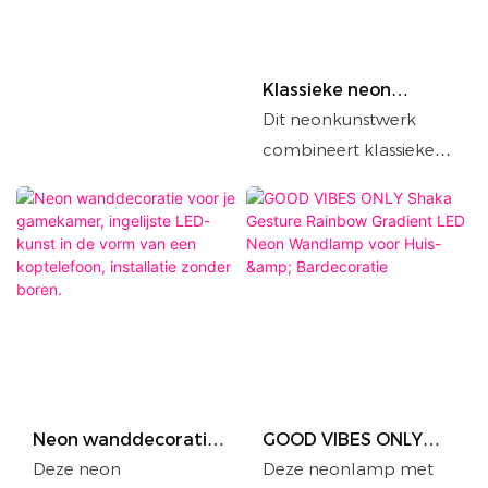
Klassieke neon
muurschildering, op
Dit neonkunstwerk
maat ingelijste
combineert klassieke
neonverlichting voor
kunst met trendy
slaapkamer,
gamekamer, bar of
neonaccenten. Ingelijst
café.
in zwart, dient het
zowel als decoratie als
sfeerverlichting. Dankzij
de plug-and-play-
functionaliteit is het
eenvoudig te
installeren en geschikt
Neon wanddecoratie
GOOD VIBES ONLY
voor slaapkamers,
voor je gamekamer,
Shaka Gesture
Deze neon
Deze neonlamp met
gamekamers en cafés.
ingelijste LED-kunst in
Rainbow Gradient