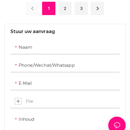
detailhandel,
neonlicht creëert een
item!
1
2
3
aanpasbare
ontspannen sfeer. Het
tekst-/merkelementen,
is een mooie
3D-uitstraling en LED-
wanddecoratie,
Stuur uw aanvraag
verlichting, zeer sterke
verzacht de ruimte en
en duurzame
past perfect in
Naam
materialen, geschikt
slaapkamers en
voor alle
woonkamers, waar het
Phone/Wechat/Whatsapp
detailhandelscenario's.
moeiteloos warme
hoekjes opfleurt.
E-Mail
File
Inhoud