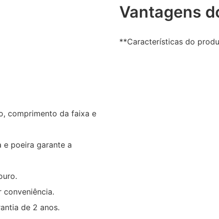
Vantagens d
**Características do prod
o, comprimento da faixa e
a e poeira garante a
ouro.
r conveniência.
rantia de 2 anos.