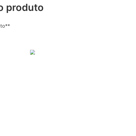
o produto
uto**