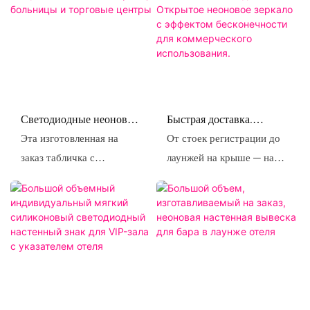
Светодиодные неоновые
Быстрая доставка.
вывески на заказ |
Стильная акриловая
Эта изготовленная на
От стоек регистрации до
Общественные зоны:
задняя панель с синей
заказ табличка с
лаунжей на крыше — наши
офисы, больницы и
подсветкой. Открытое
двухцветными символами
неоновые вывески OPEN
торговые центры
неоновое зеркало с
эффектом бесконечности
«Курение и использование
коммерческого класса
для коммерческого
телефонов запрещены» —
помогают отелям
использования.
визуальными символами,
произвести неизгладимое
которые четко передают
первое впечатление.
предупреждения и
Благодаря
одновременно служат
водонепроницаемости