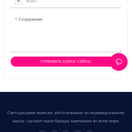
Файл
длительного
изысканность
использования в сфере
пространства, вписываясь
Содержание
гостеприимства.
в любой интерьер.
ОТПРАВИТЬ ЗАПРОС СЕЙЧАС
Светодиодные вывески, изготовленные по индивидуальному
заказу, сделают ваши бренды заметными во всем мире.