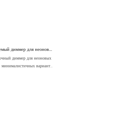
емый диммер для неоновой
и | Точная регулировка
очный диммер для неоновых
светодиодных неоновых
2 минималистичных варианта
тянутой белой лепестковой и
бело-голубой лепестковой
троенные кнопки, USB-
остота использования.
ка яркости, переключение
подключение и использование