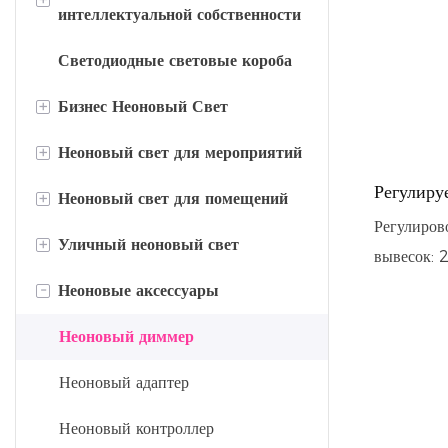
интеллектуальной собственности
Светодиодные световые короба
Санрио
+
Бизнес Неоновый Свет
Дисней
+
Неоновый свет для мероприятий
Неоновая вывеска для розничной
торговли
Регулиру
+
Неоновый свет для помещений
Неоновые вывески для
подсветк
Регулиров
Медицинская неоновая вывеска
вечеринок
яркости 
+
Уличный неоновый свет
Неоновое зеркало
вывесок: 
вывесок
Неоновая вывеска
Праздничные неоновые вывески
в виде вы
-
Неоновые аксессуары
Домашние неоновые огни
Большие неоновые вывески
«Чистильщики»
овальной 
Свадебные неоновые вывески
Садовые неоновые огни
Неоновый диммер
формы, вс
Неоновая вывеска «Фитнес»
Неоновые вывески для
кабель, пр
Неоновые вывески на заднем
Неоновый адаптер
Неоновые вывески для
временных магазинов
Регулиров
дворе
ресторанов
Неоновый контроллер
режимов; 