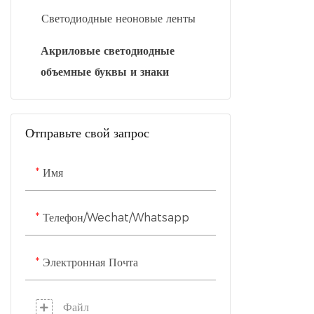
без допол
Неоновая вывеска салона
Светодиодные неоновые ленты
совместим
красоты
Акриловые светодиодные
неоновыми
Неоновая вывеска отеля
объемные буквы и знаки
Неоновая вывеска «Развлечения»
Отправьте свой запрос
Неоновая вывеска «Образование»
Имя
Телефон/Wechat/Whatsapp
Электронная Почта
Файл