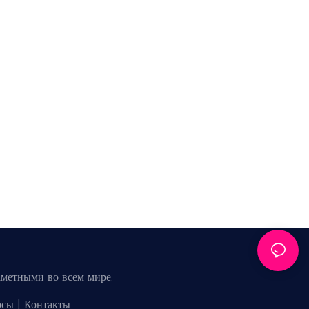
аметными во всем мире.
рсы
|
Контакты