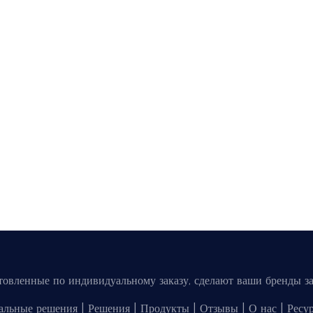
товленные по индивидуальному заказу, сделают ваши бренды з
альные решения
|
Решения
|
Продукты
|
Отзывы
|
О нас
|
Ресу