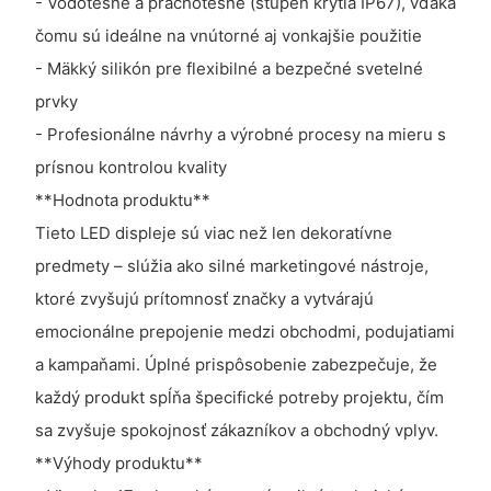
- Vodotesné a prachotesné (stupeň krytia IP67), vďaka
čomu sú ideálne na vnútorné aj vonkajšie použitie
- Mäkký silikón pre flexibilné a bezpečné svetelné
prvky
- Profesionálne návrhy a výrobné procesy na mieru s
prísnou kontrolou kvality
**Hodnota produktu**
Tieto LED displeje sú viac než len dekoratívne
predmety – slúžia ako silné marketingové nástroje,
ktoré zvyšujú prítomnosť značky a vytvárajú
emocionálne prepojenie medzi obchodmi, podujatiami
a kampaňami. Úplné prispôsobenie zabezpečuje, že
každý produkt spĺňa špecifické potreby projektu, čím
sa zvyšuje spokojnosť zákazníkov a obchodný vplyv.
**Výhody produktu**