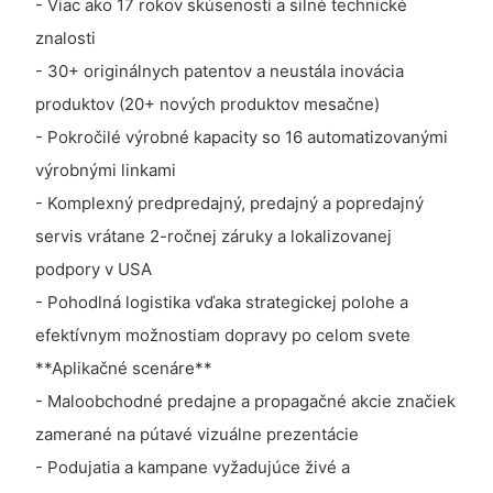
- Viac ako 17 rokov skúseností a silné technické
znalosti
- 30+ originálnych patentov a neustála inovácia
produktov (20+ nových produktov mesačne)
- Pokročilé výrobné kapacity so 16 automatizovanými
výrobnými linkami
- Komplexný predpredajný, predajný a popredajný
servis vrátane 2-ročnej záruky a lokalizovanej
podpory v USA
- Pohodlná logistika vďaka strategickej polohe a
efektívnym možnostiam dopravy po celom svete
**Aplikačné scenáre**
- Maloobchodné predajne a propagačné akcie značiek
zamerané na pútavé vizuálne prezentácie
- Podujatia a kampane vyžadujúce živé a