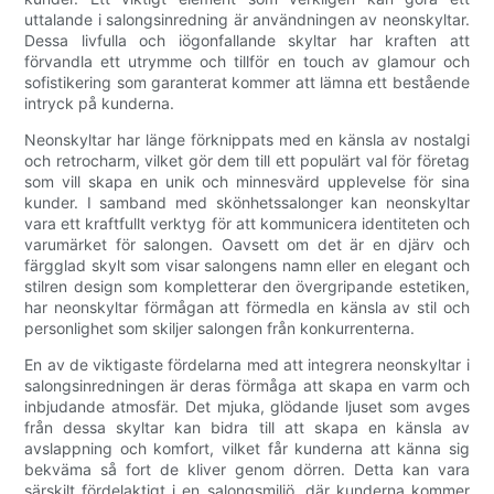
uttalande i salongsinredning är användningen av neonskyltar.
Dessa livfulla och iögonfallande skyltar har kraften att
förvandla ett utrymme och tillför en touch av glamour och
sofistikering som garanterat kommer att lämna ett bestående
intryck på kunderna.
Neonskyltar har länge förknippats med en känsla av nostalgi
och retrocharm, vilket gör dem till ett populärt val för företag
som vill skapa en unik och minnesvärd upplevelse för sina
kunder. I samband med skönhetssalonger kan neonskyltar
vara ett kraftfullt verktyg för att kommunicera identiteten och
varumärket för salongen. Oavsett om det är en djärv och
färgglad skylt som visar salongens namn eller en elegant och
stilren design som kompletterar den övergripande estetiken,
har neonskyltar förmågan att förmedla en känsla av stil och
personlighet som skiljer salongen från konkurrenterna.
En av de viktigaste fördelarna med att integrera neonskyltar i
salongsinredningen är deras förmåga att skapa en varm och
inbjudande atmosfär. Det mjuka, glödande ljuset som avges
från dessa skyltar kan bidra till att skapa en känsla av
avslappning och komfort, vilket får kunderna att känna sig
bekväma så fort de kliver genom dörren. Detta kan vara
särskilt fördelaktigt i en salongsmiljö, där kunderna kommer