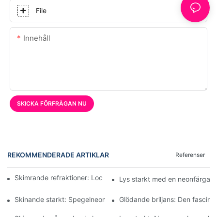
File
Innehåll
SKICKA FÖRFRÅGAN NU
REKOMMENDERADE ARTIKLAR
Referenser
Skimrande refraktioner: Lockelsen av neonvågiga speglar
Lys starkt med en neonfärgad
Skinande starkt: Spegelneonskyltarnas lockelse
Glödande briljans: Den fascin