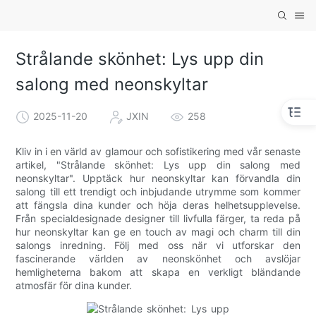
Strålande skönhet: Lys upp din
salong med neonskyltar
2025-11-20
JXIN
258
Kliv in i en värld av glamour och sofistikering med vår senaste
artikel, "Strålande skönhet: Lys upp din salong med
neonskyltar". Upptäck hur neonskyltar kan förvandla din
salong till ett trendigt och inbjudande utrymme som kommer
att fängsla dina kunder och höja deras helhetsupplevelse.
Från specialdesignade designer till livfulla färger, ta reda på
hur neonskyltar kan ge en touch av magi och charm till din
salongs inredning. Följ med oss ​​när vi utforskar den
fascinerande världen av neonskönhet och avslöjar
hemligheterna bakom att skapa en verkligt bländande
atmosfär för dina kunder.