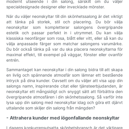
modernt utseende i din salong, särskilt om du väljer
specialdesignade designer eller invecklade mönster.
När du väljer neonskyltar till din skönhetssalong är det viktigt
att tänka på storlek, stil och placering. Du bör välja
neonskyltar som kompletterar salongens övergripande
estetik och passar perfekt in i utrymmet. Du kan välja
klassiska neonfärger som rosa, blått eller vitt, eller så kan du
välja anpassade färger som matchar salongens varumärke.
Du bör också tänka på var du ska placera neonskyltarna för
maximal effekt, till exempel på väggar, fönster eller ovanför
entrén.
Sammantaget kan neonskyltar i din salong bidra till att skapa
en livlig och spännande atmosfär som lämnar ett bestående
intryck på dina kunder. Oavsett om du väljer att visa upp din
salongs namn, inspirerande citat eller tjänsteerbjudanden, är
neonskyltar ett mångsidigt och snyggt sätt att förbättra den
övergripande atmosfären i din skönhetssalong. Så varför inte
lysa upp din salong med neonskyltar idag och göra ett djärvt
uttalande som skiljer din salong från mängden?
- Attrahera kunder med iögonfallande neonskyltar
I dagens konkurrensutsatta skönhetsbransch är det viktigare