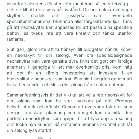
innanför salongens fönster eller monterad på en yttervägg –
och se till att den syns på avstånd. Du bör också överväga
skyltens storlek och ljusstyrka, samt eventuella
specialfunktioner som blinkande eller färgskiftande ljus. Tänk
på att neonskyltar kan anpassas för att passa dina specifika
behov, så tveka inte att vara kreativ och tänka utanför
ramarna.
Slutligen, glöm inte att ta hänsyn till budgeten när du köper
en neonskylt till din salong. Även om specialdesignade
neonskyltar kan vara ganska dyra finns det gott om färdiga
alternativ tillgängliga till ett mer överkomligt pris. Kom ihåg
att det är en värdig investering att investera i en
högkvalitativ neonskylt som kan löna sig i längden genom att
locka fler kunder och skilja din salong från konkurrenterna.
Sammanfattningsvis är det viktigt att välja rätt neonskylt för
din salong som kan ha stor inverkan på ditt företags
helhetsintryck och känsla. Genom att överväga faktorer som
design, budskap, placering och budget kan du hitta den
perfekta neonskylten som hjälper till att lysa upp din salong
och locka nya kunder. Så omfamna neonens skönhet och låt
din salong lysa starkt!