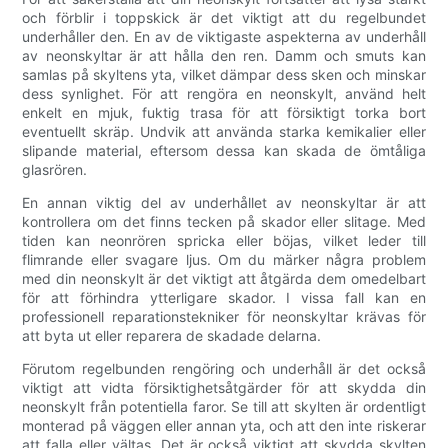
och förblir i toppskick är det viktigt att du regelbundet
underhåller den. En av de viktigaste aspekterna av underhåll
av neonskyltar är att hålla den ren. Damm och smuts kan
samlas på skyltens yta, vilket dämpar dess sken och minskar
dess synlighet. För att rengöra en neonskylt, använd helt
enkelt en mjuk, fuktig trasa för att försiktigt torka bort
eventuellt skräp. Undvik att använda starka kemikalier eller
slipande material, eftersom dessa kan skada de ömtåliga
glasrören.
En annan viktig del av underhållet av neonskyltar är att
kontrollera om det finns tecken på skador eller slitage. Med
tiden kan neonrören spricka eller böjas, vilket leder till
flimrande eller svagare ljus. Om du märker några problem
med din neonskylt är det viktigt att åtgärda dem omedelbart
för att förhindra ytterligare skador. I vissa fall kan en
professionell reparationstekniker för neonskyltar krävas för
att byta ut eller reparera de skadade delarna.
Förutom regelbunden rengöring och underhåll är det också
viktigt att vidta försiktighetsåtgärder för att skydda din
neonskylt från potentiella faror. Se till att skylten är ordentligt
monterad på väggen eller annan yta, och att den inte riskerar
att falla eller vältas. Det är också viktigt att skydda skylten