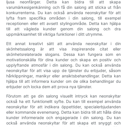
ljusa neonfärger. Detta kan bidra till att skapa
varumärkesigenkänning och få din salong att sticka ut från
konkurrenterna. Du kan också använda neonskyltar för att
lyfta fram specifika områden i din salong, till exempel
receptionen eller ett avsett stylingområde. Detta kan hjälpa
till att vägleda kunder genom din salong och dra
uppmärksamhet till viktiga funktioner i ditt utrymme.
Ett annat kreativt sätt att använda neonskyltar i din
skönhetssalong är att visa inspirerande citat eller
skönhetsrelaterade slogans. Dessa kan fungera som en
motivationskälla för dina kunder och skapa en positiv och
upplyftande atmosfär i din salong. Du kan också använda
neonskyltar för att visa upp de tjänster du erbjuder, såsom
hårklippningar, manikyr eller ansiktsbehandlingar. Detta kan
hjälpa till att informera kunder om de olika behandlingar du
erbjuder och locka dem att prova nya tjänster.
Förutom att ge din salong visuellt intryck kan neonskyltar
också ha ett funktionellt syfte. Du kan till exempel använda
neonskyltar för att indikera öppettider, specialerbjudanden
eller kommande evenemang. Detta kan bidra till att hålla dina
kunder informerade och engagerade i din salong. Du kan
också använda neonskyltar för att skapa ett snyggt och