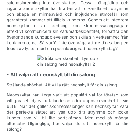
salongsinredning inte överskattas. Dessa mångsidiga och
iögonfallande skyltar har kraften att förvandla ett utrymme
och skapa en minnesvärd och inbjudande atmosfär som
garanterat kommer att tilltala kunderna. Genom att integrera
neonskyltar i sin inredning kan skönhetssalongsägare
effektivt kommunicera sin varumärkesidentitet, förbättra den
övergripande kundupplevelsen och skilja sin verksamhet från
konkurrenterna. Så varför inte överväga att ge din salong en
touch av lyster med en specialdesignad neonskylt idag?
- Att välja rätt neonskylt till din salong
Strålande skönhet: Att välja rätt neonskylt för din salong
Neonskyltar har länge varit ett populärt val för företag som
vill göra ett djärvt uttalande och dra uppmärksamhet till sin
butik. När det gäller skönhetssalonger kan neonskyltar vara
det perfekta sättet att lysa upp ditt utrymme och locka
kunder som vill bli lite bortskämda. Men med så många
alternativ tillgängliga, hur väljer du rätt neonskylt för din
salong?