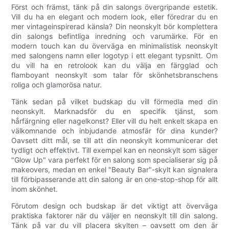
Först och främst, tänk på din salongs övergripande estetik.
Vill du ha en elegant och modern look, eller föredrar du en
mer vintageinspirerad känsla? Din neonskylt bör komplettera
din salongs befintliga inredning och varumärke. För en
modern touch kan du överväga en minimalistisk neonskylt
med salongens namn eller logotyp i ett elegant typsnitt. Om
du vill ha en retrolook kan du välja en färgglad och
flamboyant neonskylt som talar för skönhetsbranschens
roliga och glamorösa natur.
Tänk sedan på vilket budskap du vill förmedla med din
neonskylt. Marknadsför du en specifik tjänst, som
hårfärgning eller nagelkonst? Eller vill du helt enkelt skapa en
välkomnande och inbjudande atmosfär för dina kunder?
Oavsett ditt mål, se till att din neonskylt kommunicerar det
tydligt och effektivt. Till exempel kan en neonskylt som säger
"Glow Up" vara perfekt för en salong som specialiserar sig på
makeovers, medan en enkel "Beauty Bar"-skylt kan signalera
till förbipasserande att din salong är en one-stop-shop för allt
inom skönhet.
Förutom design och budskap är det viktigt att överväga
praktiska faktorer när du väljer en neonskylt till din salong.
Tänk på var du vill placera skylten – oavsett om den är