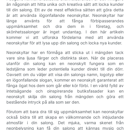
än någonsin att hitta unika och kreativa sätt att locka kunder
till din salong. Ett av de mest effektiva sätten att göra detta
är att använda iögonfallande neonskyltar. Neonskyltar har
länge använts för att fånga förbipasserandes
uppmärksamhet och dra dem in i företag, och
skönhetssalonger är inget undantag. I den här artikeln
kommer vi att utforska fördelarna med att använda
neonskyltar för att lysa upp din salong och locka nya kunder.
Neonskyltar har en förmåga att sticka ut i mängden tack
vare sina ljusa färger och distinkta sken. När de placeras
utanför din salong kan en neonskylt fungera som en
ledstjärna som leder potentiella kunder direkt till din dörr.
Oavsett om du väljer att visa din salongs namn, logotyp eller
en iögonfallande slogan, kommer en neonskylt garanterat att
fånga ögat hos dem som går eller kör förbi. I en värld fylld av
intetsägande och oinspirerande butiksfasader kan en
neonskylt skilja din salong från mängden och göra ett
bestående intryck på alla som ser den.
Förutom att bara dra till sig uppmärksamhet kan neonskyltar
också bidra till att skapa en välkomnande och inbjudande
atmosfär i din salong. Det mjuka, varma skenet från
neonbelysning kan få din salong att kännas mysig och