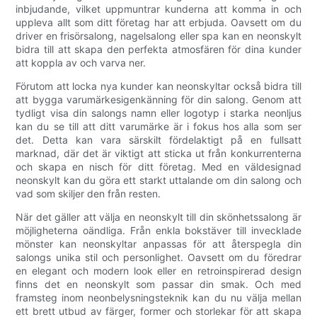
inbjudande, vilket uppmuntrar kunderna att komma in och
uppleva allt som ditt företag har att erbjuda. Oavsett om du
driver en frisörsalong, nagelsalong eller spa kan en neonskylt
bidra till att skapa den perfekta atmosfären för dina kunder
att koppla av och varva ner.
Förutom att locka nya kunder kan neonskyltar också bidra till
att bygga varumärkesigenkänning för din salong. Genom att
tydligt visa din salongs namn eller logotyp i starka neonljus
kan du se till att ditt varumärke är i fokus hos alla som ser
det. Detta kan vara särskilt fördelaktigt på en fullsatt
marknad, där det är viktigt att sticka ut från konkurrenterna
och skapa en nisch för ditt företag. Med en väldesignad
neonskylt kan du göra ett starkt uttalande om din salong och
vad som skiljer den från resten.
När det gäller att välja en neonskylt till din skönhetssalong är
möjligheterna oändliga. Från enkla bokstäver till invecklade
mönster kan neonskyltar anpassas för att återspegla din
salongs unika stil och personlighet. Oavsett om du föredrar
en elegant och modern look eller en retroinspirerad design
finns det en neonskylt som passar din smak. Och med
framsteg inom neonbelysningsteknik kan du nu välja mellan
ett brett utbud av färger, former och storlekar för att skapa