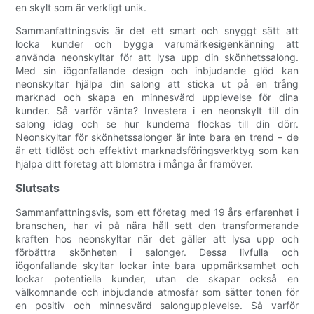
en skylt som är verkligt unik.
Sammanfattningsvis är det ett smart och snyggt sätt att
locka kunder och bygga varumärkesigenkänning att
använda neonskyltar för att lysa upp din skönhetssalong.
Med sin iögonfallande design och inbjudande glöd kan
neonskyltar hjälpa din salong att sticka ut på en trång
marknad och skapa en minnesvärd upplevelse för dina
kunder. Så varför vänta? Investera i en neonskylt till din
salong idag och se hur kunderna flockas till din dörr.
Neonskyltar för skönhetssalonger är inte bara en trend – de
är ett tidlöst och effektivt marknadsföringsverktyg som kan
hjälpa ditt företag att blomstra i många år framöver.
Slutsats
Sammanfattningsvis, som ett företag med 19 års erfarenhet i
branschen, har vi på nära håll sett den transformerande
kraften hos neonskyltar när det gäller att lysa upp och
förbättra skönheten i salonger. Dessa livfulla och
iögonfallande skyltar lockar inte bara uppmärksamhet och
lockar potentiella kunder, utan de skapar också en
välkomnande och inbjudande atmosfär som sätter tonen för
en positiv och minnesvärd salongupplevelse. Så varför