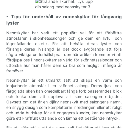
- Tips för underhåll av neonskyltar för långvarig
lyster
Neonskyltar har varit ett populärt val för att förbättra
atmosfären i skönhetssalonger och ge dem en livfull och
iögonfallande estetik. För att behålla deras lyster och
förlänga deras livslängd är det dock avgörande att följa
några viktiga underhållstips. I den här artikeln kommer vi att
fördjupa oss i neonskyltarnas värld för skönhetssalonger och
utforska hur man håller dem så bra som möjligt i många år
framöver.
Neonskyltar är ett utmärkt sätt att skapa en varm och
inbjudande atmosfär i en skönhetssalong. Deras ljusa och
färgglada sken kan omedelbart fånga förbipasserandes blick
och locka dem att uppleva allt som salongen erbjuder.
Oavsett om det är en djärv neonskylt med salongens namn,
en snygg design som kompletterar inredningen eller ett roligt
och udda budskap för att engagera kunder, kan neonskyltar
göra ett kraftfullt uttalande och lämna ett bestående intryck.
För att säkerställa att din neonskylt fortsätter att lysa starkt