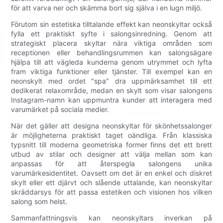
för att varva ner och skämma bort sig själva i en lugn miljö.
Förutom sin estetiska tilltalande effekt kan neonskyltar också
fylla ett praktiskt syfte i salongsinredning. Genom att
strategiskt placera skyltar nära viktiga områden som
receptionen eller behandlingsrummen kan salongsägare
hjälpa till att vägleda kunderna genom utrymmet och lyfta
fram viktiga funktioner eller tjänster. Till exempel kan en
neonskylt med ordet "spa" dra uppmärksamhet till ett
dedikerat relaxområde, medan en skylt som visar salongens
Instagram-namn kan uppmuntra kunder att interagera med
varumärket på sociala medier.
När det gäller att designa neonskyltar för skönhetssalonger
är möjligheterna praktiskt taget oändliga. Från klassiska
typsnitt till moderna geometriska former finns det ett brett
utbud av stilar och designer att välja mellan som kan
anpassas för att återspegla salongens unika
varumärkesidentitet. Oavsett om det är en enkel och diskret
skylt eller ett djärvt och slående uttalande, kan neonskyltar
skräddarsys för att passa estetiken och visionen hos vilken
salong som helst.
Sammanfattningsvis kan neonskyltars inverkan på