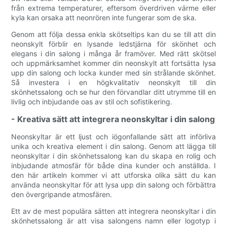
från extrema temperaturer, eftersom överdriven värme eller
kyla kan orsaka att neonrören inte fungerar som de ska.
Genom att följa dessa enkla skötseltips kan du se till att din
neonskylt förblir en lysande ledstjärna för skönhet och
elegans i din salong i många år framöver. Med rätt skötsel
och uppmärksamhet kommer din neonskylt att fortsätta lysa
upp din salong och locka kunder med sin strålande skönhet.
Så investera i en högkvalitativ neonskylt till din
skönhetssalong och se hur den förvandlar ditt utrymme till en
livlig och inbjudande oas av stil och sofistikering.
- Kreativa sätt att integrera neonskyltar i din salong
Neonskyltar är ett ljust och iögonfallande sätt att införliva
unika och kreativa element i din salong. Genom att lägga till
neonskyltar i din skönhetssalong kan du skapa en rolig och
inbjudande atmosfär för både dina kunder och anställda. I
den här artikeln kommer vi att utforska olika sätt du kan
använda neonskyltar för att lysa upp din salong och förbättra
den övergripande atmosfären.
Ett av de mest populära sätten att integrera neonskyltar i din
skönhetssalong är att visa salongens namn eller logotyp i