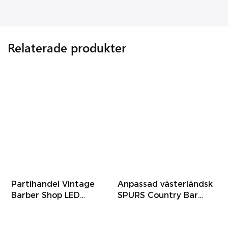
Relaterade produkter
Partihandel Vintage
Anpassad västerländsk
V
Barber Shop LED
SPURS Country Bar
l
Neonskylt, Anpassad
LED-ljuslåda, upplyst
k
LED-ljusskylt för
väggdekor för barer