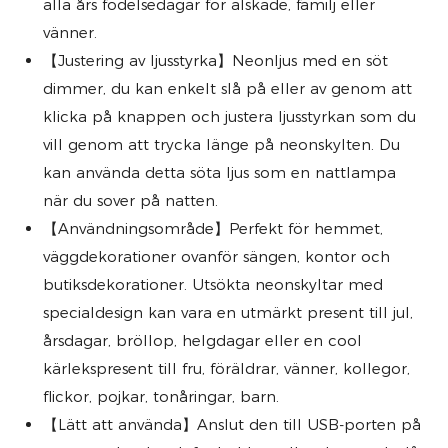
alla års födelsedagar för älskade, familj eller
vänner.
【Justering av ljusstyrka】Neonljus med en söt
dimmer, du kan enkelt slå på eller av genom att
klicka på knappen och justera ljusstyrkan som du
vill genom att trycka länge på neonskylten. Du
kan använda detta söta ljus som en nattlampa
när du sover på natten.
【Användningsområde】Perfekt för hemmet,
väggdekorationer ovanför sängen, kontor och
butiksdekorationer. Utsökta neonskyltar med
specialdesign kan vara en utmärkt present till jul,
årsdagar, bröllop, helgdagar eller en cool
kärlekspresent till fru, föräldrar, vänner, kollegor,
flickor, pojkar, tonåringar, barn.
【Lätt att använda】Anslut den till USB-porten på