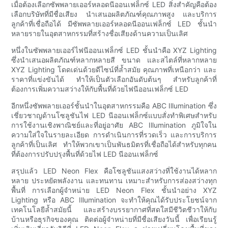
เมื่อต้องเลือกซัพพลายเออร์หลอดนีออนเฟล็กซ์ LED สิ่งสำคัญคือต้อง
เลือกบริษัทที่มีชื่อเสียง นำเสนอผลิตภัณฑ์คุณภาพสูง และบริการ
ลูกค้าที่เชื่อถือได้ มีซัพพลายเออร์หลอดนีออนเฟล็กซ์ LED ชั้นนำ
หลายรายในอุตสาหกรรมที่สร้างชื่อเสียงด้านความเป็นเลิศ
หนึ่งในซัพพลายเออร์ไฟนีออนเฟล็กซ์ LED ชั้นนำคือ XYZ Lighting
ซึ่งนำเสนอผลิตภัณฑ์หลากหลายสี ขนาด และสไตล์ที่หลากหลาย
XYZ Lighting โดดเด่นด้วยดีไซน์ที่ล้ำสมัย คุณภาพที่เหนือกว่า และ
ราคาที่แข่งขันได้ ทำให้เป็นตัวเลือกอันดับต้นๆ สำหรับลูกค้าที่
ต้องการเพิ่มความสว่างให้กับพื้นที่ด้วยไฟนีออนเฟล็กซ์ LED
อีกหนึ่งซัพพลายเออร์ชั้นนำในอุตสาหกรรมคือ ABC Illumination ซึ่ง
เชี่ยวชาญด้านโซลูชันไฟ LED นีออนเฟล็กซ์แบบสั่งทำพิเศษสำหรับ
การใช้งานเชิงพาณิชย์และที่อยู่อาศัย ABC Illumination ภูมิใจใน
ความใส่ใจในรายละเอียด การดำเนินการที่รวดเร็ว และการบริการ
ลูกค้าที่เป็นเลิศ ทำให้พวกเขาเป็นพันธมิตรที่เชื่อถือได้สำหรับทุกคน
ที่ต้องการปรับปรุงพื้นที่ด้วยไฟ LED นีออนเฟล็กซ์
สรุปแล้ว LED Neon Flex คือโซลูชันแสงสว่างที่ใช้งานได้หลาก
หลาย ประหยัดพลังงาน และทนทาน เหมาะสำหรับการส่องสว่างทุก
พื้นที่ การเลือกผู้จำหน่าย LED Neon Flex ชั้นนำอย่าง XYZ
Lighting หรือ ABC Illumination จะทำให้คุณได้รับประโยชน์จาก
เทคโนโลยีล้ำสมัยนี้ และสร้างบรรยากาศที่สดใสมีชีวิตชีวาให้กับ
บ้านหรือธุรกิจของคุณ ติดต่อผู้จำหน่ายที่มีชื่อเสียงวันนี้ เพื่อเรียนรู้