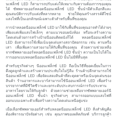
นเฟล็กซ์ LED ก็สามารถปรับแต่งให้เหมาะกับความต้องการของคุณ
ได้ ซัพพลายเออร์หลอดนีออนเฟล็กซ์ LED ชั้นนำมีตัวเลือกสีและ
คุณสมบัติการปรับแต่งที่หลากหลาย ช่วยให้คุณสร้างสรรค์ดีไซน์
แสงไฟที่เป็นเอกลักษณ์เฉพาะตัวสำหรับพื้นที่ของคุณ
การนำหลอดนีออนเฟล็กซ์ LED มาใช้กับพื้นที่ของคุณอาจทำได้ง่ายๆ
เพียงแค่เพิ่มแสงไฟเล็กๆ ตามแนวขอบผนังห้อง หรือจะสร้างความ
โดดเด่นด้วยการสร้างป้ายนีออนติดผนังก็ได้ หลอดนีออนเฟล็กซ์
LED ยังสามารถใช้เพื่อเน้นจุดเด่นทางสถาปัตยกรรม เช่น คานหรือ
เสา เพื่อเพิ่มความสวยงามให้กับพื้นที่ของคุณ ด้วยความช่วยเหลือ
จากซัพพลายเออร์หลอดนีออนเฟล็กซ์ LED ชั้นนำ ความเป็นไปได้ใน
การออกแบบหลอดนีออนเฟล็กซ์ LED นั้นไม่มีที่สิ้นสุด
สำหรับธุรกิจต่างๆ นีออนเฟล็กซ์ LED ถือเป็นวิธีที่ยอดเยี่ยมในการ
ดึงดูดลูกค้าและสร้างความประทับใจไม่รู้ลืม ร้านค้าปลีกสามารถใช้
นีออนเฟล็กซ์ LED เพื่อจัดแสดงสินค้าที่สะดุดตาหรือเน้นจุดเด่นของ
สินค้า ร้านอาหารและบาร์สามารถใช้นีออนเฟล็กซ์ LED เพื่อสร้าง
บรรยากาศที่มีชีวิตชีวาและยกระดับประสบการณ์การรับประทาน
อาหารโดยรวมให้กับลูกค้า ด้วยความช่วยเหลือจากซัพพลายเออร์นี
ออนเฟล็กซ์ LED ชั้นนำ ธุรกิจต่างๆ สามารถออกแบบแสงไฟที่
ออกแบบเฉพาะตัวเพื่อสร้างความโดดเด่นเหนือคู่แข่ง
เมื่อเลือกซัพพลายเออร์สำหรับหลอดนีออนเฟล็กซ์ LED สิ่งสำคัญคือ
ต้องพิจารณาปัจจัยต่างๆ เช่น คุณภาพของผลิตภัณฑ์ บริการลูกค้า