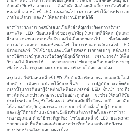
ด้วยคลิปยึดหรือแถบกาว สิ่งสำคัญคือต้องหลีกเลี่ยงการดัดหรือบิด
หลอดนีออนเฟล็กซ์ LED แน่นเกินไป เพราะอาจทำให้ส่วนประกอบ
ภายในเสียหายและทำให้หลอดทำงานผิดปกติได้
การบำรุงรักษาอย่างสม่ำเสมอเป็นสิ่งสำคัญอย่างยิ่งต่อการรักษา
สภาพไฟ LED นีออนเฟล็กซ์ของคุณให้อยู่ในสภาพที่ดีที่สุด ฝุ่นและ
สิ่งสกปรกอาจสะสมบนพื้นผิวของไฟเมื่อเวลาผ่านไป ซึ่งส่งผลต่อ
ความสว่างและความคมชัดของไฟ ในการทำความสะอาดไฟ LED
นีออนเฟล็กซ์ ให้ใช้ผ้านุ่มและแห้งเช็ดสิ่งสกปรกออกเบาๆ หลีกเลี่ยง
การใช้สารเคมีรุนแรงหรือวัสดุที่มีฤทธิ์กัดกร่อน เพราะอาจทำให้พื้น
ผิวของไฟเสียหายได้ ตรวจสอบสายไฟและจุดเชื่อมต่อเป็นระยะๆ
เพื่อให้แน่ใจว่าทุกอย่างแน่นหนาและทำงานได้อย่างถูกต้อง
สรุปแล้ว ไฟนีออนเฟล็กซ์ LED เป็นตัวเลือกที่หลากหลายและมีสไตล์
สำหรับการเพิ่มความสว่างให้กับทุกพื้นที่ การปฏิบัติตามเคล็ดลับ
เหล่านี้ในการค้นหาผู้จำหน่ายไฟนีออนเฟล็กซ์ LED ชั้นนำ รวมถึง
การติดตั้งและบำรุงรักษาระบบไฟอย่างถูกต้อง จะช่วยให้คุณได้รับ
ประโยชน์จากโซลูชันไฟส่องสว่างที่ทันสมัยนี้ไปอีกหลายปี อย่าลืม
ให้ความสำคัญกับคุณภาพและความน่าเชื่อถือเมื่อเลือกผู้จำหน่าย
และปฏิบัติตามคำแนะนำของผู้ผลิตสำหรับการติดตั้งและการบำรุง
รักษาอยู่เสมอ ด้วยวิธีการที่ถูกต้อง ไฟนีออนเฟล็กซ์ LED ของคุณจะ
ช่วยยกระดับพื้นที่ของคุณด้วยแสงสว่างที่สดใสและประสิทธิภาพ
การประหยัดพลังงานอย่างต่อเนื่อง