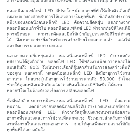
สว่างพื้นที่ของคุณ และแนะนำซัพพลายเออร์ชั้นนำในอุตสาหกรรม
หลอดนีออนเฟล็กซ์ LED มีประโยชน์มากมายที่ทำให้เป็นตัวเลือกที่
เหมาะอย่างยิ่งสำหรับการให้แสงสว่างในทุกพื้นที่ ข้อดีหลักประการ
หนึ่งของหลอดนีออนเฟล็กซ์ LED คือความยืดหยุ่น แตกต่างจาก
หลอดนีออนแก้วทั่วไป หลอดนีออนเฟล็กซ์ LED ทำจากท่อซิลิโคนที่มี
ความยืดหยุ่น สามารถดัดและบิดให้เข้ากับรูปทรงหรือดีไซน์ต่างๆ
ได้ จึงเหมาะอย่างยิ่งสำหรับการสร้างป้ายโฆษณาตามสั่ง แสงไฟ
สถาปัตยกรรม และการตกแต่ง
นอกจากความยืดหยุ่นแล้ว หลอดนีออนเฟล็กซ์ LED ยังประหยัด
พลังงานได้สูงอีกด้วย หลอดไฟ LED ใช้พลังงานน้อยกว่าหลอดไส้
แบบเดิมถึง 80% จึงเป็นทางเลือกที่คุ้มค่าสำหรับการส่องสว่างพื้นที่
ของคุณ นอกจากนี้ หลอดนีออนเฟล็กซ์ LED ยังมีอายุการใช้งาน
ยาวนาน โดยบางรุ่นมีอายุการใช้งานยาวนานถึง 50,000 ชั่วโมง
ช่วยให้คุณเพลิดเพลินกับแสงสว่างที่สดใสและมีชีวิตชีวาได้นาน
หลายปีโดยไม่ต้องกังวลเรื่องการเปลี่ยนหลอดไฟ
ข้อดีหลักอีกประการหนึ่งของหลอดนีออนเฟล็กซ์ LED คือความ
ทนทาน แตกต่างจากหลอดนีออนแก้วที่เปราะบางและแตกหักง่าย
หลอดนีออนเฟล็กซ์ LED ทำจากวัสดุที่แข็งแรงทนทานต่อสภาพ
อากาศที่รุนแรงและการใช้งานที่หนักหน่วง จึงเหมาะสำหรับการใช้
งานทั้งภายในและภายนอกอาคาร ช่วยให้คุณเพิ่มความสว่างให้กับ
ทุกพื้นที่ได้อย่างมั่นใจ