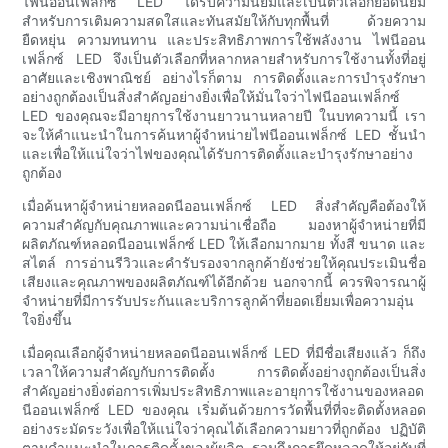
ไฟนีออนเฟล็กซ์ LED ได้รับความนิยมและเป็นตัวเลือกยอดนิยม
สำหรับการเติมความสดใสและทันสมัยให้กับทุกพื้นที่ ด้วยความ
ยืดหยุ่น ความทนทาน และประสิทธิภาพการใช้พลังงาน ไฟนีออน
เฟล็กซ์ LED จึงเป็นตัวเลือกที่หลากหลายสำหรับการใช้งานทั้งที่อยู่
อาศัยและเชิงพาณิชย์ อย่างไรก็ตาม การติดตั้งและการบำรุงรักษา
อย่างถูกต้องเป็นสิ่งสำคัญอย่างยิ่งเพื่อให้มั่นใจว่าไฟนีออนเฟล็กซ์
LED ของคุณจะมีอายุการใช้งานยาวนานหลายปี ในบทความนี้ เรา
จะให้คำแนะนำในการค้นหาผู้จำหน่ายไฟนีออนเฟล็กซ์ LED ชั้นนำ
และเพื่อให้แน่ใจว่าไฟของคุณได้รับการติดตั้งและบำรุงรักษาอย่าง
ถูกต้อง
เมื่อค้นหาผู้จำหน่ายหลอดนีออนเฟล็กซ์ LED สิ่งสำคัญคือต้องให้
ความสำคัญกับคุณภาพและความน่าเชื่อถือ มองหาผู้จำหน่ายที่มี
ผลิตภัณฑ์หลอดนีออนเฟล็กซ์ LED ให้เลือกมากมาย ทั้งสี ขนาด และ
สไตล์ การอ่านรีวิวและคำรับรองจากลูกค้ายังช่วยให้คุณประเมินชื่อ
เสียงและคุณภาพของผลิตภัณฑ์ได้อีกด้วย นอกจากนี้ ควรพิจารณาผู้
จำหน่ายที่มีการรับประกันและบริการลูกค้าที่ยอดเยี่ยมเพื่อความอุ่น
ใจยิ่งขึ้น
เมื่อคุณเลือกผู้จำหน่ายหลอดนีออนเฟล็กซ์ LED ที่มีชื่อเสียงแล้ว ก็ถึง
เวลาให้ความสำคัญกับการติดตั้ง การติดตั้งอย่างถูกต้องเป็นสิ่ง
สำคัญอย่างยิ่งต่อการเพิ่มประสิทธิภาพและอายุการใช้งานของหลอด
นีออนเฟล็กซ์ LED ของคุณ เริ่มต้นด้วยการวัดพื้นที่ที่จะติดตั้งหลอด
อย่างระมัดระวังเพื่อให้แน่ใจว่าคุณได้เลือกความยาวที่ถูกต้อง ปฏิบัติ
ตามคำแนะนำในการติดตั้งของผู้ผลิต รวมถึงการยึดหลอดให้อยู่กับที่