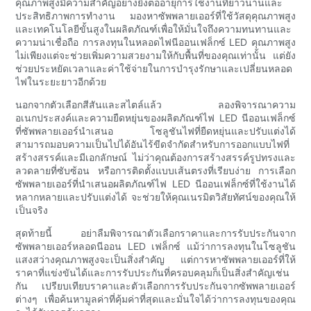
คุณภาพสูงมีความสำคัญอย่างยิ่งต่ออายุการใช้งานที่ยาวนานและ
ประสิทธิภาพการทำงาน มองหาซัพพลายเออร์ที่ใช้วัสดุคุณภาพสูง
และเทคโนโลยีขั้นสูงในผลิตภัณฑ์เพื่อให้มั่นใจถึงความทนทานและ
ความน่าเชื่อถือ การลงทุนในหลอดไฟนีออนเฟล็กซ์ LED คุณภาพสูง
ไม่เพียงแต่จะช่วยเพิ่มความสวยงามให้กับพื้นที่ของคุณเท่านั้น แต่ยัง
ช่วยประหยัดเวลาและค่าใช้จ่ายในการบำรุงรักษาและเปลี่ยนหลอด
ไฟในระยะยาวอีกด้วย
นอกจากตัวเลือกสีสันและสไตล์แล้ว ลองพิจารณาความ
อเนกประสงค์และความยืดหยุ่นของผลิตภัณฑ์ไฟ LED นีออนเฟล็กซ์
ที่ซัพพลายเออร์นำเสนอ โซลูชันไฟที่ยืดหยุ่นและปรับแต่งได้
สามารถมอบความเป็นไปได้อันไร้ขีดจำกัดสำหรับการออกแบบไฟที่
สร้างสรรค์และมีเอกลักษณ์ ไม่ว่าคุณต้องการสร้างสรรค์รูปทรงและ
ลวดลายที่ซับซ้อน หรือการติดตั้งแบบเส้นตรงที่เรียบง่าย การเลือก
ซัพพลายเออร์ที่นำเสนอผลิตภัณฑ์ไฟ LED นีออนเฟล็กซ์ที่ใช้งานได้
หลากหลายและปรับแต่งได้ จะช่วยให้คุณเนรมิตวิสัยทัศน์ของคุณให้
เป็นจริง
สุดท้ายนี้ อย่าลืมพิจารณาตัวเลือกราคาและการรับประกันจาก
ซัพพลายเออร์หลอดนีออน LED เฟล็กซ์ แม้ว่าการลงทุนในโซลูชัน
แสงสว่างคุณภาพสูงจะเป็นสิ่งสำคัญ แต่การหาซัพพลายเออร์ที่ให้
ราคาที่แข่งขันได้และการรับประกันที่ครอบคลุมก็เป็นสิ่งสำคัญเช่น
กัน เปรียบเทียบราคาและตัวเลือกการรับประกันจากซัพพลายเออร์
ต่างๆ เพื่อค้นหามูลค่าที่คุ้มค่าที่สุดและมั่นใจได้ว่าการลงทุนของคุณ