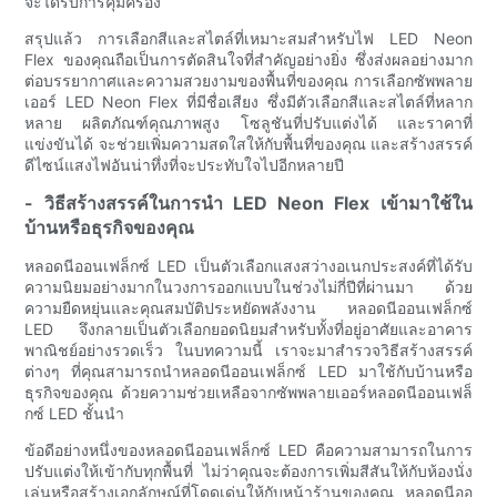
จะได้รับการคุ้มครอง
สรุปแล้ว การเลือกสีและสไตล์ที่เหมาะสมสำหรับไฟ LED Neon
Flex ของคุณถือเป็นการตัดสินใจที่สำคัญอย่างยิ่ง ซึ่งส่งผลอย่างมาก
ต่อบรรยากาศและความสวยงามของพื้นที่ของคุณ การเลือกซัพพลาย
เออร์ LED Neon Flex ที่มีชื่อเสียง ซึ่งมีตัวเลือกสีและสไตล์ที่หลาก
หลาย ผลิตภัณฑ์คุณภาพสูง โซลูชันที่ปรับแต่งได้ และราคาที่
แข่งขันได้ จะช่วยเพิ่มความสดใสให้กับพื้นที่ของคุณ และสร้างสรรค์
ดีไซน์แสงไฟอันน่าทึ่งที่จะประทับใจไปอีกหลายปี
- วิธีสร้างสรรค์ในการนำ LED Neon Flex เข้ามาใช้ใน
บ้านหรือธุรกิจของคุณ
หลอดนีออนเฟล็กซ์ LED เป็นตัวเลือกแสงสว่างอเนกประสงค์ที่ได้รับ
ความนิยมอย่างมากในวงการออกแบบในช่วงไม่กี่ปีที่ผ่านมา ด้วย
ความยืดหยุ่นและคุณสมบัติประหยัดพลังงาน หลอดนีออนเฟล็กซ์
LED จึงกลายเป็นตัวเลือกยอดนิยมสำหรับทั้งที่อยู่อาศัยและอาคาร
พาณิชย์อย่างรวดเร็ว ในบทความนี้ เราจะมาสำรวจวิธีสร้างสรรค์
ต่างๆ ที่คุณสามารถนำหลอดนีออนเฟล็กซ์ LED มาใช้กับบ้านหรือ
ธุรกิจของคุณ ด้วยความช่วยเหลือจากซัพพลายเออร์หลอดนีออนเฟล็
กซ์ LED ชั้นนำ
ข้อดีอย่างหนึ่งของหลอดนีออนเฟล็กซ์ LED คือความสามารถในการ
ปรับแต่งให้เข้ากับทุกพื้นที่ ไม่ว่าคุณจะต้องการเพิ่มสีสันให้กับห้องนั่ง
เล่นหรือสร้างเอกลักษณ์ที่โดดเด่นให้กับหน้าร้านของคุณ หลอดนีออ