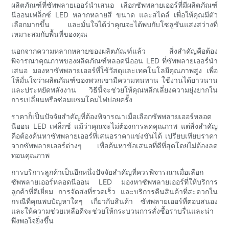
ผลิตภัณฑ์ที่ซัพพลายเออร์นำเสนอ เลือกซัพพลายเออร์ที่มีผลิตภัณฑ์
นีออนเฟล็กซ์ LED หลากหลายสี ขนาด และสไตล์ เพื่อให้คุณมีตัว
เลือกมากขึ้น และมั่นใจได้ว่าคุณจะได้พบกับโซลูชันแสงสว่างที่
เหมาะสมกับพื้นที่ของคุณ
นอกจากความหลากหลายของผลิตภัณฑ์แล้ว สิ่งสำคัญคือต้อง
พิจารณาคุณภาพของผลิตภัณฑ์หลอดนีออน LED ที่ซัพพลายเออร์นำ
เสนอ มองหาซัพพลายเออร์ที่ใช้วัสดุและเทคโนโลยีคุณภาพสูง เพื่อ
ให้มั่นใจว่าผลิตภัณฑ์ของพวกเขามีความทนทาน ใช้งานได้ยาวนาน
และประหยัดพลังงาน วิธีนี้จะช่วยให้คุณหลีกเลี่ยงความยุ่งยากใน
การเปลี่ยนหรือซ่อมแซมโคมไฟบ่อยครั้ง
ราคาก็เป็นปัจจัยสำคัญที่ต้องพิจารณาเมื่อเลือกซัพพลายเออร์หลอด
นีออน LED เฟล็กซ์ แม้ว่าคุณจะไม่ต้องการลดคุณภาพ แต่สิ่งสำคัญ
คือต้องค้นหาซัพพลายเออร์ที่เสนอราคาแข่งขันได้ เปรียบเทียบราคา
จากซัพพลายเออร์ต่างๆ เพื่อค้นหาข้อเสนอที่ดีที่สุดโดยไม่ต้องลด
ทอนคุณภาพ
การบริการลูกค้าเป็นอีกหนึ่งปัจจัยสำคัญที่ควรพิจารณาเมื่อเลือก
ซัพพลายเออร์หลอดนีออน LED มองหาซัพพลายเออร์ที่ให้บริการ
ลูกค้าที่ดีเยี่ยม การจัดส่งที่รวดเร็ว และบริการคืนสินค้าที่สะดวกใน
กรณีที่คุณพบปัญหาใดๆ เกี่ยวกับสินค้า ซัพพลายเออร์ที่ตอบสนอง
และให้ความช่วยเหลือดีจะช่วยให้กระบวนการสั่งซื้อราบรื่นและน่า
พึงพอใจยิ่งขึ้น