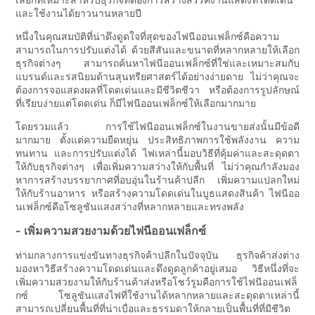
และใช้งานได้ยาวนานหลายปี
หนึ่งในคุณสมบัติที่น่าดึงดูดใจที่สุดของไฟนีออนเฟล็กซ์คือความ
สามารถในการปรับแต่งได้ ด้วยสีสันและขนาดที่หลากหลายให้เลือก
ธุรกิจต่างๆ สามารถค้นหาไฟนีออนเฟล็กซ์ที่ใช่และเหมาะสมกับ
แบรนด์และรสนิยมด้านสุนทรียศาสตร์ได้อย่างง่ายดาย ไม่ว่าคุณจะ
ต้องการจอแสดงผลที่โดดเด่นและมีชีวิตชีวา หรือต้องการรูปลักษณ์
ที่เรียบง่ายแต่โดดเด่น ก็มีไฟนีออนเฟล็กซ์ให้เลือกมากมาย
โดยรวมแล้ว การใช้ไฟนีออนเฟล็กซ์ในงานขายส่งนั้นมีข้อดี
มากมาย ตั้งแต่ความยืดหยุ่น ประสิทธิภาพการใช้พลังงาน ความ
ทนทาน และการปรับแต่งได้ ไฟเหล่านี้มอบวิธีที่คุ้มค่าและสะดุดตา
ให้กับธุรกิจต่างๆ เพื่อเพิ่มความสว่างให้กับพื้นที่ ไม่ว่าคุณกำลังมอง
หาการสร้างบรรยากาศที่อบอุ่นในร้านค้าปลีก เพิ่มความแปลกใหม่
ให้กับร้านอาหาร หรือสร้างความโดดเด่นในบูธแสดงสินค้า ไฟนีออ
นเฟล็กซ์คือโซลูชันแสงสว่างที่หลากหลายและทรงพลัง
- เพิ่มความสวยงามด้วยไฟนีออนเฟล็กซ์
ท่ามกลางการแข่งขันทางธุรกิจค้าปลีกในปัจจุบัน ธุรกิจค้าส่งต่าง
มองหาวิธีสร้างความโดดเด่นและดึงดูดลูกค้าอยู่เสมอ วิธีหนึ่งที่จะ
เพิ่มความสวยงามให้กับร้านค้าส่งหรือโชว์รูมคือการใช้ไฟนีออนเฟล็
กซ์ โซลูชันแสงไฟที่ใช้งานได้หลากหลายและสะดุดตาเหล่านี้
สามารถเปลี่ยนพื้นที่ที่น่าเบื่อและธรรมดาให้กลายเป็นพื้นที่ที่มีชีวิต