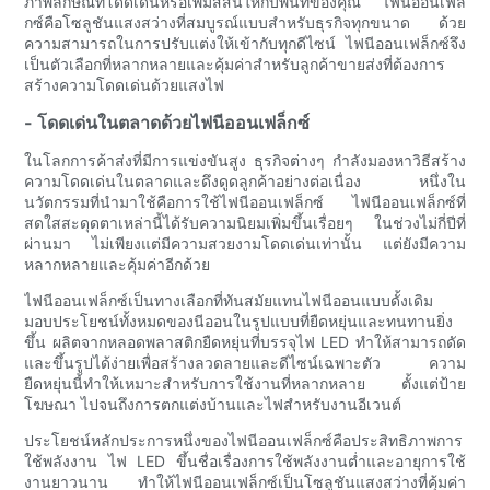
ภาพลักษณ์ที่โดดเด่นหรือเพิ่มสีสันให้กับพื้นที่ของคุณ ไฟนีออนเฟล็
กซ์คือโซลูชันแสงสว่างที่สมบูรณ์แบบสำหรับธุรกิจทุกขนาด ด้วย
ความสามารถในการปรับแต่งให้เข้ากับทุกดีไซน์ ไฟนีออนเฟล็กซ์จึง
เป็นตัวเลือกที่หลากหลายและคุ้มค่าสำหรับลูกค้าขายส่งที่ต้องการ
สร้างความโดดเด่นด้วยแสงไฟ
- โดดเด่นในตลาดด้วยไฟนีออนเฟล็กซ์
ในโลกการค้าส่งที่มีการแข่งขันสูง ธุรกิจต่างๆ กำลังมองหาวิธีสร้าง
ความโดดเด่นในตลาดและดึงดูดลูกค้าอย่างต่อเนื่อง หนึ่งใน
นวัตกรรมที่นำมาใช้คือการใช้ไฟนีออนเฟล็กซ์ ไฟนีออนเฟล็กซ์ที่
สดใสสะดุดตาเหล่านี้ได้รับความนิยมเพิ่มขึ้นเรื่อยๆ ในช่วงไม่กี่ปีที่
ผ่านมา ไม่เพียงแต่มีความสวยงามโดดเด่นเท่านั้น แต่ยังมีความ
หลากหลายและคุ้มค่าอีกด้วย
ไฟนีออนเฟล็กซ์เป็นทางเลือกที่ทันสมัยแทนไฟนีออนแบบดั้งเดิม
มอบประโยชน์ทั้งหมดของนีออนในรูปแบบที่ยืดหยุ่นและทนทานยิ่ง
ขึ้น ผลิตจากหลอดพลาสติกยืดหยุ่นที่บรรจุไฟ LED ทำให้สามารถดัด
และขึ้นรูปได้ง่ายเพื่อสร้างลวดลายและดีไซน์เฉพาะตัว ความ
ยืดหยุ่นนี้ทำให้เหมาะสำหรับการใช้งานที่หลากหลาย ตั้งแต่ป้าย
โฆษณา ไปจนถึงการตกแต่งบ้านและไฟสำหรับงานอีเวนต์
ประโยชน์หลักประการหนึ่งของไฟนีออนเฟล็กซ์คือประสิทธิภาพการ
ใช้พลังงาน ไฟ LED ขึ้นชื่อเรื่องการใช้พลังงานต่ำและอายุการใช้
งานยาวนาน ทำให้ไฟนีออนเฟล็กซ์เป็นโซลูชันแสงสว่างที่คุ้มค่า