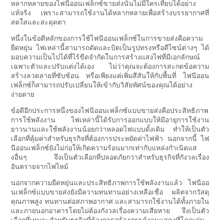
หลากหลายของไฟนีออนเฟล็กซ์ขายส่งนั้นไม่มีใครเทียบได้อย่าง
แท้จริง เพราะสามารถใช้งานได้หลากหลายเพื่อสร้างบรรยากาศที่
สดใสและสะดุดตา
หนึ่งในข้อดีหลักของการใช้ไฟนีออนเฟล็กซ์ในการขายส่งคือความ
ยืดหยุ่น ไฟเหล่านี้สามารถดัดและบิดเป็นรูปทรงหรือดีไซน์ต่างๆ ได้
มอบความเป็นไปได้ที่ไร้ขีดจำกัดในการสร้างแสงไฟที่มีเอกลักษณ์
เฉพาะตัวและปรับแต่งได้เอง ไม่ว่าคุณจะต้องการสะกดข้อความ
สร้างลวดลายที่ซับซ้อน หรือเพียงแค่เพิ่มสีสันให้กับพื้นที่ ไฟนีออน
เฟล็กซ์ก็สามารถปรับเปลี่ยนให้เข้ากับวิสัยทัศน์ของคุณได้อย่าง
ง่ายดาย
ข้อดีอีกประการหนึ่งของไฟนีออนเฟล็กซ์แบบขายส่งคือประสิทธิภาพ
การใช้พลังงาน ไฟเหล่านี้ได้รับการออกแบบให้มีอายุการใช้งาน
ยาวนานและใช้พลังงานน้อยกว่าหลอดไฟแบบดั้งเดิม ทำให้เป็นตัว
เลือกที่คุ้มค่าสำหรับธุรกิจที่ต้องการประหยัดค่าไฟฟ้า นอกจากนี้ ไฟ
นีออนเฟล็กซ์ยังไม่ก่อให้เกิดความร้อนมากเท่ากับแหล่งกำเนิดแส
งอื่นๆ จึงเป็นตัวเลือกที่ปลอดภัยกว่าสำหรับธุรกิจที่กังวลเรื่อง
อันตรายจากไฟไหม้
นอกจากความยืดหยุ่นและประสิทธิภาพการใช้พลังงานแล้ว ไฟนีออ
นเฟล็กซ์แบบขายส่งยังมีความทนทานอย่างเหลือเชื่อ ผลิตจากวัสดุ
คุณภาพสูง ทนทานต่อสภาพอากาศ และสามารถใช้งานได้ทั้งภายใน
และภายนอกอาคารโดยไม่ต้องกังวลเรื่องความเสียหาย จึงเป็นตัว
เลือกที่เหมาะสำหรับธุรกิจที่ต้องการสร้างสรรค์งานแสดงที่โดดเด่น