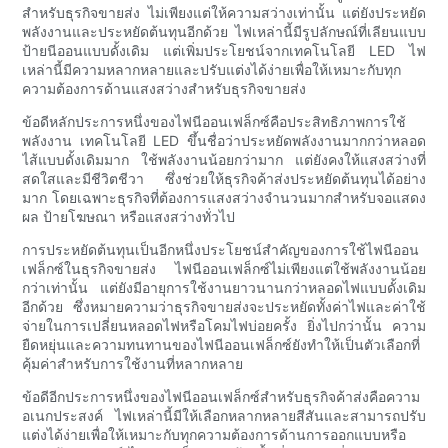
สำหรับธุรกิจขายส่ง ไม่เพียงแต่ให้ความสว่างเท่านั้น แต่ยังประหยัด
พลังงานและประหยัดต้นทุนอีกด้วย ไฟเหล่านี้มีรูปลักษณ์ที่เลียนแบบ
ป้ายนีออนแบบดั้งเดิม แต่เพิ่มประโยชน์จากเทคโนโลยี LED ไฟ
เหล่านี้มีความหลากหลายและปรับแต่งได้ง่ายเพื่อให้เหมาะกับทุก
ความต้องการด้านแสงสว่างสำหรับธุรกิจขายส่ง
ข้อดีหลักประการหนึ่งของไฟนีออนเฟล็กซ์คือประสิทธิภาพการใช้
พลังงาน เทคโนโลยี LED ขึ้นชื่อว่าประหยัดพลังงานมากกว่าหลอด
ไส้แบบดั้งเดิมมาก ใช้พลังงานน้อยกว่ามาก แต่ยังคงให้แสงสว่างที่
สดใสและมีชีวิตชีวา ซึ่งช่วยให้ธุรกิจค้าส่งประหยัดต้นทุนได้อย่าง
มาก โดยเฉพาะธุรกิจที่ต้องการแสงสว่างจำนวนมากสำหรับจอแสดง
ผล ป้ายโฆษณา หรือแสงสว่างทั่วไป
การประหยัดต้นทุนเป็นอีกหนึ่งประโยชน์สำคัญของการใช้ไฟนีออน
เฟล็กซ์ในธุรกิจขายส่ง ไฟนีออนเฟล็กซ์ไม่เพียงแต่ใช้พลังงานน้อย
กว่าเท่านั้น แต่ยังมีอายุการใช้งานยาวนานกว่าหลอดไฟแบบดั้งเดิม
อีกด้วย ซึ่งหมายความว่าธุรกิจขายส่งจะประหยัดทั้งค่าไฟและค่าใช้
จ่ายในการเปลี่ยนหลอดไฟหรือโคมไฟบ่อยครั้ง ยิ่งไปกว่านั้น ความ
ยืดหยุ่นและความทนทานของไฟนีออนเฟล็กซ์ยังทำให้เป็นตัวเลือกที่
คุ้มค่าสำหรับการใช้งานที่หลากหลาย
ข้อดีอีกประการหนึ่งของไฟนีออนเฟล็กซ์สำหรับธุรกิจค้าส่งคือความ
อเนกประสงค์ ไฟเหล่านี้มีให้เลือกหลากหลายสีสันและสามารถปรับ
แต่งได้ง่ายเพื่อให้เหมาะกับทุกความต้องการด้านการออกแบบหรือ