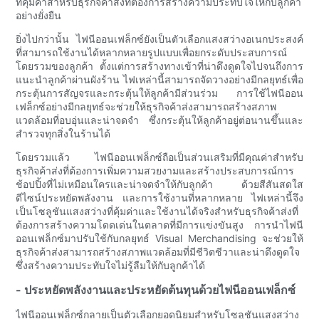
ที่คุ้มค่าสำหรับธุรกิจค้าส่งที่ต้องการสร้างความประทับใจให้กับลูกค้า
อย่างยั่งยืน
ยิ่งไปกว่านั้น ไฟนีออนเฟล็กซ์ยังเป็นตัวเลือกแสงสว่างอเนกประสงค์
ที่สามารถใช้งานได้หลากหลายรูปแบบเพื่อยกระดับประสบการณ์
โดยรวมของลูกค้า ตั้งแต่การสร้างทางเข้าที่น่าดึงดูดใจไปจนถึงการ
แนะนำลูกค้าผ่านผังร้าน ไฟเหล่านี้สามารถจัดวางอย่างมีกลยุทธ์เพื่อ
กระตุ้นการสัญจรและกระตุ้นให้ลูกค้ามีส่วนร่วม การใช้ไฟนีออน
เฟล็กซ์อย่างมีกลยุทธ์จะช่วยให้ธุรกิจค้าส่งสามารถสร้างสภาพ
แวดล้อมที่อบอุ่นและน่าจดจำ ซึ่งกระตุ้นให้ลูกค้าอยู่ต่อนานขึ้นและ
สำรวจทุกสิ่งในร้านได้
โดยรวมแล้ว ไฟนีออนเฟล็กซ์ถือเป็นส่วนเสริมที่มีคุณค่าสำหรับ
ธุรกิจค้าส่งที่ต้องการเพิ่มความสวยงามและสร้างประสบการณ์การ
ช้อปปิ้งที่ไม่เหมือนใครและน่าจดจำให้กับลูกค้า ด้วยสีสันสดใส
ดีไซน์ประหยัดพลังงาน และการใช้งานที่หลากหลาย ไฟเหล่านี้จึง
เป็นโซลูชันแสงสว่างที่คุ้มค่าและใช้งานได้จริงสำหรับธุรกิจค้าส่งที่
ต้องการสร้างความโดดเด่นในตลาดที่มีการแข่งขันสูง การนำไฟนี
ออนเฟล็กซ์มาปรับใช้กับกลยุทธ์ Visual Merchandising จะช่วยให้
ธุรกิจค้าส่งสามารถสร้างสภาพแวดล้อมที่มีชีวิตชีวาและน่าดึงดูดใจ
ซึ่งสร้างความประทับใจไม่รู้ลืมให้กับลูกค้าได้
- ประหยัดพลังงานและประหยัดต้นทุนด้วยไฟนีออนเฟล็กซ์
ไฟนีออนเฟล็กซ์กลายเป็นตัวเลือกยอดนิยมสำหรับโซลูชันแสงสว่าง