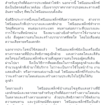
สำหรับธุรกิจที่ต้องการประหยัดค่าไฟฟ้า นอกจากนี้ ไฟนีออนเฟล็กซ์
ยังเป็นมิตรต่อสิ่งแวดล้อม เนื่องจากปราศจากสารปรอทและสารเคมี
อันตรายอื่นๆ ที่พบในไฟนีออนแบบดั้งเดิม
ข้อดีอีกประการหนึ่งของไฟนีออนเฟล็กซ์คือความทนทาน ต่างจาก
ไฟนีออนแก้วที่เปราะบางและแตกหักง่าย ไฟนีออนเฟล็กซ์ทำจาก
วัสดุที่ทนทาน ทนต่อแรงกระแทก ทนทานต่อสภาวะที่รุนแรงและ
การใช้งานที่หนักหน่วง จึงเหมาะอย่างยิ่งสำหรับการใช้งานกลาง
แจ้ง ดึงดูดความสนใจและสร้างบรรยากาศที่สดใส โดยไม่เสี่ยงต่อ
ความเสียหายหรือแตกหัก
นอกจากประโยชน์ใช้สอยแล้ว ไฟนีออนเฟล็กซ์ยังเป็นเครื่องมือ
ทางการตลาดที่มีประสิทธิภาพสูงอีกด้วย แสงสว่างสดใสและสีสัน
สดใสของไฟนีออนเฟล็กซ์จะช่วยดึงดูดความสนใจของผู้คนที่เดิน
ผ่านไปมา จึงเป็นวิธีการที่ยอดเยี่ยมในการดึงดูดลูกค้าและเพิ่ม
จำนวนลูกค้าที่เข้ามาใช้บริการ ไม่ว่าจะเป็นการใช้ในหน้าร้าน งาน
แสดงสินค้า หรือการตกแต่งงานอีเวนต์ ไฟนีออนเฟล็กซ์ก็รับประกัน
ว่าจะสร้างความโดดเด่นและสร้างความประทับใจไม่รู้ลืมให้กับ
ลูกค้า
โดยรวมแล้ว ไฟนีออนเฟล็กซ์นำเสนอโซลูชันแสงสว่างที่มี
เอกลักษณ์และหลากหลายสำหรับธุรกิจที่ต้องการสร้างความโดดเด่น
ในตลาดและสร้างความแตกต่าง ด้วยประสิทธิภาพการใช้พลังงาน
ความทนทาน และรูปลักษณ์ที่สะดุดตา ไฟนีออนเฟล็กซ์จึงเป็นตัว