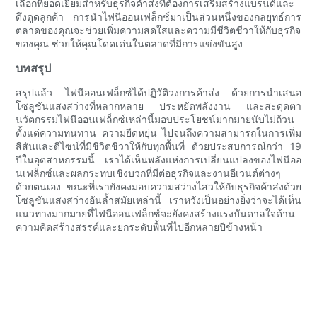
เลือกที่ยอดเยี่ยมสำหรับธุรกิจค้าส่งที่ต้องการเสริมสร้างแบรนด์และ
ดึงดูดลูกค้า การนำไฟนีออนเฟล็กซ์มาเป็นส่วนหนึ่งของกลยุทธ์การ
ตลาดของคุณจะช่วยเพิ่มความสดใสและความมีชีวิตชีวาให้กับธุรกิจ
ของคุณ ช่วยให้คุณโดดเด่นในตลาดที่มีการแข่งขันสูง
บทสรุป
สรุปแล้ว ไฟนีออนเฟล็กซ์ได้ปฏิวัติวงการค้าส่ง ด้วยการนำเสนอ
โซลูชันแสงสว่างที่หลากหลาย ประหยัดพลังงาน และสะดุดตา
นวัตกรรมไฟนีออนเฟล็กซ์เหล่านี้มอบประโยชน์มากมายนับไม่ถ้วน
ตั้งแต่ความทนทาน ความยืดหยุ่น ไปจนถึงความสามารถในการเพิ่ม
สีสันและดีไซน์ที่มีชีวิตชีวาให้กับทุกพื้นที่ ด้วยประสบการณ์กว่า 19
ปีในอุตสาหกรรมนี้ เราได้เห็นพลังแห่งการเปลี่ยนแปลงของไฟนีออ
นเฟล็กซ์และผลกระทบเชิงบวกที่มีต่อธุรกิจและงานอีเวนต์ต่างๆ
ด้วยตนเอง ขณะที่เรายังคงมอบความสว่างไสวให้กับธุรกิจค้าส่งด้วย
โซลูชันแสงสว่างอันล้ำสมัยเหล่านี้ เราหวังเป็นอย่างยิ่งว่าจะได้เห็น
แนวทางมากมายที่ไฟนีออนเฟล็กซ์จะยังคงสร้างแรงบันดาลใจด้าน
ความคิดสร้างสรรค์และยกระดับพื้นที่ไปอีกหลายปีข้างหน้า