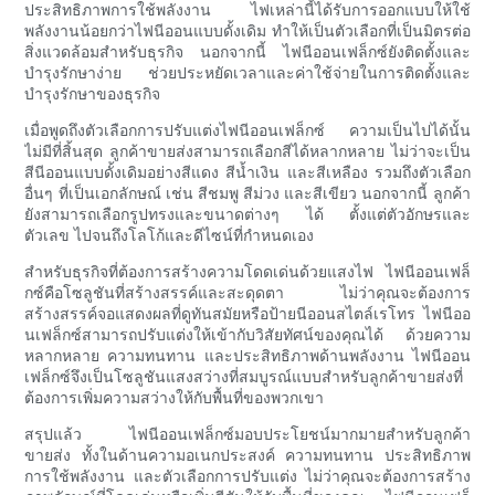
ประสิทธิภาพการใช้พลังงาน ไฟเหล่านี้ได้รับการออกแบบให้ใช้
พลังงานน้อยกว่าไฟนีออนแบบดั้งเดิม ทำให้เป็นตัวเลือกที่เป็นมิตรต่อ
สิ่งแวดล้อมสำหรับธุรกิจ นอกจากนี้ ไฟนีออนเฟล็กซ์ยังติดตั้งและ
บำรุงรักษาง่าย ช่วยประหยัดเวลาและค่าใช้จ่ายในการติดตั้งและ
บำรุงรักษาของธุรกิจ
เมื่อพูดถึงตัวเลือกการปรับแต่งไฟนีออนเฟล็กซ์ ความเป็นไปได้นั้น
ไม่มีที่สิ้นสุด ลูกค้าขายส่งสามารถเลือกสีได้หลากหลาย ไม่ว่าจะเป็น
สีนีออนแบบดั้งเดิมอย่างสีแดง สีน้ำเงิน และสีเหลือง รวมถึงตัวเลือก
อื่นๆ ที่เป็นเอกลักษณ์ เช่น สีชมพู สีม่วง และสีเขียว นอกจากนี้ ลูกค้า
ยังสามารถเลือกรูปทรงและขนาดต่างๆ ได้ ตั้งแต่ตัวอักษรและ
ตัวเลข ไปจนถึงโลโก้และดีไซน์ที่กำหนดเอง
สำหรับธุรกิจที่ต้องการสร้างความโดดเด่นด้วยแสงไฟ ไฟนีออนเฟล็
กซ์คือโซลูชันที่สร้างสรรค์และสะดุดตา ไม่ว่าคุณจะต้องการ
สร้างสรรค์จอแสดงผลที่ดูทันสมัยหรือป้ายนีออนสไตล์เรโทร ไฟนีออ
นเฟล็กซ์สามารถปรับแต่งให้เข้ากับวิสัยทัศน์ของคุณได้ ด้วยความ
หลากหลาย ความทนทาน และประสิทธิภาพด้านพลังงาน ไฟนีออน
เฟล็กซ์จึงเป็นโซลูชันแสงสว่างที่สมบูรณ์แบบสำหรับลูกค้าขายส่งที่
ต้องการเพิ่มความสว่างให้กับพื้นที่ของพวกเขา
สรุปแล้ว ไฟนีออนเฟล็กซ์มอบประโยชน์มากมายสำหรับลูกค้า
ขายส่ง ทั้งในด้านความอเนกประสงค์ ความทนทาน ประสิทธิภาพ
การใช้พลังงาน และตัวเลือกการปรับแต่ง ไม่ว่าคุณจะต้องการสร้าง