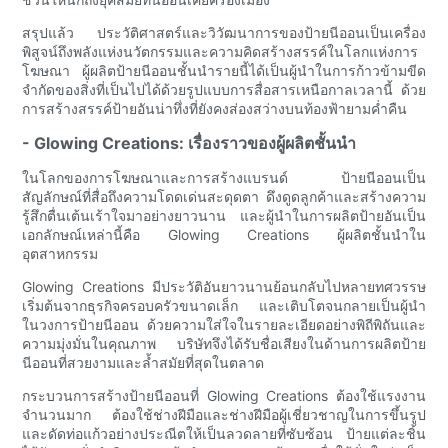
สรุปแล้ว ประวัติศาสตร์และวิวัฒนาการของป้ายนีออนเป็นเครื่อง
พิสูจน์ถึงพลังแห่งนวัตกรรมและความคิดสร้างสรรค์ในโลกแห่งการ
โฆษณา ผู้ผลิตป้ายนีออนชั้นนำรายนี้ได้เป็นผู้นำในการก้าวข้ามขีด
จำกัดของสิ่งที่เป็นไปได้ด้วยรูปแบบการสื่อสารเหนือกาลเวลานี้ ด้วย
การสร้างสรรค์ป้ายอันน่าทึ่งที่ยังคงส่องสว่างบนท้องฟ้ายามค่ำคืน
- Glowing Creations: เรื่องราวของผู้ผลิตชั้นนำ
ในโลกของการโฆษณาและการสร้างแบรนด์ ป้ายนีออนเป็น
สัญลักษณ์ที่สื่อถึงความโดดเด่นสะดุดตา ดึงดูดลูกค้าและสร้างความ
รู้สึกตื่นเต้นเร้าใจมาอย่างยาวนาน และผู้นำในการผลิตป้ายอันเป็น
เอกลักษณ์เหล่านี้คือ Glowing Creations ผู้ผลิตชั้นนำใน
อุตสาหกรรม
Glowing Creations มีประวัติอันยาวนานย้อนกลับไปหลายทศวรรษ
เริ่มต้นจากธุรกิจครอบครัวขนาดเล็ก และเติบโตจนกลายเป็นผู้นำ
ในวงการป้ายนีออน ด้วยความใส่ใจในรายละเอียดอย่างพิถีพิถันและ
ความมุ่งมั่นในคุณภาพ บริษัทจึงได้รับชื่อเสียงในด้านการผลิตป้าย
นีออนที่สวยงามและล้ำสมัยที่สุดในตลาด
กระบวนการสร้างป้ายนีออนที่ Glowing Creations ต้องใช้แรงงาน
จำนวนมาก ต้องใช้ช่างฝีมือและช่างฝีมือผู้เชี่ยวชาญในการขึ้นรูป
และดัดท่อแก้วอย่างประณีตให้เป็นลวดลายที่ซับซ้อน ป้ายแต่ละชิ้น