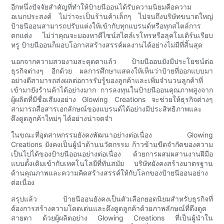
อีกหนึ่งปัจจัยสำคัญที่ทำให้ป้ายนีออนได้รับความนิยมคือความ
อเนกประสงค์ ไม่ว่าจะเป็นร้านค้าเล็กๆ ไปจนถึงบริษัทขนาดใหญ่
ป้ายนีออนสามารถปรับแต่งให้เข้ากับทุกแบรนด์หรือทุกสไตล์การ
ตกแต่ง ไม่ว่าคุณจะมองหาดีไซน์สไตล์เรโทรหรือลุคโมเดิร์นเรียบ
หรู ป้ายนีออนก็มอบโอกาสสร้างสรรค์ผลงานได้อย่างไม่มีที่สิ้นสุด
นอกจากความสวยงามสะดุดตาแล้ว ป้ายนีออนยังมีประโยชน์ต่อ
ธุรกิจต่างๆ อีกด้วย ผลการศึกษาแสดงให้เห็นว่าป้ายที่ออกแบบมา
อย่างดีสามารถส่งผลต่อการรับรู้ของลูกค้าและเพิ่มจำนวนลูกค้าที่
เข้ามายังร้านค้าได้อย่างมาก การลงทุนในป้ายนีออนคุณภาพสูงจาก
ผู้ผลิตที่มีชื่อเสียงอย่าง Glowing Creations จะช่วยให้ธุรกิจต่างๆ
สามารถสื่อสารเอกลักษณ์ของแบรนด์ได้อย่างมีประสิทธิภาพและ
ดึงดูดลูกค้าใหม่ๆ ได้อย่างน่าจดจำ
ในขณะที่อุตสาหกรรมยังคงพัฒนาอย่างต่อเนื่อง Glowing
Creations ยังคงเป็นผู้นำด้านนวัตกรรม ก้าวข้ามขีดจำกัดของความ
เป็นไปได้ของป้ายนีออนอย่างต่อเนื่อง ด้วยการผสมผสานงานฝีมือ
แบบดั้งเดิมเข้ากับเทคโนโลยีที่ทันสมัย ​​บริษัทยังคงสร้างมาตรฐาน
ด้านคุณภาพและความคิดสร้างสรรค์ให้กับโลกของป้ายนีออนอย่าง
ต่อเนื่อง
สรุปแล้ว ป้ายนีออนยังคงเป็นตัวเลือกยอดนิยมสำหรับธุรกิจที่
ต้องการสร้างความโดดเด่นและดึงดูดลูกค้าด้วยภาพลักษณ์ที่ดึงดูด
สายตา ด้วยผู้ผลิตอย่าง Glowing Creations ที่เป็นผู้นำใน