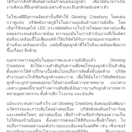
ได้รับการสั่งทำพิเศษตามข้อกำหนดของลูกค้า เพื่อให้มั่นใจว่าเป็น
งานศิลปะที่มีเอกลักษณ์เฉพาะตัวและมีเอกลักษณ์เฉพาะตัว
ไม่ใช่แค่ฝีมือการผลิตเท่านั้นที่ทำให้ Glowing Creations โดดเด่น
กว่าคู่แข่ง บริษัทยังภาคภูมิใจในความมุ่งมั่นด้านความยั่งยืน โดย
เลือกใช้หลอดไฟ LED ประหยัดพลังงานในป้ายโฆษณาหลายรุ่นเพื่อ
ลดผลกระทบต่อสิ่งแวดล้อม ความมุ่งมั่นในการดำเนินงานที่เป็นมิตร
ต่อสิ่งแวดล้อมนี้ไม่เพียงแต่ทำให้บริษัทได้รับการยกย่องจากองค์กร
ด้านสิ่งแวดล้อมเท่านั้น แต่ยังดึงดูดลูกค้าที่ใส่ใจสิ่งแวดล้อมเพิ่มมาก
ขึ้นเรื่อยๆ อีกด้วย
นอกจากความมุ่งมั่นในคุณภาพและความยั่งยืนแล้ว Glowing
Creations ยังให้ความสำคัญกับความพึงพอใจของลูกค้าเป็นสำคัญ
ตั้งแต่การให้คำปรึกษาเบื้องต้นไปจนถึงการติดตั้งขั้นสุดท้าย บริษัท
ทำงานอย่างใกล้ชิดกับลูกค้าแต่ละราย เพื่อให้มั่นใจว่าวิสัยทัศน์ของ
ลูกค้าจะถูกถ่ายทอดออกมาได้อย่างเหนือความคาดหมาย แนวทาง
เฉพาะบุคคลนี้ช่วยสร้างความสัมพันธ์อันยาวนานกับลูกค้าจากหลาก
หลายอุตสาหกรรม ทั้งค้าปลีก โรงแรม และบันเทิง
แม้จะประสบความสำเร็จ แต่ Glowing Creations ยังคงมุ่งมั่นพัฒนา
นวัตกรรมและการเติบโตอย่างต่อเนื่อง บริษัทยังคงค้นคว้าหาวัสดุ
และเทคนิคใหม่ๆ อย่างต่อเนื่อง เพื่อก้าวข้ามขีดจำกัดของความเป็น
ไปได้ของป้ายนีออน ตั้งแต่การทดลองใช้สีสันและพื้นผิวใหม่ๆ ไป
จนถึงการผสมผสานองค์ประกอบแบบอินเทอร์แอคทีฟ เช่น เซ็นเซอร์
ตรวจจับความเคลื่อนไหวและจอแสดงผลดิจิทัล ทีมงานของ