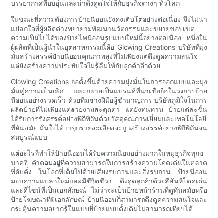
บรรยากาศที่อบอุ่นและน่าดึงดูดใจให้กับธุรกิจต่างๆ ทั่วโลก
ในขณะที่ความต้องการป้ายนีออนยังคงเติบโตอย่างต่อเนื่อง จึงไม่น่า
แปลกใจที่ผู้ผลิตต่างพยายามพัฒนานวัตกรรมและขยายขอบเขต
ความเป็นไปได้ของป้ายไฟนีออนรูปแบบใหม่นี้อย่างต่อเนื่อง หนึ่งใน
ผู้ผลิตที่เป็นผู้นำในอุตสาหกรรมนี้คือ Glowing Creations บริษัทที่มุ่ง
มั่นสร้างสรรค์ป้ายนีออนคุณภาพสูงที่ไม่เพียงแต่ดึงดูดความสนใจ
แต่ยังสร้างความประทับใจไม่รู้ลืมให้กับลูกค้าอีกด้วย
Glowing Creations ก่อตั้งขึ้นด้วยความมุ่งมั่นในการออกแบบและมุ่ง
มั่นสู่ความเป็นเลิศ และกลายเป็นแบรนด์ที่น่าเชื่อถือในวงการป้าย
นีออนอย่างรวดเร็ว ด้วยทีมช่างฝีมือผู้ชำนาญการ บริษัทภูมิใจในการ
ผลิตป้ายที่ไม่เพียงแต่สวยงามสะดุดตา แต่ยังทนทาน ป้ายแต่ละชิ้น
ได้รับการรังสรรค์อย่างพิถีพิถันด้วยวัสดุคุณภาพเยี่ยมและเทคโนโลยี
ที่ทันสมัย ​​มั่นใจได้ว่าทุกรายละเอียดจะถูกสร้างสรรค์อย่างพิถีพิถันจน
สมบูรณ์แบบ
แต่อะไรที่ทำให้ป้ายนีออนได้รับความนิยมอย่างมากในหมู่ธุรกิจทุกข
นาด? คำตอบอยู่ที่ความสามารถในการสร้างความโดดเด่นในตลาด
ที่คับคั่ง ในโลกที่เต็มไปด้วยเสียงรบกวนและสิ่งรบกวน ป้ายนีออน
มอบความแปลกใหม่และมีชีวิตชีวา ดึงดูดลูกค้าด้วยสีสันที่โดดเด่น
และดีไซน์ที่เป็นเอกลักษณ์ ไม่ว่าจะเป็นป้ายหน้าร้านที่ดูทันสมัยหรือ
ป้ายโฆษณาที่มีเอกลักษณ์ ป้ายนีออนก็สามารถดึงดูดความสนใจและ
กระตุ้นความอยากรู้ในแบบที่ป้ายแบบดั้งเดิมไม่สามารถเทียบได้