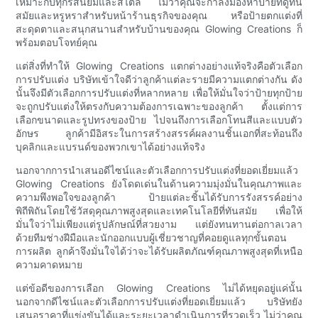
เหมาะกับทุกรสนิยมและสไตล์ ไม่ว่าคุณจะกำลังมองหาป้ายที่ดูทัน
สมัยและหรูหราสำหรับหน้าร้านธุรกิจของคุณ หรือป้ายตกแต่งที่
สะดุดตาและสนุกสนานสำหรับบ้านของคุณ Glowing Creations ก็
พร้อมตอบโจทย์คุณ
แต่สิ่งที่ทำให้ Glowing Creations แตกต่างอย่างแท้จริงคือตัวเลือก
การปรับแต่ง บริษัทเข้าใจดีว่าลูกค้าแต่ละรายมีความแตกต่างกัน ดัง
นั้นจึงมีตัวเลือกการปรับแต่งที่หลากหลาย เพื่อให้มั่นใจว่าป้ายทุกป้าย
จะถูกปรับแต่งให้ตรงกับความต้องการเฉพาะของลูกค้า ตั้งแต่การ
เลือกขนาดและรูปทรงของป้าย ไปจนถึงการเลือกโทนสีและแบบตัว
อักษร ลูกค้ามีอิสระในการสร้างสรรค์ผลงานชิ้นเอกที่สะท้อนถึง
บุคลิกและแบรนด์ของพวกเขาได้อย่างแท้จริง
นอกจากการนำเสนอดีไซน์และตัวเลือกการปรับแต่งที่ยอดเยี่ยมแล้ว
Glowing Creations ยังโดดเด่นในด้านความมุ่งมั่นในคุณภาพและ
ความพึงพอใจของลูกค้า ป้ายแต่ละชิ้นได้รับการรังสรรค์อย่าง
พิถีพิถันโดยใช้วัสดุคุณภาพสูงสุดและเทคโนโลยีที่ทันสมัย ​​เพื่อให้
มั่นใจว่าไม่เพียงแต่รูปลักษณ์ที่สวยงาม แต่ยังทนทานต่อกาลเวลา
ด้วยทีมช่างฝีมือและนักออกแบบผู้เชี่ยวชาญที่คอยดูแลทุกขั้นตอน
การผลิต ลูกค้าจึงมั่นใจได้ว่าจะได้รับผลิตภัณฑ์คุณภาพสูงสุดที่เหนือ
ความคาดหมาย
แต่ข้อดีของการเลือก Glowing Creations ไม่ได้หยุดอยู่แค่นั้น
นอกจากดีไซน์และตัวเลือกการปรับแต่งที่ยอดเยี่ยมแล้ว บริษัทยัง
เสนอราคาที่แข่งขันได้และระยะเวลาดำเนินการที่รวดเร็ว ไม่ว่าคุณ