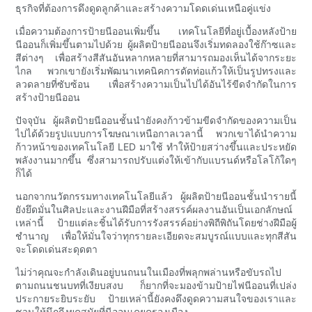
ธุรกิจที่ต้องการดึงดูดลูกค้าและสร้างความโดดเด่นเหนือคู่แข่ง
เมื่อความต้องการป้ายนีออนเพิ่มขึ้น เทคโนโลยีที่อยู่เบื้องหลังป้าย
นีออนก็เพิ่มขึ้นตามไปด้วย ผู้ผลิตป้ายนีออนจึงเริ่มทดลองใช้ก๊าซและ
สีต่างๆ เพื่อสร้างสีสันอันหลากหลายที่สามารถมองเห็นได้จากระยะ
ไกล พวกเขายังเริ่มพัฒนาเทคนิคการดัดท่อแก้วให้เป็นรูปทรงและ
ลวดลายที่ซับซ้อน เพื่อสร้างความเป็นไปได้อันไร้ขีดจำกัดในการ
สร้างป้ายนีออน
ปัจจุบัน ผู้ผลิตป้ายนีออนชั้นนำยังคงก้าวข้ามขีดจำกัดของความเป็น
ไปได้ด้วยรูปแบบการโฆษณาเหนือกาลเวลานี้ พวกเขาได้นำความ
ก้าวหน้าของเทคโนโลยี LED มาใช้ ทำให้ป้ายสว่างขึ้นและประหยัด
พลังงานมากขึ้น ซึ่งสามารถปรับแต่งให้เข้ากับแบรนด์หรือโลโก้ใดๆ
ก็ได้
นอกจากนวัตกรรมทางเทคโนโลยีแล้ว ผู้ผลิตป้ายนีออนชั้นนำรายนี้
ยังยึดมั่นในศิลปะและงานฝีมือที่สร้างสรรค์ผลงานอันเป็นเอกลักษณ์
เหล่านี้ ป้ายแต่ละชิ้นได้รับการรังสรรค์อย่างพิถีพิถันโดยช่างฝีมือผู้
ชำนาญ เพื่อให้มั่นใจว่าทุกรายละเอียดจะสมบูรณ์แบบและทุกสีสัน
จะโดดเด่นสะดุดตา
ไม่ว่าคุณจะกำลังเดินอยู่บนถนนในเมืองที่พลุกพล่านหรือขับรถไป
ตามถนนชนบทที่เงียบสงบ ก็ยากที่จะมองข้ามป้ายไฟนีออนที่เปล่ง
ประกายระยิบระยับ ป้ายเหล่านี้ยังคงดึงดูดความสนใจของเราและ
ชวนให้นึกถึงยุคสมัยที่นีออนเคยครองเมือง