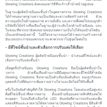
Glowing Creations ยังคงมองหาวิธีที่จะก้าวล้ำนำหน้าอยู่เสมอ
ในฐานะผู้ผลิตป้ายนีออนชั้นนำในอุตสาหกรรม Glowing Creations
ได้กำหนดมาตรฐานความเป็นเลิศและความคิดสร้างสรรค์ ด้วย
ความมุ่งมั่นในด้านคุณภาพ ความยั่งยืน และความพึงพอใจของลูกค้า
บริษัทจึงได้สร้างชื่อเสียงในฐานะผู้นำระดับโลกด้านป้ายนีออน และ
ในขณะที่พวกเขายังคงขยายขอบเขตความเป็นไปได้ของป้ายไฟอัน
เป็นเอกลักษณ์เหล่านี้ ไม่มีใครสามารถบอกได้ว่าผลงานสร้างสรรค์
อันเปล่งประกายของพวกเขาจะพาพวกเขาไปสู่จุดใดต่อไป
- มีดีไซน์ชั้นนำและตัวเลือกการปรับแต่งให้เลือก
Glowing Creations: ผู้ผลิตป้ายนีออนชั้นนำ - นำเสนอดีไซน์และตัว
เลือกการปรับแต่งชั้นนำ
เมื่อพูดถึงป้ายนีออน Glowing Creations ถือเป็นผู้ผลิตชั้นนำใน
วงการ ด้วยชื่อเสียงด้านงานฝีมือคุณภาพและดีไซน์ที่ล้ำสมัย
Glowing Creations จึงกลายเป็นตัวเลือกอันดับต้นๆ ของธุรกิจและ
บุคคลทั่วไปที่ต้องการเพิ่มความสว่างไสวและมีสไตล์ให้กับพื้นที่
หนึ่งในปัจจัยสำคัญที่ทำให้ Glowing Creations โดดเด่นเหนือคู่แข่ง
คือดีไซน์ชั้นนำที่หลากหลาย ตั้งแต่ป้ายนีออนคลาสสิกสีสันสดใส
สะดุดตา ไปจนถึงตัวเลือกไฟ LED ทันสมัยที่สามารถปรับแต่งเพื่อ
แสดงสีสันและลวดลายได้หลากหลาย Glowing Creations มีสินค้าที่