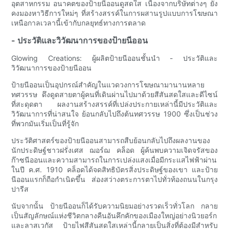
อุตสาหกรรม อนาคตของป้ายนีออนดูสดใส เนื่องจากบริษัทต่างๆ ยัง
คงมองหาวิธีการใหม่ๆ ที่สร้างสรรค์ในการผสานรูปแบบการโฆษณา
เหนือกาลเวลานี้เข้ากับกลยุทธ์ทางการตลาด
- ประวัติและวิวัฒนาการของป้ายนีออน
Glowing Creations: ผู้ผลิตป้ายนีออนชั้นนำ - ประวัติและ
วิวัฒนาการของป้ายนีออน
ป้ายนีออนเป็นอุปกรณ์สำคัญในแวดวงการโฆษณามานานหลาย
ทศวรรษ ดึงดูดสายตาผู้คนที่เดินผ่านไปมาด้วยสีสันสดใสและดีไซน์
ที่สะดุดตา ผลงานสร้างสรรค์ที่เปล่งประกายเหล่านี้มีประวัติและ
วิวัฒนาการที่น่าสนใจ ย้อนกลับไปถึงต้นทศวรรษ 1900 ซึ่งเป็นช่วง
ที่พวกมันเริ่มเป็นที่รู้จัก
ประวัติศาสตร์ของป้ายนีออนสามารถสืบย้อนกลับไปถึงผลงานของ
นักประดิษฐ์ชาวฝรั่งเศส ฌอร์ฌ คล็อด ผู้ค้นพบความเจิดจรัสของ
ก๊าซนีออนและความสามารถในการเปล่งแสงเมื่อมีกระแสไฟฟ้าผ่าน
ในปี ค.ศ. 1910 คล็อดได้จดสิทธิบัตรสิ่งประดิษฐ์ของเขา และป้าย
นีออนแรกก็ถือกำเนิดขึ้น ส่องสว่างตระการตาไปทั่วท้องถนนในกรุง
ปารีส
นับจากนั้น ป้ายนีออนก็ได้รับความนิยมอย่างรวดเร็วทั่วโลก กลาย
เป็นสัญลักษณ์แห่งชีวิตกลางคืนอันคึกคักของเมืองใหญ่อย่างนิวยอร์ก
และลาสเวกัส ป้ายไฟสีสันสดใสเหล่านี้กลายเป็นสิ่งที่ต้องมีสำหรับ