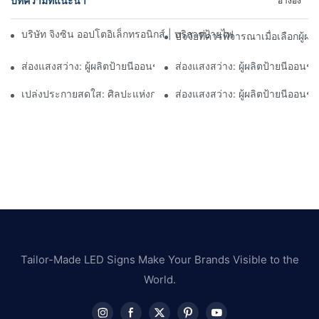
บทความที่แนะนำ
อ้างอิง
บริษัท จิงซิน ออปโตอิเล็กทรอนิกส์ | บริการป้ายไฟนีออน LED แบบ
ปัจจัยที่ควรพิจารณาเมื่อเลือกผู้ผ
ส่องแสงสว่าง: ผู้ผลิตป้ายนีออนชั้นนำของโลก
ส่องแสงสว่าง: ผู้ผลิตป้ายนีออนชั
เปล่งประกายสดใส: ศิลปะแห่งการผลิตป้ายนีออน1
ส่องแสงสว่าง: ผู้ผลิตป้ายนีออน
Tailor-Made LED Signs Make Your Brands Visible to the
World.