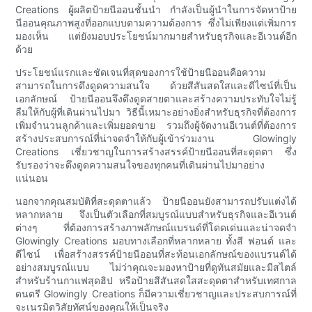
Creations ผู้ผลิตป้ายนีออนชั้นนำ กำลังเป็นผู้นำในการจัดหาป้าย
นีออนคุณภาพสูงที่ออกแบบตามความต้องการ ซึ่งไม่เพียงแต่เพิ่มการ
มองเห็น แต่ยังมอบประโยชน์มากมายสำหรับธุรกิจและอีเวนต์อีก
ด้วย
ประโยชน์แรกและชัดเจนที่สุดของการใช้ป้ายนีออนคือความ
สามารถในการดึงดูดความสนใจ ด้วยสีสันสดใสและดีไซน์ที่เป็น
เอกลักษณ์ ป้ายนีออนจึงดึงดูดสายตาและสร้างความประทับใจไม่รู้
ลืมให้กับผู้ที่เดินผ่านไปมา วิธีนี้เหมาะอย่างยิ่งสำหรับธุรกิจที่ต้องการ
เพิ่มจำนวนลูกค้าและเพิ่มยอดขาย รวมถึงผู้จัดงานอีเวนต์ที่ต้องการ
สร้างประสบการณ์ที่น่าจดจำให้กับผู้เข้าร่วมงาน Glowingly
Creations เชี่ยวชาญในการสร้างสรรค์ป้ายนีออนที่สะดุดตา ซึ่ง
รับรองว่าจะดึงดูดความสนใจของทุกคนที่เดินผ่านไปมาอย่าง
แน่นอน
นอกจากคุณสมบัติที่สะดุดตาแล้ว ป้ายนีออนยังสามารถปรับแต่งได้
หลากหลาย จึงเป็นตัวเลือกที่สมบูรณ์แบบสำหรับธุรกิจและอีเวนต์
ต่างๆ ที่ต้องการสร้างภาพลักษณ์แบรนด์ที่โดดเด่นและน่าจดจำ
Glowingly Creations มอบทางเลือกที่หลากหลาย ทั้งสี ฟอนต์ และ
ดีไซน์ เพื่อสร้างสรรค์ป้ายนีออนที่สะท้อนเอกลักษณ์ของแบรนด์ได้
อย่างสมบูรณ์แบบ ไม่ว่าคุณจะมองหาป้ายที่ดูทันสมัยและมีสไตล์
สำหรับร้านกาแฟสุดฮิป หรือป้ายสีสันสดใสสะดุดตาสำหรับเทศกาล
ดนตรี Glowingly Creations ก็มีความเชี่ยวชาญและประสบการณ์ที่
จะเนรมิตวิสัยทัศน์ของคุณให้เป็นจริง