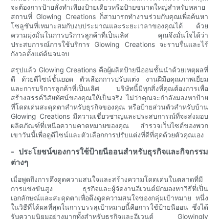
จะต้องการป้ายสั่งทำเพียงป้ายเดียวหรือป้ายขนาดใหญ่สำหรับหลาย
สถานที่ Glowing Creations ก็สามารถทำงานร่วมกับคุณเพื่อค้นหา
โซลูชันที่เหมาะสมกับงบประมาณและระยะเวลาของคุณได้ ด้วย
ความมุ่งมั่นในการบริการลูกค้าที่เป็นเลิศ คุณจึงมั่นใจได้ว่า
ประสบการณ์การใช้บริการ Glowing Creations จะราบรื่นและไร้
กังวลตั้งแต่ต้นจนจบ
สรุปแล้ว Glowing Creations คือผู้ผลิตป้ายนีออนชั้นนำด้วยเหตุผลที่
ดี ด้วยดีไซน์ชั้นยอด ตัวเลือกการปรับแต่ง งานฝีมือคุณภาพเยี่ยม
และการบริการลูกค้าที่เป็นเลิศ บริษัทนี้มีทุกสิ่งที่คุณต้องการเพื่อ
สร้างสรรค์วิสัยทัศน์ของคุณให้เป็นจริง ไม่ว่าคุณจะกำลังมองหาป้าย
ที่โดดเด่นสะดุดตาสำหรับธุรกิจของคุณ หรือป้ายส่วนตัวสำหรับบ้าน
Glowing Creations มีความเชี่ยวชาญและประสบการณ์ที่จะส่งมอบ
ผลิตภัณฑ์ที่เหนือความคาดหมายของคุณ สำรวจเว็บไซต์ของพวก
เขาวันนี้เพื่อดูดีไซน์และตัวเลือกการปรับแต่งที่ดีที่สุดด้วยตัวคุณเอง
- ประโยชน์ของการใช้ป้ายนีออนสำหรับธุรกิจและกิจกรรม
ต่างๆ
เมื่อพูดถึงการดึงดูดความสนใจและสร้างความโดดเด่นในตลาดที่มี
การแข่งขันสูง ธุรกิจและผู้จัดงานอีเวนต์มักมองหาวิธีที่เป็น
เอกลักษณ์และสะดุดตาเพื่อดึงดูดความสนใจของกลุ่มเป้าหมาย หนึ่ง
ในวิธีที่ได้ผลที่สุดในการบรรลุเป้าหมายนี้คือการใช้ป้ายนีออน ซึ่งได้
รับความนิยมอย่างมากทั้งสำหรับธุรกิจและอีเวนต์ Glowingly