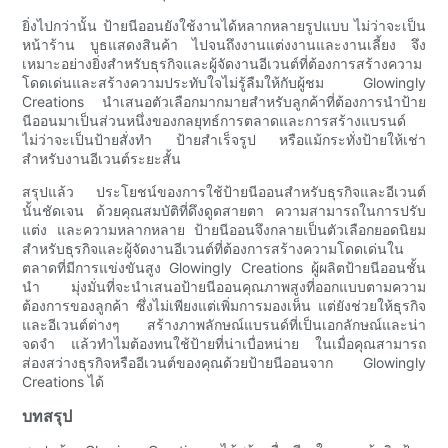
ยิ่งไปกว่านั้น ป้ายนีออนยังใช้งานได้หลากหลายรูปแบบ ไม่ว่าจะเป็น
หน้าร้าน บูธแสดงสินค้า ไปจนถึงงานแต่งงานและงานเลี้ยง จึง
เหมาะอย่างยิ่งสำหรับธุรกิจและผู้จัดงานอีเวนต์ที่ต้องการสร้างความ
โดดเด่นและสร้างความประทับใจไม่รู้ลืมให้กับผู้ชม Glowingly
Creations นำเสนอตัวเลือกมากมายสำหรับลูกค้าที่ต้องการนำป้าย
นีออนมาเป็นส่วนหนึ่งของกลยุทธ์การตลาดและการสร้างแบรนด์
ไม่ว่าจะเป็นป้ายสั่งทำ ป้ายสำเร็จรูป หรือแม้กระทั่งป้ายให้เช่า
สำหรับงานอีเวนต์ระยะสั้น
สรุปแล้ว ประโยชน์ของการใช้ป้ายนีออนสำหรับธุรกิจและอีเวนต์
นั้นชัดเจน ด้วยคุณสมบัติที่ดึงดูดสายตา ความสามารถในการปรับ
แต่ง และความหลากหลาย ป้ายนีออนจึงกลายเป็นตัวเลือกยอดนิยม
สำหรับธุรกิจและผู้จัดงานอีเวนต์ที่ต้องการสร้างความโดดเด่นใน
ตลาดที่มีการแข่งขันสูง Glowingly Creations ผู้ผลิตป้ายนีออนชั้น
นำ มุ่งมั่นที่จะนำเสนอป้ายนีออนคุณภาพสูงที่ออกแบบตามความ
ต้องการของลูกค้า ซึ่งไม่เพียงแต่เพิ่มการมองเห็น แต่ยังช่วยให้ธุรกิจ
และอีเวนต์ต่างๆ สร้างภาพลักษณ์แบรนด์ที่เป็นเอกลักษณ์และน่า
จดจำ แล้วทำไมต้องทนใช้ป้ายที่น่าเบื่อหน่าย ในเมื่อคุณสามารถ
ส่องสว่างธุรกิจหรืออีเวนต์ของคุณด้วยป้ายนีออนจาก Glowingly
Creations ได้
บทสรุป