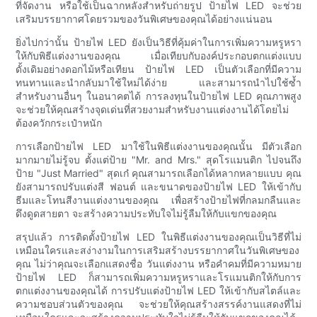
ที่จัดงาน หรือใช้เป็นฉากหลังสำหรับถ่ายรูป ป้ายไฟ LED จะช่วย
เสริมบรรยากาศโดยรวมของวันพิเศษของคุณได้อย่างแน่นอน
ยิ่งไปกว่านั้น ป้ายไฟ LED ยังเป็นวิธีที่คุ้มค่าในการเพิ่มความหรูหรา
ให้กับพิธีแต่งงานของคุณ เมื่อเทียบกับองค์ประกอบตกแต่งแบบ
ดั้งเดิมอย่างดอกไม้หรือเทียน ป้ายไฟ LED เป็นตัวเลือกที่มีความ
ทนทานและนำกลับมาใช้ใหม่ได้ง่าย และสามารถนำไปใช้ซ้ำ
สำหรับงานอื่นๆ ในอนาคตได้ การลงทุนในป้ายไฟ LED คุณภาพสูง
จะช่วยให้คุณสร้างจุดเด่นที่สวยงามสำหรับงานแต่งงานได้โดยไม่
ต้องควักกระเป๋าหนัก
การเลือกป้ายไฟ LED มาใช้ในพิธีแต่งงานของคุณนั้น มีตัวเลือก
มากมายไม่รู้จบ ตั้งแต่ป้าย "Mr. and Mrs." สุดโรแมนติก ไปจนถึง
ป้าย "Just Married" สุดเก๋ คุณสามารถเลือกได้หลากหลายแบบ คุณ
ยังสามารถปรับแต่งสี ฟอนต์ และขนาดของป้ายไฟ LED ให้เข้ากับ
ธีมและโทนสีงานแต่งงานของคุณ เพื่อสร้างป้ายไฟที่กลมกลืนและ
ดึงดูดสายตา จะสร้างความประทับใจไม่รู้ลืมให้กับแขกของคุณ
สรุปแล้ว การติดตั้งป้ายไฟ LED ในพิธีแต่งงานของคุณเป็นวิธีที่ไม่
เหมือนใครและสง่างามในการเสริมสร้างบรรยากาศในวันพิเศษของ
คุณ ไม่ว่าคุณจะเลือกแสดงชื่อ วันแต่งงาน หรือคำคมที่มีความหมาย
ป้ายไฟ LED ก็สามารถเพิ่มความหรูหราและโรแมนติกให้กับการ
ตกแต่งงานของคุณได้ การปรับแต่งป้ายไฟ LED ให้เข้ากับสไตล์และ
ความชอบส่วนตัวของคุณ จะช่วยให้คุณสร้างสรรค์งานแสดงที่ไม่