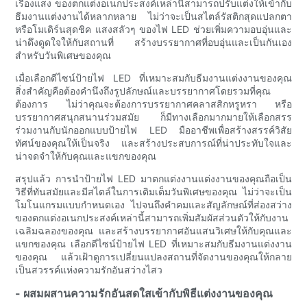
เรืองแสง ของตกแต่งอเนกประสงค์เหล่านี้สามารถปรับแต่งให้เข้ากับ
ธีมงานแต่งงานได้หลากหลาย ไม่ว่าจะเป็นสไตล์รัสติกสุดแปลกตา
หรือโมเดิร์นสุดชิค แสงสลัวๆ ของไฟ LED ช่วยเพิ่มความอบอุ่นและ
น่าดึงดูดใจให้กับสถานที่ สร้างบรรยากาศที่อบอุ่นและเป็นกันเอง
สำหรับวันพิเศษของคุณ
เมื่อเลือกดีไซน์ป้ายไฟ LED ที่เหมาะสมกับธีมงานแต่งงานของคุณ
สิ่งสำคัญคือต้องคำนึงถึงรูปลักษณ์และบรรยากาศโดยรวมที่คุณ
ต้องการ ไม่ว่าคุณจะต้องการบรรยากาศคลาสสิกหรูหรา หรือ
บรรยากาศสนุกสนานร่วมสมัย ก็มีทางเลือกมากมายให้เลือกสรร
ร่วมงานกับนักออกแบบป้ายไฟ LED มืออาชีพเพื่อสร้างสรรค์วิสัย
ทัศน์ของคุณให้เป็นจริง และสร้างประสบการณ์ที่น่าประทับใจและ
น่าจดจำให้กับคุณและแขกของคุณ
สรุปแล้ว การนำป้ายไฟ LED มาตกแต่งงานแต่งงานของคุณถือเป็น
วิธีที่ทันสมัยและมีสไตล์ในการเติมเต็มวันพิเศษของคุณ ไม่ว่าจะเป็น
โมโนแกรมแบบกำหนดเอง ไปจนถึงคำคมและสัญลักษณ์ที่ส่องสว่าง
ของตกแต่งอเนกประสงค์เหล่านี้สามารถเพิ่มสัมผัสส่วนตัวให้กับงาน
เฉลิมฉลองของคุณ และสร้างบรรยากาศอันแสนวิเศษให้กับคุณและ
แขกของคุณ เลือกดีไซน์ป้ายไฟ LED ที่เหมาะสมกับธีมงานแต่งงาน
ของคุณ แล้วเฝ้าดูการเปลี่ยนแปลงสถานที่จัดงานของคุณให้กลาย
เป็นสวรรค์แห่งความรักอันสว่างไสว
- ผสมผสานความรักอันสดใสเข้ากับพิธีแต่งงานของคุณ