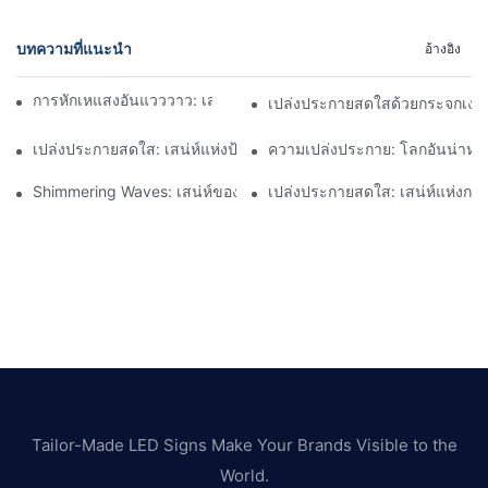
บทความที่แนะนำ
อ้างอิง
การหักเหแสงอันแวววาว: เสน่ห์ของกระจกนีออนแบบคลื่น
เปล่งประกายสดใสด้วยกระจกเงาเต
เปล่งประกายสดใส: เสน่ห์แห่งป้ายนีออนกระจก
ความเปล่งประกาย: โลกอันน่าหลง
Shimmering Waves: เสน่ห์ของกระจกนีออนแบบคลื่น
เปล่งประกายสดใส: เสน่ห์แห่งกร
Tailor-Made LED Signs Make Your Brands Visible to the
World.