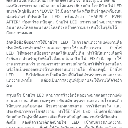
ติกและแปลกใหม่ให้กับการตกแต่งงานแต่งงานของคุณได้อีกด้วย
ลองนึกภาพการกล่าวคำสาบานใต้แสงระยิบระยับ โดยมีป้ายไฟ LED
ขนาดใหญ่เขียนว่า "LOVE" ไว้เป็นฉากหลัง หรือเต้นรำสุดเหวี่ยงบน
ฟลอร์เต้นรำที่ประดับไฟ LED พร้อมคำว่า "HAPPILY EVER
AFTER" ส่องสว่างเหนือคุณ ป้ายไฟ LED สามารถสร้างบรรยากาศ
อันน่าหลงใหลและน่าหลงใหลที่จะสร้างความประทับใจไม่รู้ลืมให้
กับแขกของคุณ
อีกหนึ่งข้อดีของการใช้ป้ายไฟ LED ในการตกแต่งงานแต่งงานคือ
ประสิทธิภาพด้านพลังงานและอายุการใช้งานที่ยาวนาน ป้ายไฟ
LED ใช้พลังงานน้อยกว่าหลอดไส้แบบดั้งเดิม ทำให้เป็นทางเลือกที่
ยั่งยืนกว่าสำหรับคู่รักที่ใส่ใจสิ่งแวดล้อม ป้ายไฟ LED ยังมีอายุการใช้
งานยาวนานกว่า หมายความว่าสามารถนำกลับมาใช้ซ้ำในงานอื่นๆ
หรือใช้เป็นของตกแต่งบ้านหลังงานแต่งงานได้ ด้วยเหตุนี้ ป้ายไฟ
LED จึงไม่เพียงแต่เป็นตัวเลือกที่มีสไตล์สำหรับการตกแต่งงาน
แต่งงานเท่านั้น แต่ยังเป็นการลงทุนที่คุ้มค่าและใช้งานได้จริงอีก
ด้วย
สรุปแล้ว ป้ายไฟ LED สามารถสร้างอิทธิพลอย่างมากต่อการตกแต่ง
งานแต่งงาน เพิ่มความหรูหรา ทันสมัย ​​หรูหรา และความโรแมนติก
ให้กับงานเฉลิมฉลอง ด้วยความหลากหลาย การใช้งานจริง และ
ประสิทธิภาพการใช้พลังงาน ทำให้ป้ายไฟ LED เป็นตัวเลือกยอด
นิยมสำหรับคู่รักที่ต้องการเติมเต็มวันสำคัญด้วยความรักที่เปี่ยมล้น
ดังนั้น ลองพิจารณาติดตั้งป้ายไฟ LED เข้ากับการตกแต่งงาน
แต่งงานของคุณ เพื่อทำให้วันสำคัญของคุณเป็นวันที่น่าจดจำอย่าง