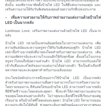
เหมือนใครและจะสร้างความประทับใจไม่รู้ลืมให้กับแขกของคุณได้
ดังนั้น ลองพิจารณาติดตั้งป้ายไฟ LED ในพิธีแต่งงานของคุณ และ
เสริมความงามให้กับวันพิเศษของคุณด้วยความรักที่เปล่งประกาย
- เพิ่มความสวยงามให้กับภาพถ่ายงานแต่งงานด้วยป้ายไฟ
LED เป็นฉากหลัง
Luminous Love: เสริมภาพงานแต่งงานด้วยป้ายไฟ LED เป็นฉาก
หลัง
ป้ายไฟ LED กลายเป็นเทรนด์ยอดนิยมในวงการงานแต่งงาน เพิ่ม
ความทันสมัยและความหรูหราให้กับวันพิเศษของคู่รัก ป้ายไฟ LED
เหล่านี้สร้างฉากหลังที่น่าหลงใหลสำหรับภาพถ่ายงานแต่งงาน เติม
ความมหัศจรรย์และความโรแมนติกให้กับทุกช็อต ตั้งแต่โมโนแกรม
หรูหราไปจนถึงข้อความส่วนตัว ป้ายไฟ LED สามารถปรับแต่งให้
เข้ากับธีมและสไตล์ของงานแต่งงานได้อย่างลงตัว จึงเป็นตัวเลือกที่
หลากหลายและสะดุดตาสำหรับงานเฉลิมฉลอง
ประโยชน์หลักประการหนึ่งของการใช้ป้ายไฟ LED เป็นฉากหลัง
สำหรับถ่ายภาพงานแต่งงานคือความสามารถในการเสริมความงาม
โดยรวมของงาน สีสันสดใสของป้ายไฟ LED สามารถสร้างฉากหลัง
ที่มีชีวิตชีวาและโดดเด่นสะดุดตา ซึ่งจะทำให้ภาพถ่ายงานแต่งงาน
ของคุณโดดเด่นอย่างแท้จริง ไม่ว่าคุณจะเลือกดีไซน์ที่เรียบง่ายแต่ดู
เรียบง่าย หรือป้ายไฟที่โดดเด่นสะดุดตา ป้ายไฟ LED ก็สามารถมอบ
ความประทับใจได้ทันที ช่วยยกระดับภาพลักษณ์และบรรยากาศของ