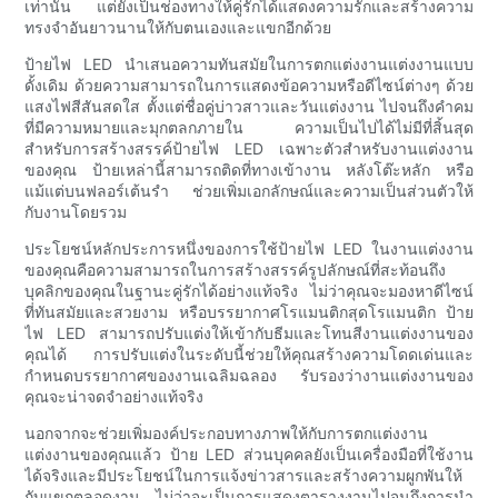
เท่านั้น แต่ยังเป็นช่องทางให้คู่รักได้แสดงความรักและสร้างความ
ทรงจำอันยาวนานให้กับตนเองและแขกอีกด้วย
ป้ายไฟ LED นำเสนอความทันสมัยในการตกแต่งงานแต่งงานแบบ
ดั้งเดิม ด้วยความสามารถในการแสดงข้อความหรือดีไซน์ต่างๆ ด้วย
แสงไฟสีสันสดใส ตั้งแต่ชื่อคู่บ่าวสาวและวันแต่งงาน ไปจนถึงคำคม
ที่มีความหมายและมุกตลกภายใน ความเป็นไปได้ไม่มีที่สิ้นสุด
สำหรับการสร้างสรรค์ป้ายไฟ LED เฉพาะตัวสำหรับงานแต่งงาน
ของคุณ ป้ายเหล่านี้สามารถติดที่ทางเข้างาน หลังโต๊ะหลัก หรือ
แม้แต่บนฟลอร์เต้นรำ ช่วยเพิ่มเอกลักษณ์และความเป็นส่วนตัวให้
กับงานโดยรวม
ประโยชน์หลักประการหนึ่งของการใช้ป้ายไฟ LED ในงานแต่งงาน
ของคุณคือความสามารถในการสร้างสรรค์รูปลักษณ์ที่สะท้อนถึง
บุคลิกของคุณในฐานะคู่รักได้อย่างแท้จริง ไม่ว่าคุณจะมองหาดีไซน์
ที่ทันสมัยและสวยงาม หรือบรรยากาศโรแมนติกสุดโรแมนติก ป้าย
ไฟ LED สามารถปรับแต่งให้เข้ากับธีมและโทนสีงานแต่งงานของ
คุณได้ การปรับแต่งในระดับนี้ช่วยให้คุณสร้างความโดดเด่นและ
กำหนดบรรยากาศของงานเฉลิมฉลอง รับรองว่างานแต่งงานของ
คุณจะน่าจดจำอย่างแท้จริง
นอกจากจะช่วยเพิ่มองค์ประกอบทางภาพให้กับการตกแต่งงาน
แต่งงานของคุณแล้ว ป้าย LED ส่วนบุคคลยังเป็นเครื่องมือที่ใช้งาน
ได้จริงและมีประโยชน์ในการแจ้งข่าวสารและสร้างความผูกพันให้
กับแขกตลอดงาน ไม่ว่าจะเป็นการแสดงตารางงานไปจนถึงการนำ