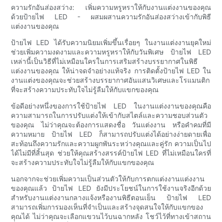
ความรักอันส่องสว่าง: เพิ่มความหรูหราให้กับงานแต่งงานของคุณ
ด้วยป้ายไฟ LED - ผสมผสานความรักอันส่องสว่างเข้ากับพิธี
แต่งงานของคุณ
ป้ายไฟ LED ได้รับความนิยมเพิ่มขึ้นเรื่อยๆ ในงานแต่งงานยุคใหม่
ช่วยเพิ่มความงดงามและความหรูหราให้กับวันพิเศษ ป้ายไฟ LED
เหล่านี้เป็นวิธีที่ไม่เหมือนใครในการเสริมสร้างบรรยากาศในพิธี
แต่งงานของคุณ ให้น่าจดจำอย่างแท้จริง การติดตั้งป้ายไฟ LED ใน
งานแต่งของคุณจะช่วยสร้างบรรยากาศอันแสนวิเศษและโรแมนติก
ที่จะสร้างความประทับใจไม่รู้ลืมให้กับแขกของคุณ
ข้อดีอย่างหนึ่งของการใช้ป้ายไฟ LED ในงานแต่งงานของคุณคือ
ความสามารถในการปรับแต่งให้เข้ากับสไตล์และความชอบส่วนตัว
ของคุณ ไม่ว่าคุณจะต้องการแสดงชื่อ วันแต่งงาน หรือคำคมที่มี
ความหมาย ป้ายไฟ LED ก็สามารถปรับแต่งได้อย่างง่ายดายเพื่อ
สะท้อนถึงความรักและความผูกพันระหว่างคุณและคู่รัก ความเป็นไป
ได้ไม่มีที่สิ้นสุด ช่วยให้คุณสร้างสรรค์ป้ายไฟ LED ที่ไม่เหมือนใครที่
จะสร้างความประทับใจไม่รู้ลืมให้กับแขกของคุณ
นอกจากจะช่วยเพิ่มความเป็นส่วนตัวให้กับการตกแต่งงานแต่งงาน
ของคุณแล้ว ป้ายไฟ LED ยังมีประโยชน์ในการใช้งานจริงอีกด้วย
สำหรับงานแต่งงานกลางแจ้งหรืองานพิธีตอนเย็น ป้ายไฟ LED
สามารถเพิ่มการมองเห็นที่จำเป็นและสร้างจุดสนใจให้กับแขกของ
คุณได้ ไม่ว่าคุณจะเลือกแขวนไว้บนฉากหลัง โชว์ไว้ที่ทางเข้าสถาน