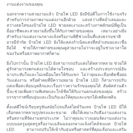
งานแต่งงานของคุณ
นอกจากความสวยงามแล้ว ป้ายไฟ LED ยังมีข้อดีในการใช้งานจริง
สำหรับการถ่ายภาพงานแต่งงานอีกด้วย แสงสว่างที่สม่ำเสมอและ
สว่างสดใสของป้ายไฟ LED ช่วยลดเงาและสร้างภาพลักษณ์ที่ดูเป็น
มืออาชีพและสวยงามยิ่งขึ้นให้กับภาพถ่ายของคุณ เหมาะอย่างยิ่ง
สำหรับงานแต่งงานกลางแจ้งหรืองานพิธีช่วงเย็นที่แสงธรรมชาติ
อาจมีจำกัด ป้ายไฟ LED ยังให้แหล่งกำเนิดแสงที่สม่ำเสมอและเชื่อ
ถือได้ ช่วยให้ภาพถ่ายของคุณดูสวยงามไม่ว่าจะอยู่ในช่วงเวลาใด
ของวันหรือสภาพอากาศก็ตาม
ยิ่งไปกว่านั้น ป้ายไฟ LED ยังสามารถปรับแต่งได้หลากหลาย ช่วยให้
คู่รักสามารถตกแต่งงานได้ตามใจชอบ และสร้างประสบการณ์อัน
น่าประทับใจและไม่เหมือนใครให้กับแขก ไม่ว่าคุณจะเลือกติดชื่อย่อ
วันแต่งงาน หรือคำคมที่มีความหมาย ป้ายไฟ LED ก็สามารถปรับ
แต่งเพื่อสะท้อนบุคลิกและเรื่องราวความรักของคุณได้ สัมผัสส่วนตัว
นี้จะช่วยเพิ่มความพิเศษและใกล้ชิดให้กับงานตกแต่งของคุณ สร้าง
บรรยากาศที่อบอุ่นและเป็นกันเองให้คุณและแขกได้เพลิดเพลิน
ตั้งแต่ดีไซน์เรียบหรูทันสมัยไปจนถึงสไตล์วินเทจ ป้ายไฟ LED มีให้
เลือกหลากหลายรูปทรงและขนาด เพื่อให้เหมาะกับธีมงานแต่งงาน
หรือสถานที่จัดงานทุกประเภท ไม่ว่าคุณจะวางแผนจัดงานแต่งงาน
แบบบอลรูมสุดหรูหรืองานเฉลิมฉลองกลางแจ้งสไตล์ชนบท ป้ายไฟ
LED สามารถปรับให้เข้ากับสุนทรียศาสตร์ที่คุณเลือกและเสริม