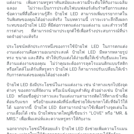
แต่งงาน เพิ่มความหรูหราทันสมัยและความมีระดับให้กับงานเฉลิม
ฉลอง ไม่ว่าจะเป็นการประดับไฟบนฟลอร์เต้นรำหรือการแสดง
ข้อความที่สื่อถึงความรู้สึก ป้ายไฟ LED สามารถเพิ่มบรรยากาศใน
วันพิเศษของคุณได้อย่างแท้จริง ในบทความนี้ เราจะเจาะลึกถึงผลก
ระทบของป้ายไฟ LED ที่มีต่อการตกแต่งงานแต่งงาน และสำรวจวิธี
การต่างๆ ที่สามารถนำมาประยุกต์ใช้เพื่อสร้างประสบการณ์ที่น่า
จดจำอย่างแท้จริง
ประโยชน์หลักประการหนึ่งของการใช้ป้ายไฟ LED ในการตกแต่ง
งานแต่งงานคือความอเนกประสงค์ ป้ายไฟ LED มีหลากหลายรูป
ทรง ขนาด และสีสัน ทำให้ปรับแต่งได้ง่ายเพื่อให้เข้ากับธีมและโทน
สีงานแต่งงานของคุณ ไม่ว่าคุณจะต้องการลุคโรแมนติกแบบรัสติก
หรือสไตล์โมเดิร์นที่หรูหรา ป้ายไฟ LED ก็สามารถปรับเปลี่ยนให้เข้า
กับการตกแต่งของคุณได้อย่างลงตัว
ป้ายไฟ LED ยังมีประโยชน์ในงานแต่งงาน เช่น นำทางแขกไปยังจุด
ต่างๆ ของสถานที่จัดงาน หรือเน้นข้อมูลสำคัญ ตัวอย่างเช่น ป้ายไฟ
LED พร้อมชื่อคู่บ่าวสาวและวันแต่งงานสามารถติดไว้ที่ทางเข้าเพื่อ
ต้อนรับแขก หรือป้ายแสดงผังที่นั่งเพื่อช่วยให้แขกหาโต๊ะที่จัดไว้ให้
ได้ นอกจากนี้ ป้ายไฟ LED ยังสามารถนำมาใช้เพื่อสร้างจุดเด่นใน
งานเลี้ยงได้ เช่น ป้ายไฟขนาดใหญ่ที่เขียนว่า "LOVE" หรือ "MR. &
MRS." เพื่อเพิ่มเสน่ห์และความหรูหราให้กับงาน
นอกจากประโยชน์ใช้สอยแล้ว ป้ายไฟ LED ยังช่วยเพิ่มความโรแมน