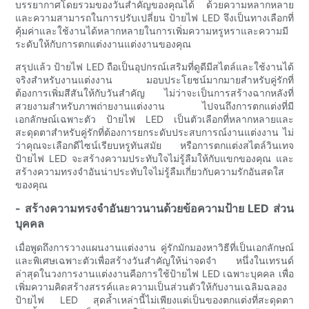
บรรยากาศโดยรวมของวันสำคัญของคุณได้ ด้วยความหลากหลาย
และความสามารถในการปรับเปลี่ยน ป้ายไฟ LED จึงเป็นทางเลือกที่
คุ้มค่าและใช้งานได้หลากหลายในการเพิ่มความหรูหราและความมี
ระดับให้กับการตกแต่งงานแต่งงานของคุณ
สรุปแล้ว ป้ายไฟ LED ถือเป็นอุปกรณ์เสริมที่ดูดีมีสไตล์และใช้งานได้
จริงสำหรับงานแต่งงาน มอบประโยชน์มากมายสำหรับคู่รักที่
ต้องการเพิ่มสีสันให้กับวันสำคัญ ไม่ว่าจะเป็นการสร้างฉากหลังที่
สวยงามสำหรับภาพถ่ายงานแต่งงาน ไปจนถึงการตกแต่งที่มี
เอกลักษณ์เฉพาะตัว ป้ายไฟ LED เป็นตัวเลือกที่หลากหลายและ
สะดุดตาสำหรับคู่รักที่ต้องการยกระดับประสบการณ์งานแต่งงาน ไม่
ว่าคุณจะเลือกดีไซน์เรียบหรูทันสมัย ​​หรือการตกแต่งสไตล์วินเทจ
ป้ายไฟ LED จะสร้างความประทับใจไม่รู้ลืมให้กับแขกของคุณ และ
สร้างความทรงจำอันน่าประทับใจไม่รู้ลืมเกี่ยวกับความรักอันสดใส
ของคุณ
- สร้างความทรงจำอันยาวนานด้วยข้อความป้าย LED ส่วน
บุคคล
เมื่อพูดถึงการวางแผนงานแต่งงาน คู่รักมักมองหาวิธีที่เป็นเอกลักษณ์
และพิเศษเฉพาะตัวเพื่อสร้างวันสำคัญให้น่าจดจำ หนึ่งในเทรนด์
ล่าสุดในวงการงานแต่งงานคือการใช้ป้ายไฟ LED เฉพาะบุคคล เพื่อ
เพิ่มความคิดสร้างสรรค์และความเป็นส่วนตัวให้กับงานเฉลิมฉลอง
ป้ายไฟ LED สุดล้ำเหล่านี้ไม่เพียงแต่เป็นของตกแต่งที่สะดุดตา