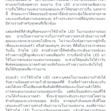
ทางแขกไปยังจุดต่างๆ ของงาน ป้าย LED สามารถช่วยเพิ่มความ
ราบรื่นให้กับงานแต่งงานของคุณและทำให้ทุกอย่างราบรื่น นอกจาก
นี้ ลักษณะการโต้ตอบของป้ายเหล่านี้ยังช่วยกระตุ้นให้แขกถ่ายภาพ
และแบ่งปันข้อความของตนเอง สร้างประสบการณ์ที่สนุกสนานและ
มีส่วนร่วมสำหรับทุกคนที่เกี่ยวข้อง
แต่ผลลัพธ์ที่สำคัญที่สุดของการใช้ป้ายไฟ LED ในงานแต่งงานของ
คุณ อาจเป็นความสามารถในการสร้างความทรงจำอันยาวนานที่
คุณและแขกจะหวงแหนไปอีกนาน ไม่ว่าจะเป็นข้อความจากคู่รักถึง
เพื่อนและครอบครัว หรือคำคมสนุกๆ สบายๆ ที่สื่อถึงบรรยากาศของ
วันนั้น ป้ายไฟ LED ส่วนตัวเหล่านี้มีพลังที่จะกระตุ้นอารมณ์และ
สร้างความรู้สึกผูกพันระหว่างคนที่คุณรัก การเลือกป้ายไฟ LED มา
ใช้ในการตกแต่งงานแต่งงานของคุณ จะช่วยให้คุณมั่นใจได้ว่าวัน
พิเศษของคุณจะน่าจดจำอย่างแท้จริงและสร้างความประทับใจไม่รู้
ลืมให้กับทุกคนที่มาร่วมงาน
สรุปแล้ว การใช้ป้ายไฟ LED เฉพาะบุคคลในงานแต่งงานกำลังได้
รับความนิยมอย่างรวดเร็วด้วยเหตุผลที่ดี ป้ายที่สร้างสรรค์และปรับ
แต่งได้เหล่านี้ไม่เพียงแต่เพิ่มสัมผัสที่ทันสมัยและเป็นส่วนตัวให้กับ
การตกแต่งงานแต่งงานของคุณเท่านั้น แต่ยังเป็นองค์ประกอบที่ใช้
งานได้จริงและน่าจดจำ ซึ่งจะช่วยยกระดับประสบการณ์โดยรวม
สำหรับคุณและแขกของคุณ ดังนั้น หากคุณกำลังมองหาสิ่งที่โดด
เด่นและสร้างความทรงจำอันยาวนานในงานแต่งงาน ลองพิจารณา
ใช้ป้ายไฟ LED ในงานเฉลิมฉลองของคุณ แล้วเฝ้าดูความรักของ